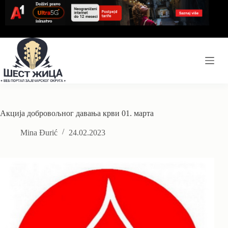
Skip
to
content
Акција добровољног давања крви 01. марта
Mina Đurić
24.02.2023