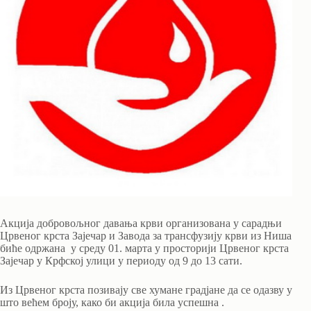
Акција добровољног давања крви организована у сарадњи
Црвеног крста Зајечар и Завода за трансфузију крви из Ниша
биће одржана у среду 01. марта у просторији Црвеног крста
Зајечар у Крфској улици у периоду од 9 до 13 сати.
Из Црвеног крста позивају све хумане градјане да се одазву у
што већем броју, како би акција била успешна .