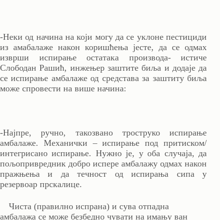
-Неки од начина на који могу да се уклоне пестициди
из амабалаже након коришћења јесте, да се одмах
изврши испирање остатака производа- истиче
Слободан Рашић, инжењер заштите биља и додаје да
се испирање амбалаже од средстава за заштиту биља
може спровести на више начина:
-Најпре, ручно, такозвано троструко испирање
амбалаже. Механички – испирање под притиском/
интегрисано испирање. Нужно је, у оба случаја, да
пољопривредник добро испере амбалажу одмах након
пражњења и да течност од испирања сипа у
резервоар прскалице.
Чиста (правилно испрана) и сува отпадна
амбалажа се може безбедно чувати на имању ван