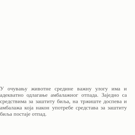
У очувању животне средине важну улогу има и
адекватно одлагање амбалажног отпада. Заједно са
средствима за заштиту биља, на тржиште доспева и
амбалажа која након употребе средстава за заштиту
биља постаје отпад.