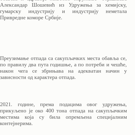
Александар Шошевић из Удружења за хемијску,
гумарску индустрију и индустрију неметала
Привредне коморе Србије.
Преузимање отпада са сакупљачких места обавља се,
по правилу два пута годишње, а по потреби и чешће,
након чега се збрињава на адекватан начин у
зависности од карактера отпада.
2021. године, према подацима овог удружења,
прикуљено је око 400 тона отпада на сакупљачким
местима која су била опремљена специјалним
контејнерима.