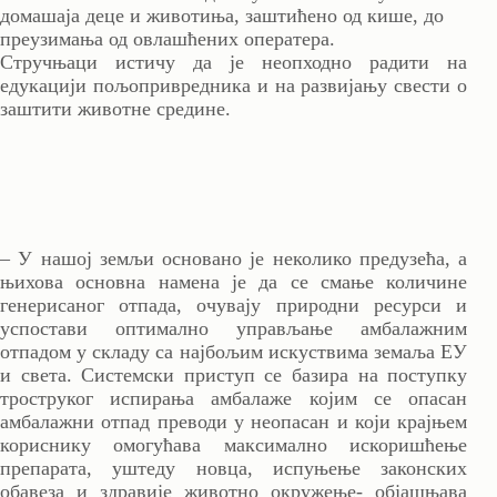
домашаја деце и животиња, заштићено од кише, до
преузимања од овлашћених оператера.
Стручњаци истичу да је неопходно радити на
едукацији пољопривредника и на развијању свести о
заштити животне средине.
– У нашој земљи основано је неколико предузећа, а
њихова основна намена је да се смање количине
генерисаног отпада, очувају природни ресурси и
успостави оптимално управљање амбалажним
отпадом у складу са најбољим искуствима земаља ЕУ
и света. Системски приступ се базира на поступку
троструког испирања амбалаже којим се опасан
амбалажни отпад преводи у неопасан и који крајњем
кориснику омогућава максимално искоришћење
препарата, уштеду новца, испуњење законских
обавеза и здравије животно окружење- објашњава