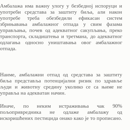
Амбалажа има важну улогу у безбедној испоруци и
употреби средстава за заштиту биља, али након
употребе треба обезбедили ефикасан систем
збрињавања амбалажног отпада у свим фазама
управљања, почев од адекватног сакупљања, преко
транспорта, складиштења и третмана, до адекватног
одлагања односно уништавања овог амбалажног
отпада.
Наиме, амбалажни отпад од средстава за заштиту
биља представља потенцијални ризик по здравље
људи и животну средину уколико се са њиме не
управља на адекватан начин.
Иначе, по неким истраживања чак 90%
пољопривредника не одлаже амбалажу од
искоришћених пестицида онако како је то прописано.