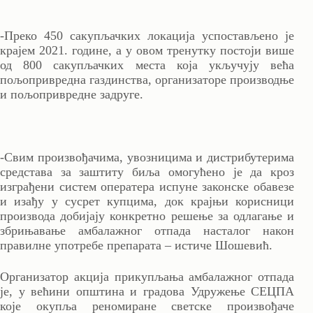
-Преко 450 сакупљачких локација успостављено је
крајем 2021. године, а у овом тренутку постоји више
од 800 сакупљачких места која укључују већа
пољопривредна газдинства, организаторе производње
и пољопривредне задруге.
-Свим произвођачима, увозницима и дистрибутерима
средстава за заштиту биља омогућено је да кроз
изграђени систем оператера испуне законске обавезе
и изађу у сусрет купцима, док крајњи корисници
производа добијају конкретно решење за одлагање и
збрињавање амбалажног отпада насталог након
правилне употребе препарата – истиче Шошевић.
Организатор акција прикупљања амбалажног отпада
је, у већини општина и градова Удружење СЕЦПА
које окупља реномиране светске произвођаче