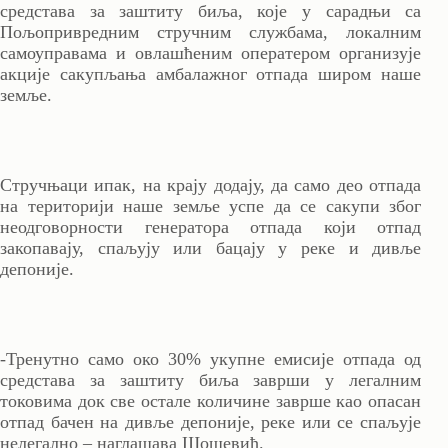
средстава за заштиту биља, које у сарадњи са
Пољопривредним стручним службама, локалним
самоуправама и овлашћеним оператером организује
акције сакупљања амбалажног отпада широм наше
земље.
Стручњаци ипак, на крају додају, да само део отпада
на територији наше земље успе да се сакупи због
неодговорности генератора отпада који отпад
закопавају, спаљују или бацају у реке и дивље
депоније.
-Тренутно само око 30% укупне емисије отпада од
средстава за заштиту биља заврши у легалним
токовима док све остале количине заврше као опасан
отпад бачен на дивље депоније, реке или се спаљује
нелегално – наглашава Шошевић.