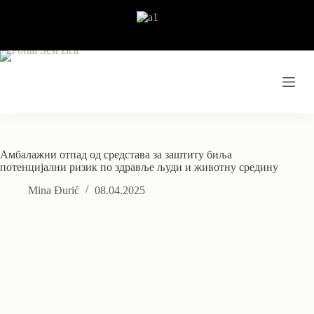
Skip
to
content
Амбалажни отпад од средстава за заштиту биља
потенцијални ризик по здравље људи и животну средину
Mina Đurić
08.04.2025