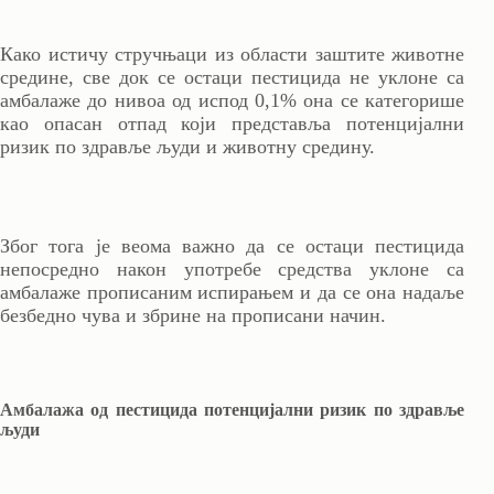
Како истичу стручњаци из области заштите животне
средине, све док се остаци пестицида не уклоне са
амбалаже до нивоа од испод 0,1% она се категорише
као опасан отпад који представља потенцијални
ризик по здравље људи и животну средину.
Због тога је веома важно да се остаци пестицида
непосредно након употребе средства уклоне са
амбалаже прописаним испирањем и да се она надаље
безбедно чува и збрине на прописани начин.
Амбалажа од пестицида потенцијални ризик по здравље
људи