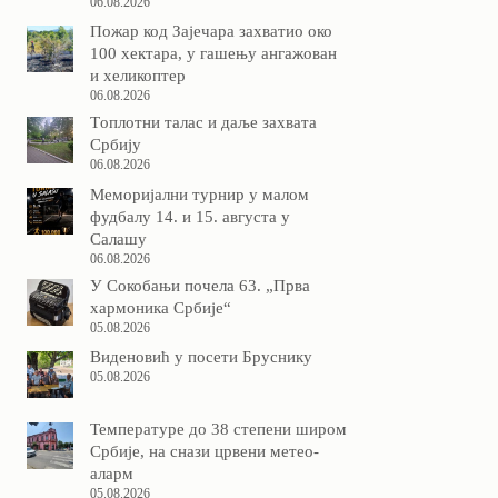
06.08.2026
Пожар код Зајечара захватио око
100 хектара, у гашењу ангажован
и хеликоптер
06.08.2026
Tоплотни талас и даље захвата
Србију
06.08.2026
Меморијални турнир у малом
фудбалу 14. и 15. августа у
Салашу
06.08.2026
У Сокобањи почела 63. „Прва
хармоника Србије“
05.08.2026
Виденовић у посети Бруснику
05.08.2026
Температуре до 38 степени широм
Србије, на снази црвени метео-
аларм
05.08.2026