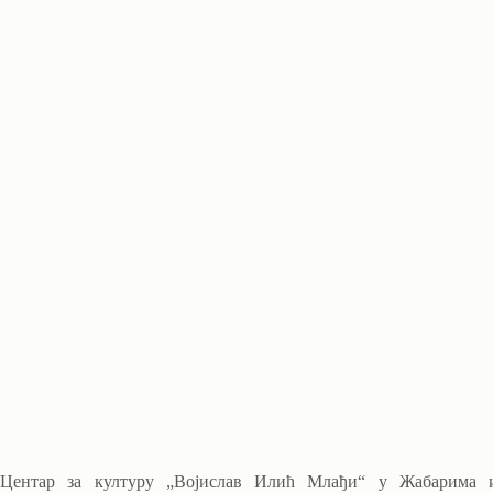
Центар за културу „Војислав Илић Млађи“ у Жабарима и