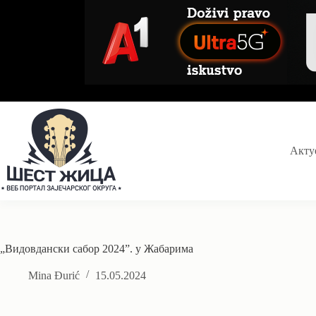
Skip
to
content
Акту
„Видовдански сабор 2024”. у Жабарима
Mina Đurić
15.05.2024