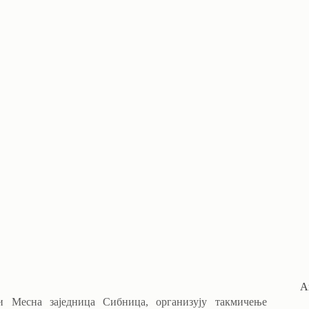
А
 Месна заједница Сибница, организују такмичење