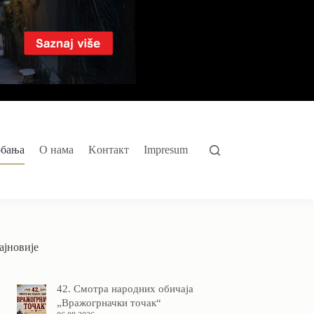
обања
O нама
Kонтакт
Impresum
ајновије
42. Смотра народних обичаја
„Вражогрначки точак“