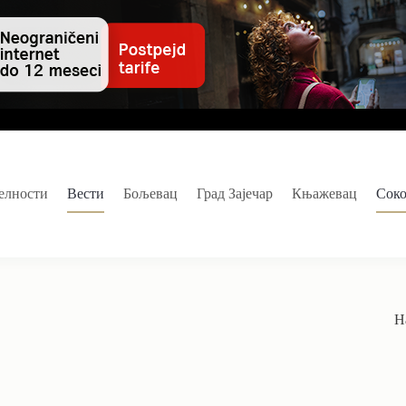
елности
Вести
Бољевац
Град Зајечар
Књажевац
Сок
Н