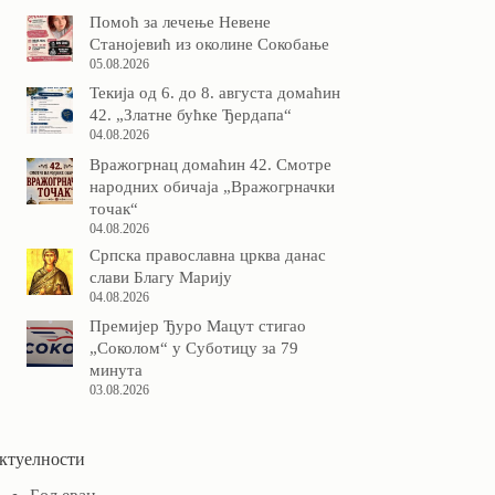
Помоћ за лечење Невене
Станојевић из околине Сокобање
05.08.2026
Текија од 6. до 8. августа домаћин
42. „Златне бућке Ђердапа“
04.08.2026
Вражогрнац домаћин 42. Смотре
народних обичаја „Вражогрначки
точак“
04.08.2026
Српска православна црква данас
слави Благу Марију
04.08.2026
Премијер Ђуро Мацут стигао
„Соколом“ у Суботицу за 79
минута
03.08.2026
ктуелности