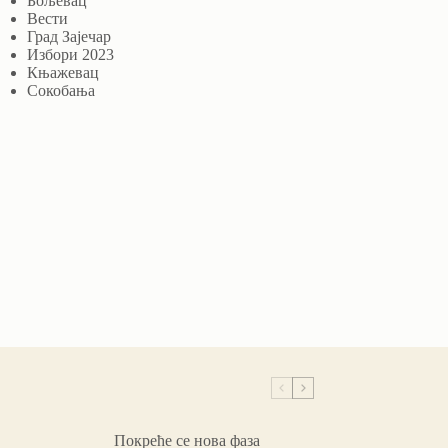
Бољевац
Вести
Град Зајечар
Избори 2023
Књажевац
Сокобања
Покреће се нова фаза