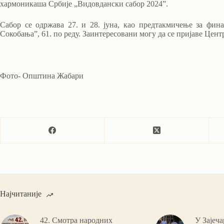
хармоникаша Србије „Видовдански сабор 2024”.
Сабор се одржава 27. и 28. јуна, као предтакмичење за фи
Сокобања”, 61. по реду. Заинтересовани могу да се пријаве Центр
Фото- Општина Жабари
Најчитаније
42. Смотра народних
У Зајеч