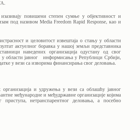
ТА.
 изазивају повишени степен сумње у објективност и
зам под називом Media Freedom Rapid Response, као и
истрасност и целовитост извештаја о стању у области
зултат актуелног боравка у нашој земљи представника
ставници наведених организација одустану од свог
ња у области јавног информисања у Републици Србији,
одатке у вези са изворима финансирања свог деловања.
 организација и удружења у вези са облашћу јавног
вантне међународне и међудржавне организације којима
г приступа, нетранспарентног деловања, а посебно