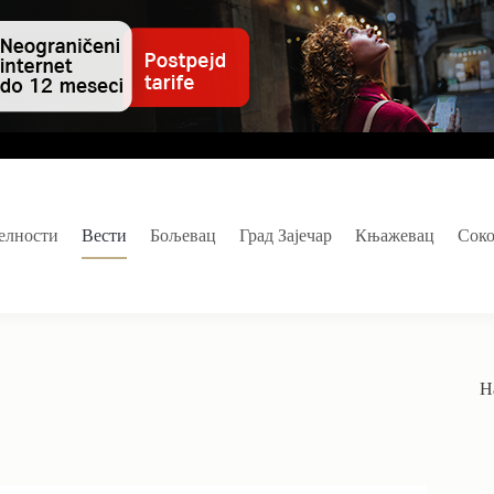
елности
Вести
Бољевац
Град Зајечар
Књажевац
Сок
Н