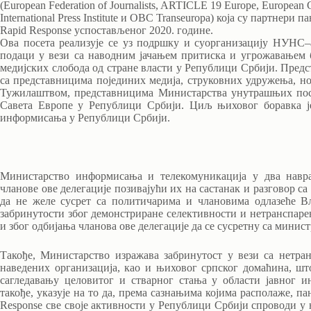
(European Federation of Journalists, ARTICLE 19 Europe, European C
International Press Institute и OBC Transeuropa) која су партнер
Rapid Response успостављеног 2020. године.
Ова посета реализује се уз подршку и суорганизацију НУНС–а.
подаци у вези са наводним јачањем притиска и угрожавањем 
медијских слобода од стране власти у Републици Србији. Предс
са представницима појединих медија, струковних удружења, но
Тужилаштвом, представницима Министарства унутрашњих пос
Савета Европе у Републици Србији. Циљ њиховог боравка је
информисања у Републици Србији.
Министарство информисања и телекомуникација у два навра
чланове ове делегације позивајући их на састанак и разговор с
да не желе сусрет са политичарима и члановима одлазеће В
забринутости због демонстриране селективности и нетранспаре
и због одбијања чланова ове делегације да се сусретну са мини
Такође, Министарство изражава забринутост у вези са нетр
наведених организација, као и њиховог српског домаћина, што
сагледавању целовитог и стварног стања у области јавног 
такође, указује на то да, према сазнањима којима располаже, 
Response све своје активности у Републици Србији спроводи 