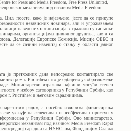
entre for Press and Media Freedom, Free Press Unlimited,
и паневропског механизма под називом Media Freedom
 Циљ посете, како је најављено, јесте да се прикупе
безбедности независних новинара, али и угрожавањем
тавници наведених организација затражили су састанке
винарима, организацијама цивилног друштва, као и са
лова, Делегације Европске Комисије, Мисије ОЕБС и
сте да се сачини извештај о стању у области јавног
та је претходних дана непосредно контактирало све
а министром г. Ристићем што је одбијено уз образложење
ладе. Министарство изражава највиши могући степен
нтности у избору саговорника у Републици Србији, као
стром г. Ристићем и његовим сарадницима.
анспарентним радом, а посебно изворима финансирања
 све указује на селективан и необјективан приступ у
информисања у Републици Србији. Ово министарство,
паневропски механизам под називом Media Freedom Rapid
у непосредној сарадњи са НУНС–ом, Фондацијом Славко