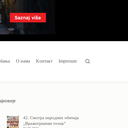
обања
O нама
Kонтакт
Impresum
ајновије
42. Смотра народних обичаја
„Вражогрначки точак“