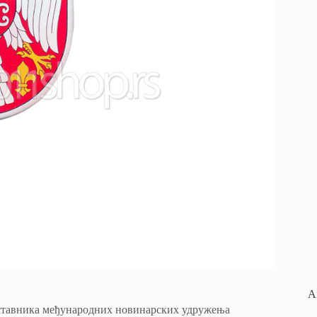
А
едставника међународних новинарских удружења