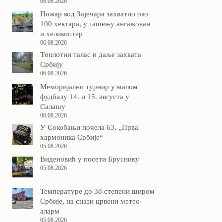
06.08.2026
Пожар код Зајечара захватио око
100 хектара, у гашењу ангажован
и хеликоптер
06.08.2026
Tоплотни талас и даље захвата
Србију
06.08.2026
Меморијални турнир у малом
фудбалу 14. и 15. августа у
Салашу
06.08.2026
У Сокобањи почела 63. „Прва
хармоника Србије“
05.08.2026
Виденовић у посети Бруснику
05.08.2026
Температуре до 38 степени широм
Србије, на снази црвени метео-
аларм
05.08.2026