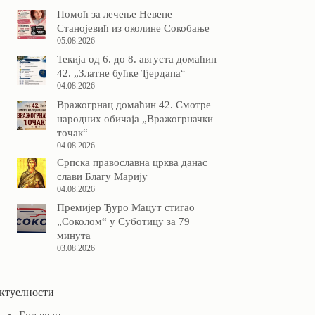
Помоћ за лечење Невене
Станојевић из околине Сокобање
05.08.2026
Текија од 6. до 8. августа домаћин
42. „Златне бућке Ђердапа“
04.08.2026
Вражогрнац домаћин 42. Смотре
народних обичаја „Вражогрначки
точак“
04.08.2026
Српска православна црква данас
слави Благу Марију
04.08.2026
Премијер Ђуро Мацут стигао
„Соколом“ у Суботицу за 79
минута
03.08.2026
ктуелности