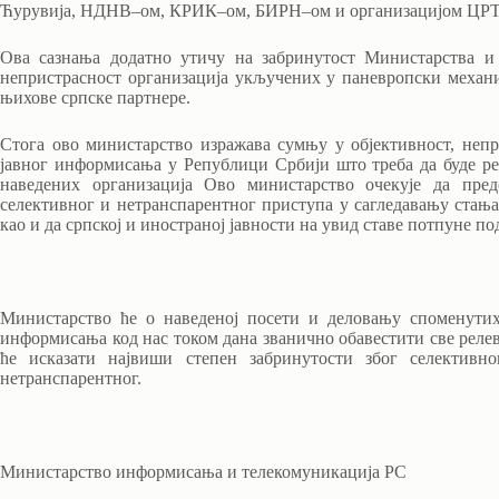
Ћурувија, НДНВ–ом, КРИК–ом, БИРН–ом и организацијом ЦР
Ова сазнања додатно утичу на забринутост Министарства и
непристрасност организација укључених у паневропски механи
њихове српске партнере.
Стога ово министарство изражава сумњу у објективност, непр
јавног информисања у Републици Србији што треба да буде ре
наведених организација Ово министарство очекује да пред
селективног и нетранспарентног приступа у сагледавању ста
као и да српској и иностраној јавности на увид ставе потпуне п
Министарство ће о наведеној посети и деловању споменутих
информисања код нас током дана званично обавестити све реле
ће исказати највиши степен забринутости због селективно
нетранспарентног.
Министарство информисања и телекомуникација РС