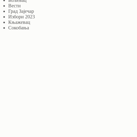
Бољевац
Вести
Град Зајечар
Избори 2023
Књажевац
Сокобања