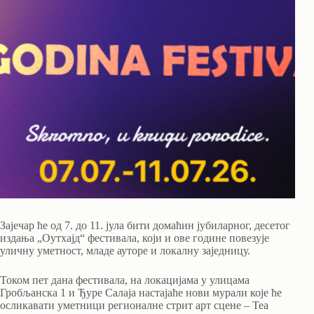
Зајечар ће од 7. до 11. јула бити домаћин јубиларног, десетог
издања „Оутхајд“ фестивала, који и ове године повезује
уличну уметност, младе ауторе и локалну заједницу.
Током пет дана фестивала, на локацијама у улицама
Гробљанска 1 и Ђуре Салаја настајаће нови мурали које ће
осликавати уметници регионалне стрит арт сцене – Tea