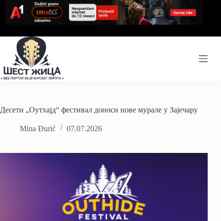
Skip
to
content
Десети „Оутхајд“ фестивал доноси нове мурале у Зајечару
Mina Đurić
07.07.2026