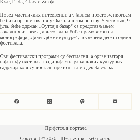
Kvar, Endo, Glow и Zmaja.
Поред уметничких интервенција у јавном простору, програм
ће бити организован и у Омладинском центру. У четвртак, 9.
јула, биће одржан „Оутхајд базар“ са представљањем
локалних излагача, а истог дана биће промовисана и
монографија „Дани урбане културе“, посвећена десет година
фестивала.
Сви фестивалски програми су бесплатни, а организатори
најављују наставак традиције стварања нових културних
садржаја који су постали препознатљив део Зајечара.
Пријатељи портала
Copyright © 2026 - Шест жица - веб портал