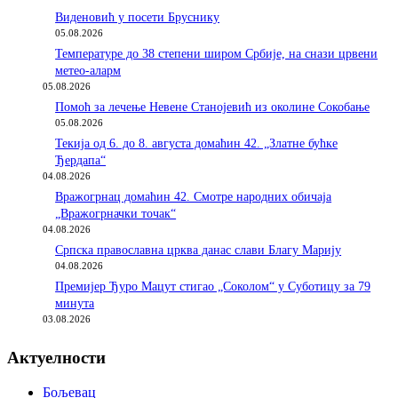
Виденовић у посети Бруснику
05.08.2026
Температуре до 38 степени широм Србије, на снази црвени
метео-аларм
05.08.2026
Помоћ за лечење Невене Станојевић из околине Сокобање
05.08.2026
Текија од 6. до 8. августа домаћин 42. „Златне бућке
Ђердапа“
04.08.2026
Вражогрнац домаћин 42. Смотре народних обичаја
„Вражогрначки точак“
04.08.2026
Српска православна црква данас слави Благу Марију
04.08.2026
Премијер Ђуро Мацут стигао „Соколом“ у Суботицу за 79
минута
03.08.2026
Актуелности
Бољевац