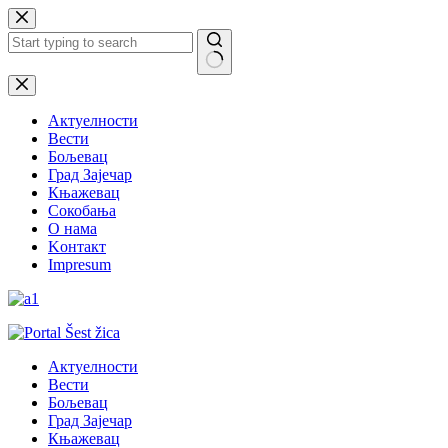
Skip
to
content
No
results
Актуелности
Вести
Бољевац
Град Зајечар
Књажевац
Сокобања
O нама
Kонтакт
Impresum
Актуелности
Вести
Бољевац
Град Зајечар
Књажевац