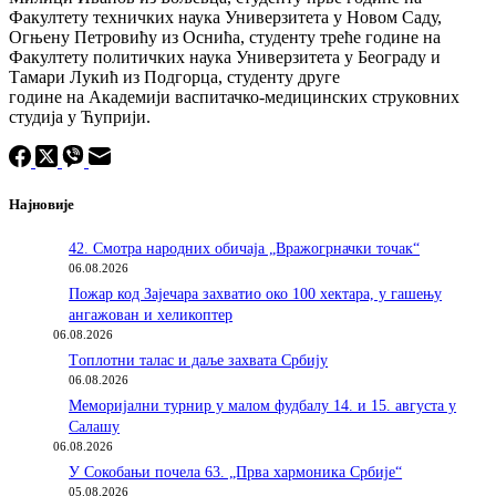
Факултету техничких наука Универзитета у Новом Саду,
Огњену Петровићу из Оснића, студенту треће године на
Факултету политичких наука Универзитета у Београду и
Тамар
и
Лукић
из
Подгорц
а,
студенту друге
године
на
Академиј
и
васпитачко-медицинских струковних
студиј
а
у
Ћуприј
и.
Најновије
42. Смотра народних обичаја „Вражогрначки точак“
06.08.2026
Пожар код Зајечара захватио око 100 хектара, у гашењу
ангажован и хеликоптер
06.08.2026
Tоплотни талас и даље захвата Србију
06.08.2026
Меморијални турнир у малом фудбалу 14. и 15. августа у
Салашу
06.08.2026
У Сокобањи почела 63. „Прва хармоника Србије“
05.08.2026