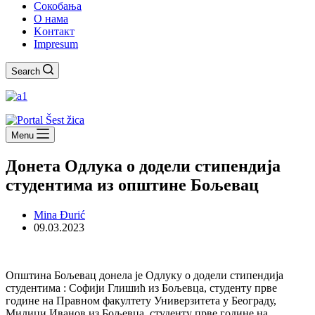
Сокобања
O нама
Kонтакт
Impresum
Search
Menu
Донета Одлука о додели стипендија
студентима из општине Бољевац
Mina Đurić
09.03.2023
Општина Бољевац донела је Одлуку о додели стипендија
студентима :
Софији Глишић
из
Бољев
ца,
студенту прве
године
на
Правном
факултет
у
Универзитет
а
у
Београду,
Милици Иванов из Бољевца,
студенту прве године
на