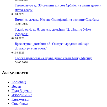
Температуре до 38 степени широм Србије, на снази црвени
метео-аларм
05.08.2026
Помоћ за лечење Невене Станојевић из околине Сокобање
05.08.2026
Текија од 6. до 8. августа домаћин 42. „Златне бућке
Ђердапа“
04.08.2026
Вражогрнац домаћин 42. Смотре народних обичаја
„Вражогрначки точак“
04.08.2026
Српска православна црква данас слави Благу Марију
04.08.2026
Актуелности
Бољевац
Вести
Град Зајечар
Избори 2023
Књажевац
Сокобања