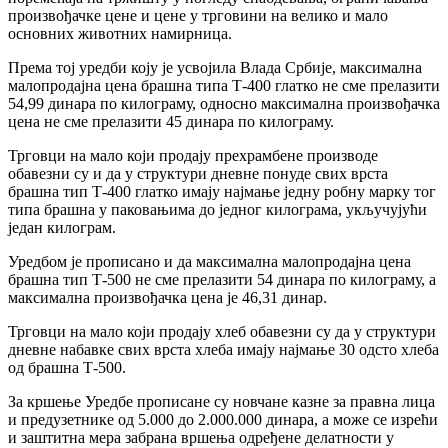
произвођачке цене и цене у трговини на велико и мало
основних животних намирница.
Према тој уредби коју је усвојила Влада Србије, максимална
малопродајна цена брашна типа Т-400 глатко не сме прелазити
54,99 динара по килограму, односно максимална произвођачка
цена не сме прелазити 45 динара по килограму.
Трговци на мало који продају прехрамбене производе
обавезни су и да у структури дневне понуде свих врста
брашна тип Т-400 глатко имају најмање једну робну марку тог
типа брашна у паковањима до једног килограма, укључујући
један килограм.
Уредбом је прописано и да максимална малопродајна цена
брашна тип Т-500 не сме прелазити 54 динара по килограму, а
максимална произвођачка цена је 46,31 динар.
Трговци на мало који продају хлеб обавезни су да у структури
дневне набавке свих врста хлеба имају најмање 30 одсто хлеба
од брашна Т-500.
За кршење Уредбе прописане су новчане казне за правна лица
и предузетнике од 5.000 до 2.000.000 динара, а може се изрећи
и заштитна мера забрана вршења одређене делатности у