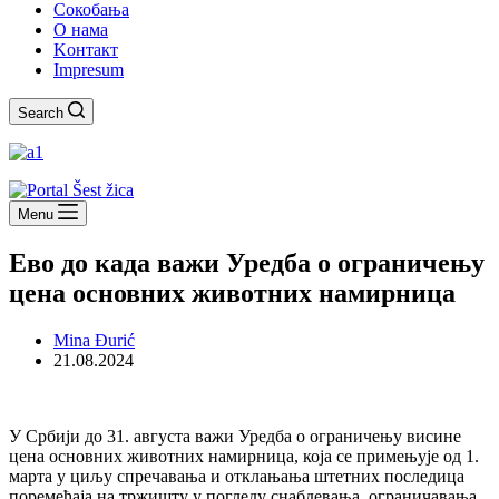
Сокобања
O нама
Kонтакт
Impresum
Search
Menu
Ево до када важи Уредба о ограничењу
цена основних животних намирница
Mina Đurić
21.08.2024
У Србији до 31. августа важи Уредба о ограничењу висине
цена основних животних намирница, која се примењује од 1.
марта у циљу спречавања и отклањања штетних последица
поремећаја на тржишту у погледу снабдевања, ограничавања