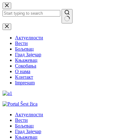
Skip
to
content
No
results
Актуелности
Вести
Бољевац
Град Зајечар
Књажевац
Сокобања
O нама
Kонтакт
Impresum
Актуелности
Вести
Бољевац
Град Зајечар
Књажевац