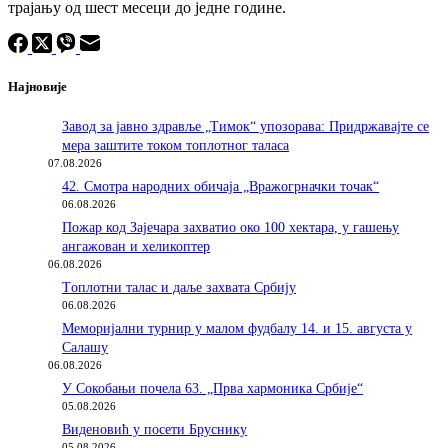
трајању од шест месеци до једне године.
Најновије
Завод за јавно здравље „Тимок“ упозорава: Придржавајте се
мера заштите током топлотног таласа
07.08.2026
42. Смотра народних обичаја „Вражогрначки точак“
06.08.2026
Пожар код Зајечара захватио око 100 хектара, у гашењу
ангажован и хеликоптер
06.08.2026
Tоплотни талас и даље захвата Србију
06.08.2026
Меморијални турнир у малом фудбалу 14. и 15. августа у
Салашу
06.08.2026
У Сокобањи почела 63. „Прва хармоника Србије“
05.08.2026
Виденовић у посети Бруснику
05.08.2026