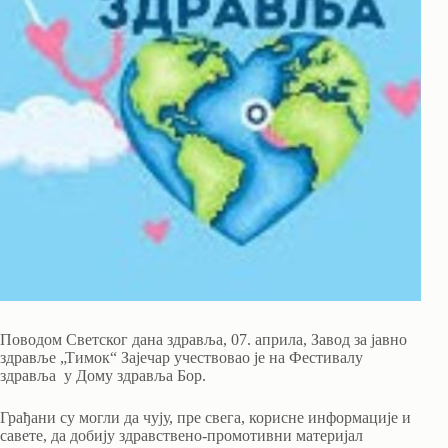
Поводом Светског дана здравља, 07. aприла, Завод за јавно
здравље „Тимок“ Зајечар учествовао је на Фестивалу
здравља у Дому здравља Бор.
Грађани су могли да чују, пре свега, корисне информације и
савете, да добију здравствено-промотивни материјал