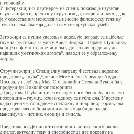
и гордошћу.
У интеракцији са партнером на сцени, показао је изузетан
слух за нијансе, прецизну игру погледа, покрета и паузи, док
је у самосталним монолозима износио филозофску тежину
текста с лакоћом која долази само из врхунског умећа.
Зато жири са пуним уверењем додељује награду за најбољег
глумца фестивала за улогу Абела Знорка – Горану Шушљику,
који је својом интерпретацијом уздигао ову представу до
највиших уметничких дометаˮ, наводи се у образложењу
жирија.
Стручни жири је Специјалну награду Фестивала доделио
представи „Плућа“ Данкана Мекмилана, у режији Андреја
Носова, у извођењу Маје Стојановић и Стевана Вуковића у
продукцији Никшићког позоришта.
„Представа Плућа истиче се својом посвећеношћу основама
позоришта – глумцу, речи и односу са публиком. У времену
када сцена често подлеже спектаклу и површној форми, ова
представа свесно бира минимализам да би дошла до
максимума – истине, емоције и смисла.
Представа негује оно што позориште чини вечним: живи
дијалог, актуелну тему и способност да нас покрену на