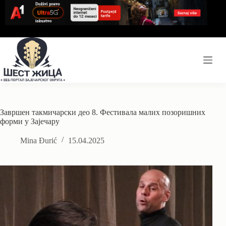
Skip
to
content
Завршен такмичарски део 8. Фестивала малих позоришних
форми у Зајечару
Mina Đurić
15.04.2025