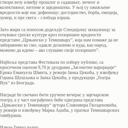
створи везу између прошлог и садашњег, личног и
колективног, интиме и заједништва. У њој су оживљене
вредности које нас дефинишу: достојанство, борба, емоција,
хумор, и пре свега – слобода израза.
Зато жири са поносом додељује Специјалну захвалницу за
очување српске културе кроз позоришне вредности
представи „Црњански у Темишвару”, која нам помаже да не
заборавимо ко смо, одакле долазимо и куда, као народ,
можемо да идемо – ако слушамо своје позориштеˮ.
Најбоља представа Фестивала по избору публике, са
просечном оценом 9,70 је дуодрама „Загонетне варијације“
Ерика Емануела Шмита, у режији Јанка Цекића, у извођењу
Горана Шушљика и Јанка Цекића, у продукцији „Театра
Вук“ из Београда.
Награде ће свечано бити уручене вечерас у зајечарском
театру, а у част награђених биће одиграна представа
„Црњански у Темишвару“ аутора Славомира Гвозденовића,
у режији и извођењу Марка Аџића, у пратњи Темишварских
тамбураша.
Извор-Темпо радио