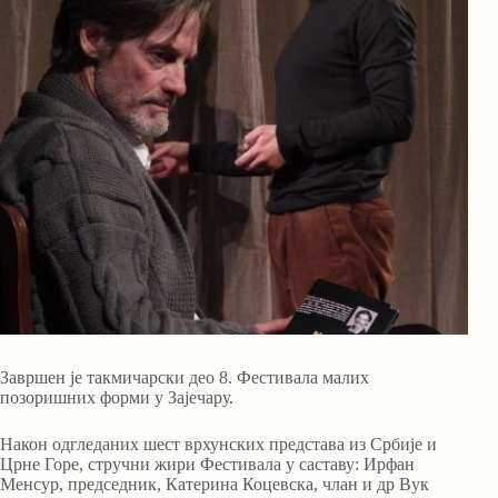
Завршен је такмичарски део 8. Фестивала малих
позоришних форми у Зајечару.
Након одгледаних шест врхунских представа из Србије и
Црне Горе, стручни жири Фестивала у саставу: Ирфан
Менсур, председник, Катерина Коцевска, члан и др Вук