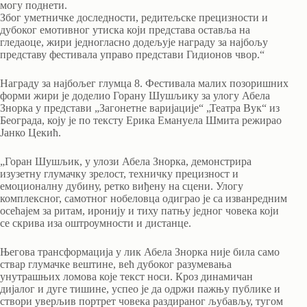
могу поднети.
Због уметничке доследности, редитељске прецизности и
дубоког емотивног утиска који представа оставља на
гледаоце, жири једногласно додељује награду за најбољу
представу фестивала управо представи Гидионов чвор.“
Награду за најбољег глумца 8. Фестивала малих позоришних
форми жири је доделио Горану Шушљику за улогу Абела
Знорка у представи „Загонетне варијације“ „Театра Вук“ из
Београда, коју је по тексту Ерика Емануела Шмита режирао
Јанко Цекић.
„Горан Шушљик, у улози Абела Знорка, демонстрира
изузетну глумачку зрелост, техничку прецизност и
емоционалну дубину, ретко виђену на сцени. Улогу
комплексног, самотног нобеловца одиграо је са изванредним
осећајем за ритам, иронију и тиху патњу једног човека који
се скрива иза оштроумности и дистанце.
Његова трансформација у лик Абела Знорка није била само
ствар глумачке вештине, већ дубоког разумевања
унутрашњих ломова које текст носи. Кроз динамичан
дијалог и дуге тишине, успео је да одржи пажњу публике и
створи уверљив портрет човека раздираног љубављу, тугом