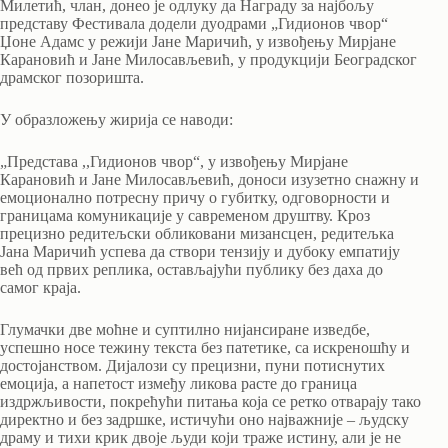
Милетић, члан, донео је одлуку да Награду за најбољу
представу Фестивала додели дуодрами „Гидионов чвор“
Џоне Адамс у режији Јане Маричић, у извођењу Мирјане
Карановић и Јане Милосављевић, у продукцији Београдског
драмског позоришта.
У образложењу жирија се наводи:
„Представа ,,Гидионов чвор“, у извођењу Мирјане
Карановић и Јане Милосављевић, доноси изузетно снажну и
емоционално потресну причу о губитку, одговорности и
границама комуникације у савременом друштву. Кроз
прецизно редитељски обликовани мизансцен, редитељка
Јана Маричић успева да створи тензију и дубоку емпатију
већ од првих реплика, остављајући публику без даха до
самог краја.
Глумачки две моћне и суптилно нијансиране изведбе,
успешно носе тежину текста без патетике, са искреношћу и
достојанством. Дијалози су прецизни, пуни потиснутих
емоција, а напетост између ликова расте до граница
издржљивости, покрећући питања која се ретко отварају тако
директно и без задршке, истичући оно најважније – људску
драму и тихи крик двоје људи који траже истину, али је не