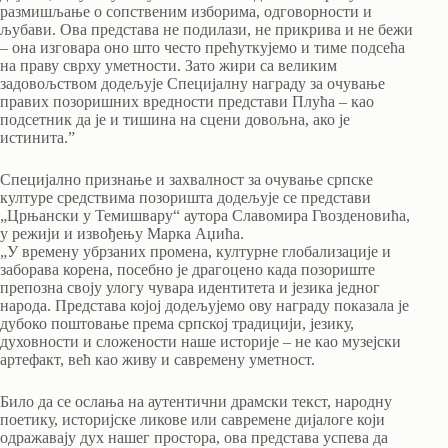
размишљање о сопственим изборима, одговорности и
љубави. Ова представа не подилази, не прикрива и не бежи
– она изговара оно што често прећуткујемо и тиме подсећа
на праву сврху уметности. Зато жири са великим
задовољством додељује Специјалну награду за очување
правих позоришних вредности представи Плућа – као
подсетник да је и тишина на сцени довољна, ако је
истинита.ˮ
Специјално признање и захвалност за очување српске
културе средствима позоришта додељује се представи
„Црњански у Темишвару“ аутора Славомира Гвозденовића,
у режији и извођењу Марка Аџића.
„У времену убрзаних промена, културне глобализације и
заборава корена, посебно је драгоцено када позориште
препозна своју улогу чувара идентитета и језика једног
народа. Представа којој додељујемо ову награду показала је
дубоко поштовање према српској традицији, језику,
духовности и сложености наше историје – не као музејски
артефакт, већ као живу и савремену уметност.
Било да се ослања на аутентични драмски текст, народну
поетику, историјске ликове или савремене дијалоге који
одражавају дух нашег простора, ова представа успева да