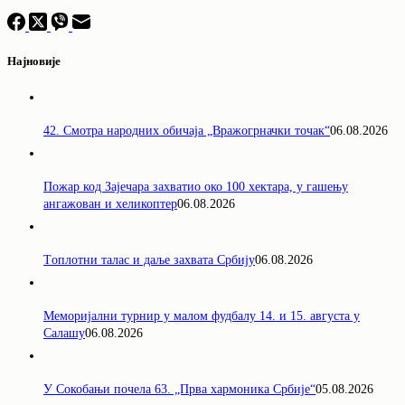
Најновије
42. Смотра народних обичаја „Вражогрначки точак“
06.08.2026
Пожар код Зајечара захватио око 100 хектара, у гашењу
ангажован и хеликоптер
06.08.2026
Tоплотни талас и даље захвата Србију
06.08.2026
Меморијални турнир у малом фудбалу 14. и 15. августа у
Салашу
06.08.2026
У Сокобањи почела 63. „Прва хармоника Србије“
05.08.2026