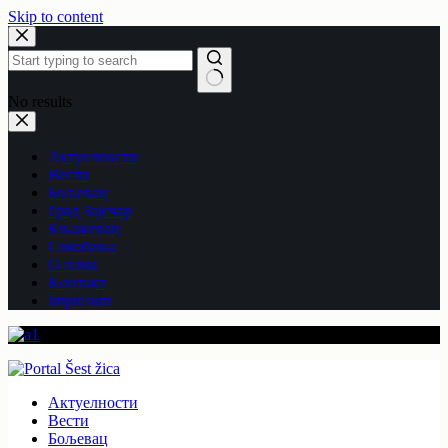
Skip to content
No results
Актуелности
Вести
Бољевац
Град Зајечар
Књажевац
Сокобања
O нама
Kонтакт
Impresum
Актуелности
Вести
Бољевац