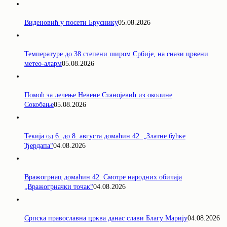
Виденовић у посети Бруснику
05.08.2026
Температуре до 38 степени широм Србије, на снази црвени
метео-аларм
05.08.2026
Помоћ за лечење Невене Станојевић из околине
Сокобање
05.08.2026
Текија од 6. до 8. августа домаћин 42. „Златне бућке
Ђердапа“
04.08.2026
Вражогрнац домаћин 42. Смотре народних обичаја
„Вражогрначки точак“
04.08.2026
Српска православна црква данас слави Благу Марију
04.08.2026