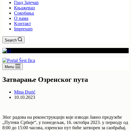
Град Зајечар
Књажевац
Сокобања
O нама
Kонтакт
Impresum
Search
Menu
Затварање Озренског пута
Mina Đurić
10.10.2023
Због радова на реконструкцији које изводи Јавно предузеће
„Путеви Србије“, у понедељак, 16. октобра 2023. у периоду од
8:00 до 15:00 часова, озренски пут биће затворен за саобраћај.