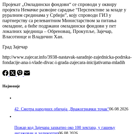
Пројекат „Омладински фондови“ се спроводи у оквиру
пројекта Немачке развојне сарадње “Перспективе за младе у
руралним срединама у Србији”, коју спроводи ГИЗ у
партнерству са релевантним Министарством за питања
омладине, а биће подржани омладински фондови у пет
локалних заједница – Обреновац, Прокупље, Зајечар,
Власотинце и Владичин Хан.
Град Зајечар
http://www.zajecar.info/3938-nastavak-saradnje-zajednicka-podrska-
fondacije-ana-i-vlade-divac-i-grada-zajecara-inicijativama-mladih
Најновије
42. Смотра народних обичаја „Вражогрначки точак“
06.08.2026
Пожар код Зајечара захватио око 100 хектара, у гашењу
ангажован и хеликоптер
06.08.2026