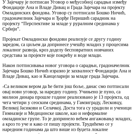
У Зајечару је потписан Уговор о међусобној сарадњи између
Фондације Ана и Владе Дивац и Града Зајечара на пројекту
Омладинских фондова. Уговор су потписали Бошко Ничић,
градоначелник Зајечара и Ђорђе Перишић сарадник на
пројекту “Перспективе за младе у руралним срединама у
Србији”.
Пројекат Омладински фондови реализује се другу годину
заредом, са циљем да допринесе учешћу младих у процесима
локалног развоја, кроз доделу бесповратних новчаних
средстава за пројекте које покрећу и воде млади.
Након потписивања новог уговора о сарадњи, градоначелник
Зајечара Бошко Ничић изразио је захвалност Фондацији Ана и
Владе Дивац, као и Канцеларији за младе града Зајечара.
-Са великом вером да ће бити још боље, данас смо потписали
овај нови уговор, за наредну годину. Учињено је пуно, са
милион динара прошле године реализовано је 13 пројекта, од
чега четири у сеоским срединама, у Гамзиграду, Лесковцу,
Великој Јасикови и Селачкој. Доста тога су урадили и ученици
Гимназије и Медицинске школе, као и неформалне
омладинске групе. То је допринело већем ангажовању младих,
а кроз то уче и како се пишу пројекти. Трудићемо се у
наредним годинама да што више из буџета локалне