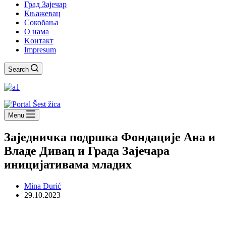
Град Зајечар
Књажевац
Сокобања
O нама
Kонтакт
Impresum
Search
Menu
Заједничка подршка Фондације Ана и
Владе Дивац и Града Зајечара
иницијативама младих
Mina Đurić
29.10.2023