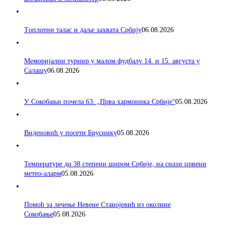
Tоплотни талас и даље захвата Србију
06.08.2026
Меморијални турнир у малом фудбалу 14. и 15. августа у
Салашу
06.08.2026
У Сокобањи почела 63. „Прва хармоника Србије“
05.08.2026
Виденовић у посети Бруснику
05.08.2026
Температуре до 38 степени широм Србије, на снази црвени
метео-аларм
05.08.2026
Помоћ за лечење Невене Станојевић из околине
Сокобање
05.08.2026