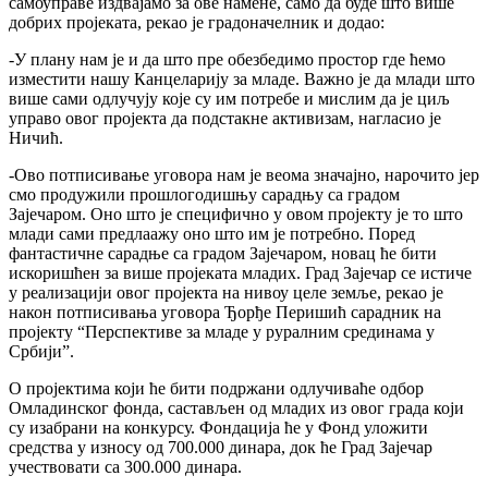
самоуправе издвајамо за ове намене, само да буде што више
добрих пројеката, рекао је градоначелник и додао:
-У плану нам је и да што пре обезбедимо простор где ћемо
изместити нашу Канцеларију за младе. Важно је да млади што
више сами одлучују које су им потребе и мислим да је циљ
управо овог пројекта да подстакне активизам, нагласио је
Ничић.
-Ово потписивање уговора нам је веома значајно, нарочито јер
смо продужили прошлогодишњу сарадњу са градом
Зајечаром. Оно што је специфично у овом пројекту је то што
млади сами предлаажу оно што им је потребно. Поред
фантастичне сарадње са градом Зајечаром, новац ће бити
искоришћен за више пројеката младих. Град Зајечар се истиче
у реализацији овог пројекта на нивоу целе земље, рекао је
након потписивања уговора Ђорђе Перишић сарадник на
пројекту “Перспективе за младе у руралним срединама у
Србији”.
О пројектима који ће бити подржани одлучиваће одбор
Омладинског фонда, састављен од младих из овог града који
су изабрани на конкурсу. Фондација ће у Фонд уложити
средства у износу од 700.000 динара, док ће Град Зајечар
учествовати са 300.000 динара.