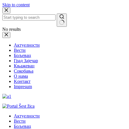
Skip to content
No results
Актуелности
Вести
Бољевац
Град Зајечар
Књажевац
Сокобања
O нама
Kонтакт
Impresum
Актуелности
Вести
Бољевац