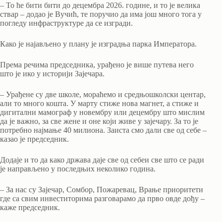
– То ће бити бити до децембра 2026. године, и то је велика
ствар – додао је Вучић, те поручио да има још много тога у
погледу инфраструктуре да се изгради.
Како је најављено у плану је изградња парка Императора.
Према речима председника, урађено је више путева него
што је ико у историји Зајечара.
– Урађене су две школе, мораћемо и средњошколски центар,
али то много кошта. У марту стиже нова магнет, а стиже и
дигитални мамограф у новембру или децембру што мислим
да је важно, за све жене и оне који живе у зајечару. За то је
потребно најмање 40 милиона. Заиста смо дали све од себе –
казао је председник.
Додаје и то да како држава даје све од себеи све што се ради
је направљено у последњих неколико година.
– За нас су Зајечар, Сомбор, Пожаревац, Врање приоритети
где са свим инвеститорима разговарамо да прво овде дођу –
каже председник.