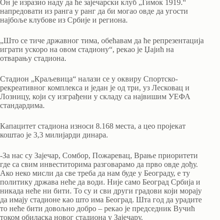
Он је изразио наду да ће зајечарски клуб „Тимок 1919.“
напредовати из ранга у ранг да би могао овде да угости
најбоље клубове из Србије и региона.
„Што се тиче државног тима, обећавам да ће репрезентација
играти ускоро на овом стадиону“, рекао је Џајић на
отварању стадиона.
Стадион „Краљевица“ налази се у оквиру Спортско-
рекреативног комплекса и један је од три, уз Лесковац и
Лозницу, који су изграђени у складу са највишим УЕФА
стандардима.
Капацитет стадиона износи 8.168 места, а цео пројекат
коштао је 3,3 милијарди динара.
-За нас су Зајечар, Сомбор, Пожаревац, Врање приоритети
где са свим инвеститорима разговарамо да прво овде дођу.
Ако неко мисли да све треба да нам буде у Београду, е ту
политику држава неће да води. Није само Београд Србија и
никада неће ни бити. То су и сви други градови који морају
да имају стадионе као што има Београд. Шта год да урадите
то неће бити довољно добро – рекао је председник Вучић
током обиласка новог стадиона у Зајечару.