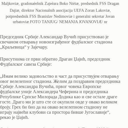
Maljkoviæ, gradonaèelnik Zajeèara Boko Nièiæ, predsednik FSS Dragan
Dajiæ, direktor Nacionalnih asocijacija UEFA Zoran Lakoviæ,
potpredsednik FSS Branislav Nedimoviæ i generalni sekretar Jovan
urbatoviæ.FOTO TANJUG/ NEMANJA JOVANOVIÆ/ nr
Председник Србије Александар Вучић присуствовао је
свечаном отварању новоизграђеног фудбалског стадиона
„Краљевица“ у Зајечару.
Присутнима се први обратио Драган Џајић, председник
Фудбалског савеза Србије:
„Имам велико задовољство и част да присуствујем отварању
овог велелепног стадиона. Желим да поздравим председника
Србије Александра Вучића, првог човека Европске
фудбалске уније Александера Чеферина и председника
Републике Српске Милорада Додика као и све остале драге
госте. Драго ми је што сте се окупили овде у овако великом
броју. Грех би био да на овако велелепном стадиону не
играју највећи клубови са простора бивше Југославије“,
рекао је Џајић.