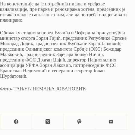
На констатације да је потребнија пијаца и уређење
канализације, пре парка и реновирања хотела, председник је
истакао како је сагласан са тим, али да не треба подцењивати
планирано.
Обиласку стадиона поред Вучића и Чеферина присуствују и
министар спорта Зоран Гајић, председник Републике Српске
Милорад Додик, градоначелник Љубљане Зоран Јанковић,
председник Олимпијског комитета Србије (ОКС) Божидар
Маљковић, градоначелник Зајечара Бошко Ничић,
председник ФСС Драган Џајић, директор Националних
асоцијација УЕФА Зоран Лаковић, потпредседник ФСС
Бранислав Недимовић и генерални секретар Јован
Шурбатовић.
Фото- ТАЊУГ/ НЕМАЊА ЈОВАНОВИЋ