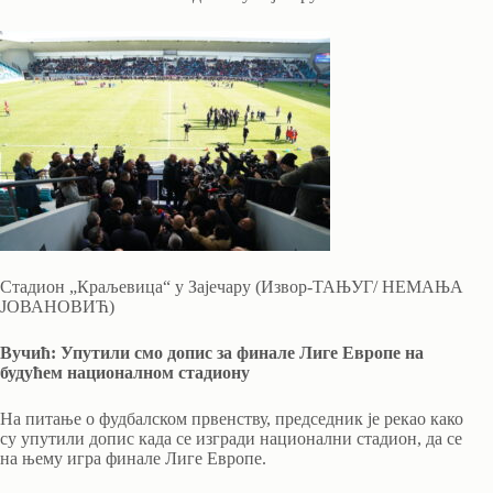
Стадион „Краљевица“ у Зајечару (Извор-ТАЊУГ/ НЕМАЊА
ЈОВАНОВИЋ)
Вучић: Упутили смо допис за финале Лиге Европе на
будућем националном стадиону
На питање о фудбалском првенству, председник је рекао како
су упутили допис када се изгради национални стадион, да се
на њему игра финале Лиге Европе.