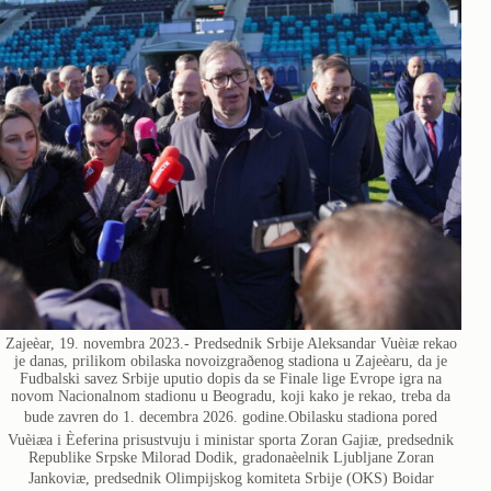
Zajeèar, 19. novembra 2023.- Predsednik Srbije Aleksandar Vuèiæ rekao
je danas, prilikom obilaska novoizgraðenog stadiona u Zajeèaru, da je
Fudbalski savez Srbije uputio dopis da se Finale lige Evrope igra na
novom Nacionalnom stadionu u Beogradu, koji kako je rekao, treba da
bude zavren do 1. decembra 2026. godine.Obilasku stadiona pored
Vuèiæa i Èeferina prisustvuju i ministar sporta Zoran Gajiæ, predsednik
Republike Srpske Milorad Dodik, gradonaèelnik Ljubljane Zoran
Jankoviæ, predsednik Olimpijskog komiteta Srbije (OKS) Boidar