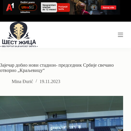
Skip
to
content
Зајечар добио нови стадион- председник Србије свечано
отворио „Краљевицу“
Mina Đurić
19.11.2023