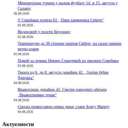
Меморијални турнир у малом фудбалу 14. и 15. августа у
Салашу
06.08.2026
У Сокобањи почела 63. „Прва хармоника Србије“
05.08.2026
Виденовић у посети Бруснику
05.08.2026
Температуре до 38 степени широм Србије, на снази црвени
метео-аларм
05.08.2026
Помоћ за лечење Невене Станојевић из околине Сокобање
05.08.2026
Текија од 6. до 8. августа домаћин 42. „Златне бућке
Ђердапа“
04.08.2026
Вражогрнац домаћин 42. Смотре народних обичаја
„Вражогрначки точак“
04.08.2026
Српска православна црква данас слави Благу Марију
04.08.2026
Актуелности