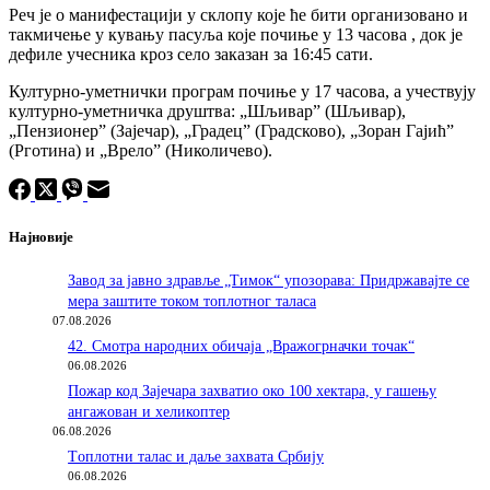
Реч је о манифестацији у склопу које ће бити организовано и
такмичење у кувању пасуља које почиње у 13 часова , док је
дефиле учесника кроз село заказан за 16:45 сати.
Културно-уметнички програм почиње у 17 часова, а учествују
културно-уметничка друштва: „Шљивар” (Шљивар),
„Пензионер” (Зајечар), „Градец” (Градсково), „Зоран Гајић”
(Рготина) и „Врело” (Николичево).
Најновије
Завод за јавно здравље „Тимок“ упозорава: Придржавајте се
мера заштите током топлотног таласа
07.08.2026
42. Смотра народних обичаја „Вражогрначки точак“
06.08.2026
Пожар код Зајечара захватио око 100 хектара, у гашењу
ангажован и хеликоптер
06.08.2026
Tоплотни талас и даље захвата Србију
06.08.2026