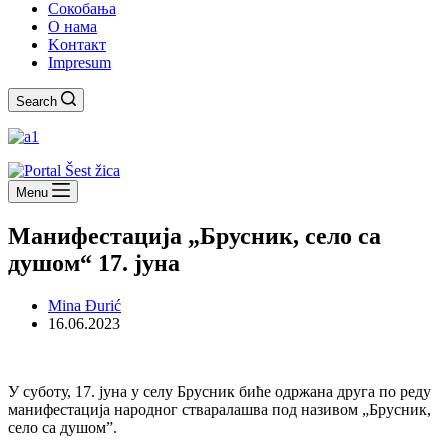
Сокобања
O нама
Kонтакт
Impresum
Search
Menu
Манифестација „Брусник, село са
душом“ 17. јуна
Mina Đurić
16.06.2023
У суботу, 17. јуна у селу Брусник биће одржана друга по реду
манифестација народног стваралашва под називом „Брусник,
село са душом”.