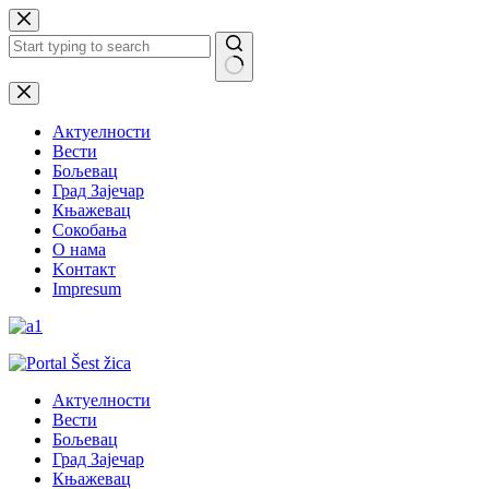
Skip
to
content
No
results
Актуелности
Вести
Бољевац
Град Зајечар
Књажевац
Сокобања
O нама
Kонтакт
Impresum
Актуелности
Вести
Бољевац
Град Зајечар
Књажевац