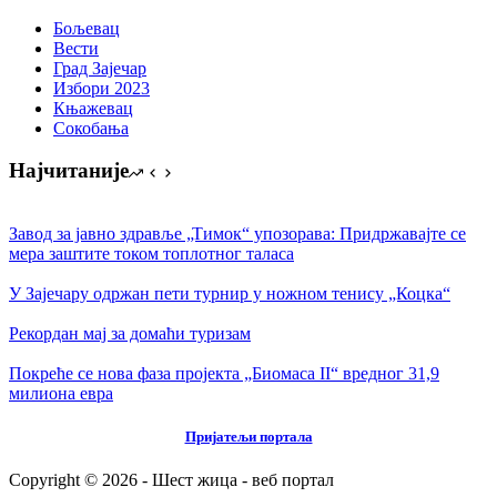
Бољевац
Вести
Град Зајечар
Избори 2023
Књажевац
Сокобања
Најчитаније
Завод за јавно здравље „Тимок“ упозорава: Придржавајте се
мера заштите током топлотног таласа
У Зајечару одржан пети турнир у ножном тенису „Коцка“
Рекордан мај за домаћи туризам
Покреће се нова фаза пројекта „Биомаса II“ вредног 31,9
милиона евра
Пријатељи портала
Copyright © 2026 - Шест жица - веб портал