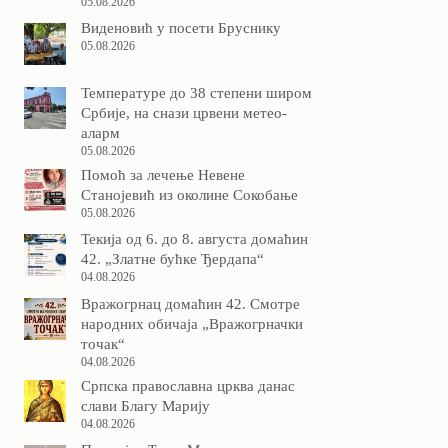
05.08.2026
Виденовић у посети Бруснику
05.08.2026
Температуре до 38 степени широм
Србије, на снази црвени метео-
аларм
05.08.2026
Помоћ за лечење Невене
Станојевић из околине Сокобање
05.08.2026
Текија од 6. до 8. августа домаћин
42. „Златне бућке Ђердапа“
04.08.2026
Вражогрнац домаћин 42. Смотре
народних обичаја „Вражогрначки
точак“
04.08.2026
Српска православна црква данас
слави Благу Марију
04.08.2026