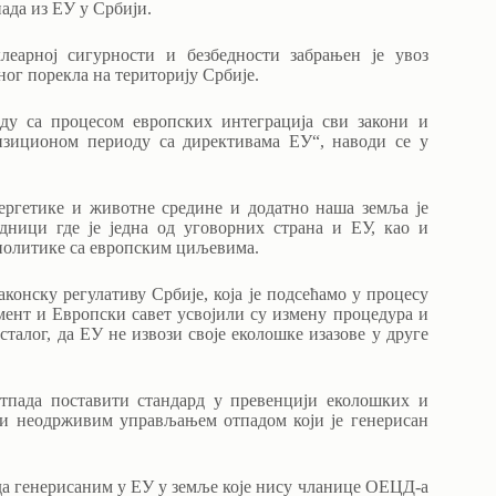
ада из ЕУ у Србији.
леарној сигурности и безбедности забрањен је увоз
ог порекла на територију Србије.
аду са процесом европских интеграција сви закони и
анзиционом периоду са директивама ЕУ“, наводи се у
нергетике и животне средине и додатно наша земља је
едници где је једна од уговорних страна и ЕУ, као и
 политике са европским циљевима.
аконску регулативу Србије, која је подсећамо у процесу
мент и Европски савет усвојили су измену процедура и
сталог, да ЕУ не извози своје еколошке изазове у друге
отпада поставити стандард у превенцији еколошких и
ани неодрживим управљањем отпадом који је генерисан
ада генерисаним у ЕУ у земље које нису чланице ОЕЦД-а