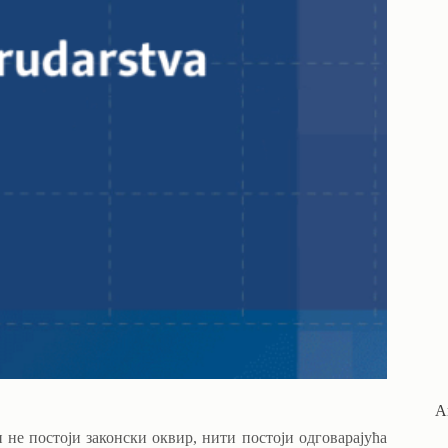
А
 не постоји законски оквир, нити постоји одговарајућа