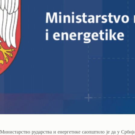
Министарство рударства и енергетике саопштило је да у Србији