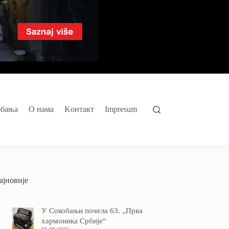
обања
O нама
Kонтакт
Impresum
ајновије
У Сокобањи почела 63. „Прва
хармоника Србије“