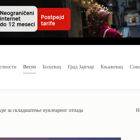
елности
Вести
Бољевац
Град Зајечар
Књажевац
Сок
уре за складиштење нуклеарног отпада
Н