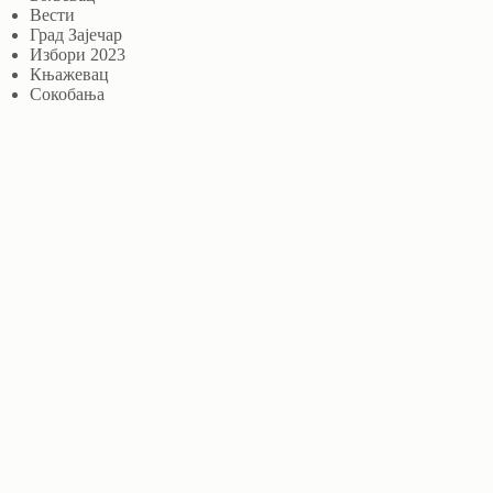
Вести
Град Зајечар
Избори 2023
Књажевац
Сокобања