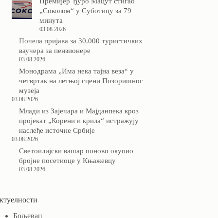
Премијер Ђуро Мацут стигао
„Соколом“ у Суботицу за 79
минута
03.08.2026
Почела пријава за 30.000 туристичких
ваучера за пензионере
03.08.2026
Монодрама „Има нека тајна веза“ у
четвртак на летњој сцени Позоришног
музеја
03.08.2026
Млади из Зајечара и Мајданпека кроз
пројекат „Корени и крила“ истражују
наслеђе источне Србије
03.08.2026
Светоилијски вашар поново окупио
бројне посетиоце у Књажевцу
03.08.2026
ктуелности
Бољевац