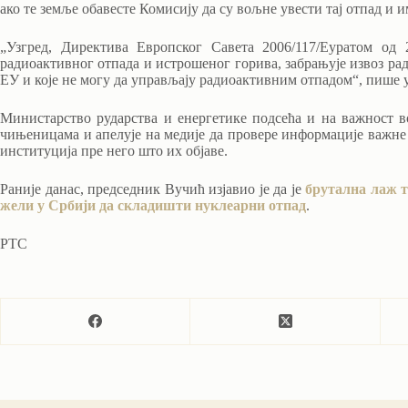
ако те земље обавесте Комисију да су вољне увести тај отпад и 
„Узгред, Директива Европског Савета 2006/117/Еуратом од
радиоактивног отпада и истрошеног горива, забрањује извоз рад
ЕУ и које не могу да управљају радиоактивним отпадом“, пише 
Министарство рударства и енергетике подсећа и на важност в
чињеницама и апелује на медије да провере информације важне 
институција пре него што их објаве.
Раније данас, председник Вучић изјавио је да је
брутална лаж т
жели у Србији да складишти нуклеарни отпад
.
РТС