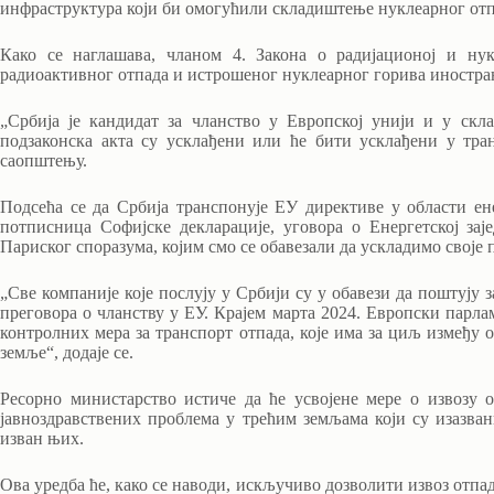
инфраструктура који би омогућили складиштење нуклеарног отп
Како се наглашава, чланом 4. Закона о радијационој и нук
радиоактивног отпада и истрошеног нуклеарног горива иностран
„Србија је кандидат за чланство у Европској унији и у скл
подзаконска акта су усклађени или ће бити усклађени у тр
саопштењу.
Подсећа се да Србија транспонује ЕУ директиве у области е
потписница Софијске декларације, уговора о Енергетској зај
Париског споразума, којим смо се обавезали да ускладимо своје
„Све компаније које послују у Србији су у обавези да поштују з
преговора о чланству у ЕУ. Крајем марта 2024. Европски парла
контролних мера за транспорт отпада, које има за циљ између о
земље“, додаје се.
Ресорно министарство истиче да ће усвојене мере о извозу 
јавноздравствених проблема у трећим земљама који су изазв
изван њих.
Ова уредба ће, како се наводи, искључиво дозволити извоз отп