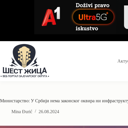
Skip
to
content
Акту
Министарство: У Србији нема законског оквира ни инфраструкт
Mina Đurić
26.08.2024