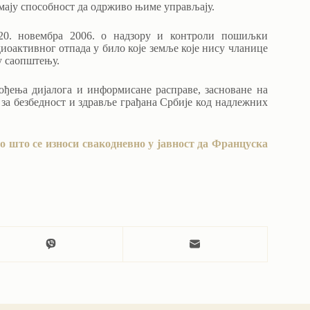
имају способност да одрживо њиме управљају.
 20. новембра 2006. о надзору и контроли пошиљки
иоактивног отпада у било које земље које нису чланице
у саопштењу.
ођења дијалога и информисане расправе, засноване на
за безбедност и здравље грађана Србије код надлежних
о што се износи свакодневно у јавност да Француска