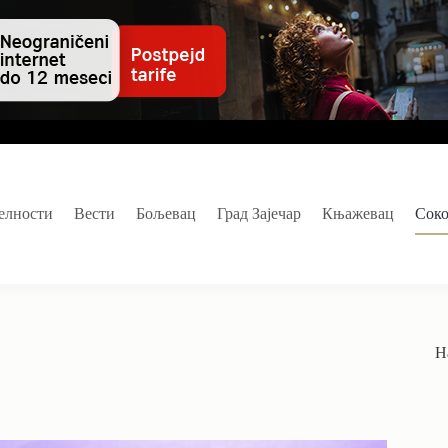
елности
Вести
Бољевац
Град Зајечар
Књажевац
Сок
Н