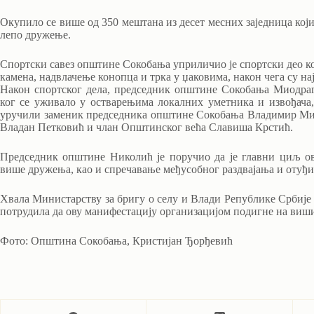
Окупило се више од 350 мештана из десет месних заједница који с
лепо дружење.
Спортски савез општине Сокобања уприличио је спортски део ко
камена, надвлачење конопца и трка у џаковима, након чега су 
Након спортског дела, председник општине Сокобања Миодраг
ког се уживало у остварењима локалних уметника и извођача, 
уручили заменик председника општине Сокобања Владимир М
Владан Петковић и члан Општинског већа Славиша Крстић.
Председник општине Николић је поручио да је главни циљ о
више дружења, као и спречавање међусобног раздвајања и отуђ
Хвала Министарству за бригу о селу и Влади Републике Србије
потрудила да ову манифестацију организацијом подигне на виши 
Фото: Општина Сокобања, Кристијан Ђорђевић