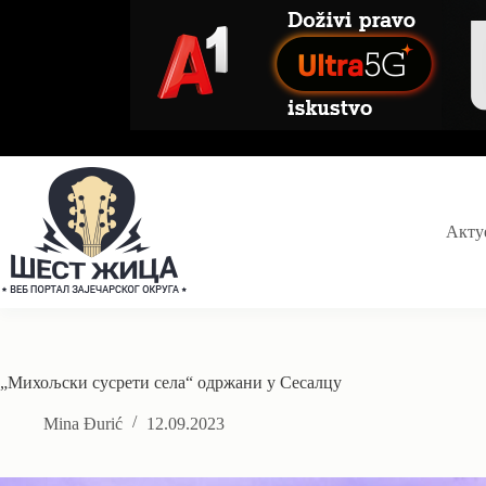
Skip
to
content
Акту
„Михољски сусрети села“ одржани у Сесалцу
Mina Đurić
12.09.2023