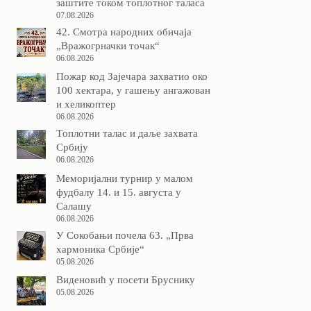
заштите током топлотног таласа
07.08.2026
42. Смотра народних обичаја
„Вражогрначки точак“
06.08.2026
Пожар код Зајечара захватио око
100 хектара, у гашењу ангажован
и хеликоптер
06.08.2026
Tоплотни талас и даље захвата
Србију
06.08.2026
Меморијални турнир у малом
фудбалу 14. и 15. августа у
Салашу
06.08.2026
У Сокобањи почела 63. „Прва
хармоника Србије“
05.08.2026
Виденовић у посети Бруснику
05.08.2026