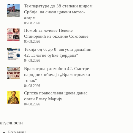
Температуре до 38 степени широм
Србије, на снази црвени метео-
аларм
05.08.2026
Помоћ за лечење Невене
Станојевић из околине Сокобање
05.08.2026
Текија од 6. до 8. августа домаћин
42. „Златне бућке Ђердапа“
04.08.2026
Вражогрнац домаћин 42. Смотре
народних обичаја „Вражогрначки
точак“
04.08.2026
Српска православна црква данас
слави Благу Марију
04.08.2026
ктуелности
Бољевац