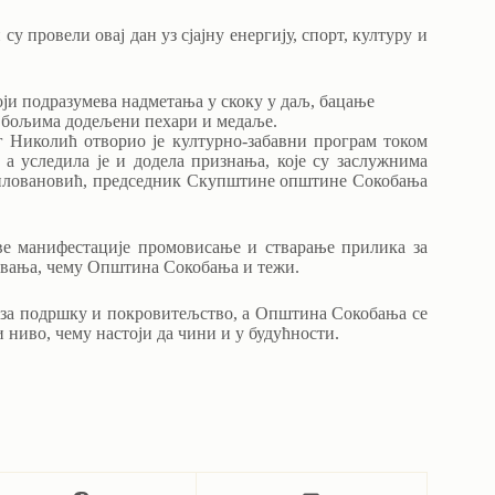
у провели овај дан уз сјајну енергију, спорт, културу и
ји подразумева надметања у скоку у даљ, бацање
најбољима додељени пехари и медаље.
 Николић отворио је културно-забавни програм током
а уследила је и додела признања, које су заслужнима
иловановић, председник Скупштине општине Сокобања
ве манифестације промовисање и стварање прилика за
ивања, чему Општина Сокобања и тежи.
 за подршку и покровитељство, а Општина Сокобања се
ниво, чему настоји да чини и у будућности.