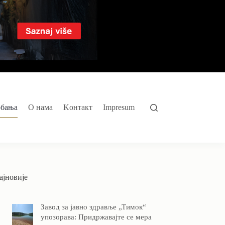
обања
O нама
Kонтакт
Impresum
ајновије
Завод за јавно здравље „Тимок“
упозорава: Придржавајте се мера