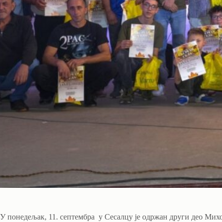
У понедељак, 11. септембра у Сесалцу је одржан други део Михо