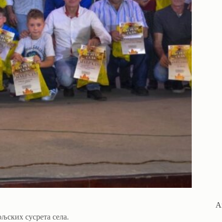
А
љских сусрета села.