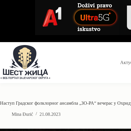
Skip
to
content
Акту
Наступ Градског фолклорног ансамбла „ЗО-РА“ вечерас у Охрид
Mina Đurić
21.08.2023