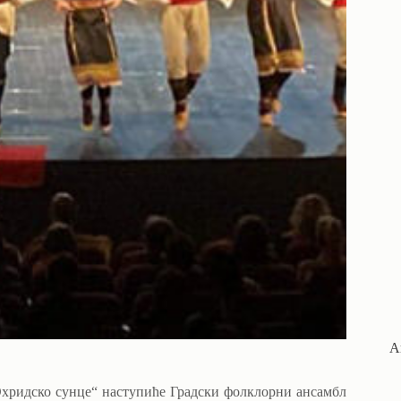
А
Охридско сунце“ наступиће Градски фолклорни ансамбл