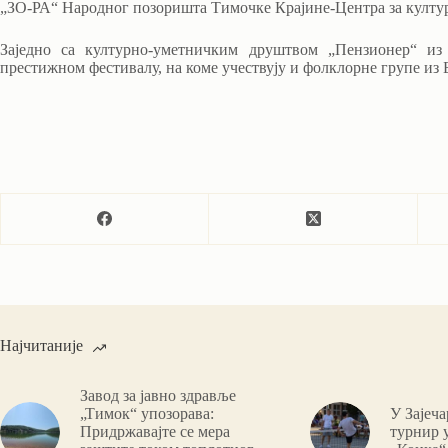
„ЗО-РА“ Народног позоришта Тимочке Крајине-Центра за културу
Заједно са културно-уметничким друштвом „Пензионер“ из
престижном фестивалу, на коме учествују и фолклорне групе из
Најчитаније
Завод за јавно здравље
„Тимок“ упозорава:
У Зајеч
Придржавајте се мера
турнир 