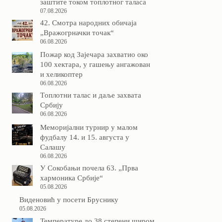
заштите током топлотног таласа
07.08.2026
42. Смотра народних обичаја
„Вражогрначки точак“
06.08.2026
Пожар код Зајечара захватио око
100 хектара, у гашењу ангажован
и хеликоптер
06.08.2026
Tоплотни талас и даље захвата
Србију
06.08.2026
Меморијални турнир у малом
фудбалу 14. и 15. августа у
Салашу
06.08.2026
У Сокобањи почела 63. „Прва
хармоника Србије“
05.08.2026
Виденовић у посети Бруснику
05.08.2026
Температуре до 38 степени широм