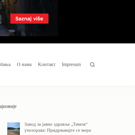
обања
O нама
Kонтакт
Impresum
ајновије
Завод за јавно здравље „Тимок“
упозорава: Придржавајте се мера