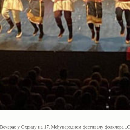
Вечерас у Охриду на 17. Међународном фестивалу фолклора „