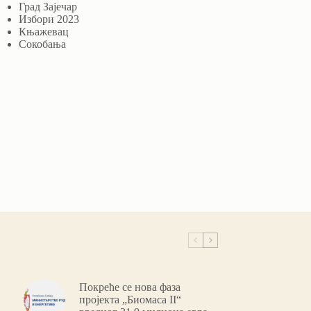
Град Зајечар
Избори 2023
Књажевац
Сокобања
Покреће се нова фаза
пројекта „Биомаса II“