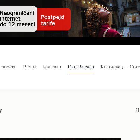
елности
Вести
Бољевац
Град Зајечар
Књажевац
Сок
у
Н