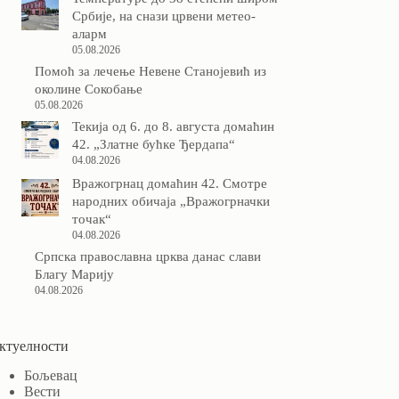
Србије, на снази црвени метео-
аларм
05.08.2026
Помоћ за лечење Невене Станојевић из
околине Сокобање
05.08.2026
Текија од 6. до 8. августа домаћин
42. „Златне бућке Ђердапа“
04.08.2026
Вражогрнац домаћин 42. Смотре
народних обичаја „Вражогрначки
точак“
04.08.2026
Српска православна црква данас слави
Благу Марију
04.08.2026
ктуелности
Бољевац
Вести