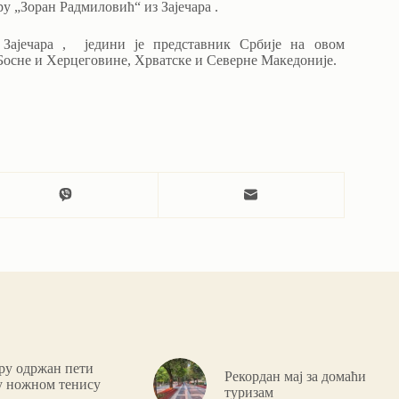
 „Зоран Радмиловић“ из Зајечара .
 Зајечара , једини је представник Србије на овом
 Босне и Херцеговине, Хрватске и Северне Македоније.
ару одржан пети
Рекордан мај за домаћи
у ножном тенису
туризам