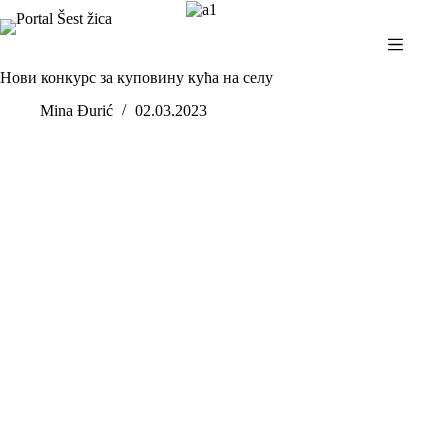
Skip
to
content
Нови конкурс за куповину кућа на селу
Mina Đurić
02.03.2023