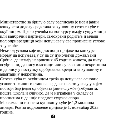
Министарство за бригу о селу расписало је нови јавни
конкурс за доделу средстава за куповину сеоске куће са
окућницом. Право учешћа на конкурсу имају супружници
или ванбрачни партнери, самохрани родитељ и млади
пољопривредници који испуњавају све прописане услове
за учешће.
Неки од услова које подносиоци пријаве на конкурс
морају да испуњавају су да су пунолетни држављани
Србије, да немају навршених 45 година живота, да нису
осуђивани, да нису власници или сувласници некретнина
и да нису у поступку одобравања кредита за куповину и
адаптацију некретнина.
Сеоска кућа са окућницом треба да испуњава основне
услове за живот и становање, да се налази у селу у којем
постоји бар један од објеката јавне службе (амбуланта,
пошта, школа и слично), да је изграђена у складу са
прописима и да није предмет судског спора.
Максимални износ за куповину куће је 1,2 милиона
динара. Рок за подношење пријаве је 1. новембар 2023
године.