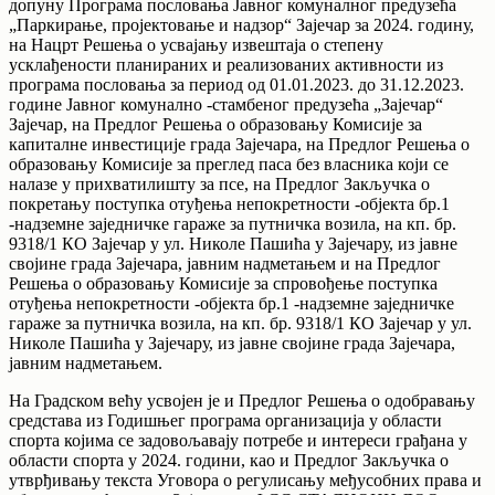
допуну Програма пословања Јавног комуналног предузећа
„Паркирање, пројектовање и надзор“ Зајечар за 2024. годину,
на Нацрт Решења о усвајању извештаја о степену
усклађености планираних и реализованих активности из
програма пословања за период од 01.01.2023. до 31.12.2023.
године Јавног комунално -стамбеног предузећа „Зајечар“
Зајечар, на Предлог Решења о образовању Комисије за
капиталне инвестиције града Зајечара, на Предлог Решења о
образовању Комисије за преглед паса без власника који се
налазе у прихватилишту за псе, на Предлог Закључка о
покретању поступка отуђења непокретности -објекта бр.1
-надземне заједничке гараже за путничка возила, на кп. бр.
9318/1 КО Зајечар у ул. Николе Пашића у Зајечару, из јавне
својине града Зајечара, јавним надметањем и на Предлог
Решења о образовању Комисије за спровођење поступка
отуђења непокретности -објекта бр.1 -надземне заједничке
гараже за путничка возила, на кп. бр. 9318/1 КО Зајечар у ул.
Николе Пашића у Зајечару, из јавне својине града Зајечара,
јавним надметањем.
На Градском већу усвојен је и Предлог Решења о одобравању
средстава из Годишњег програма организација у области
спорта којима се задовољавају потребе и интереси грађана у
области спорта у 2024. години, као и Предлог Закључка о
утврђивању текста Уговора о регулисању међусобних права и