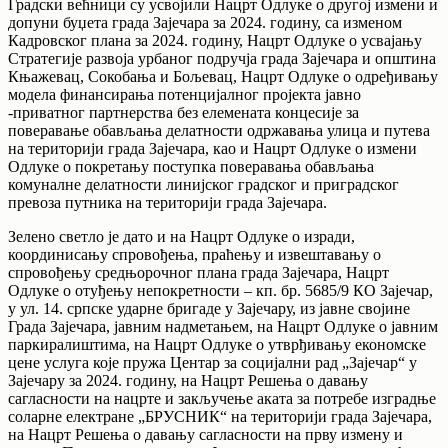
Градски већници су усвојили Нацрт Одлуке о другој измени и
допуни буџета града Зајечара за 2024. годину, са изменом
Кадровског плана за 2024. годину, Нацрт Одлуке о усвајању
Стратегије развоја урбаног подручја града Зајечара и општина
Књажевац, Сокобања и Бољевац, Нацрт Одлуке о одређивању
модела финансирања потенцијалног пројекта јавно
-приватног партнерства без елемената концесије за
поверавање обављања делатности одржавања улица и путева
на територији града Зајечара, као и Нацрт Одлуке о измени
Одлуке о покретању поступка поверавања обављања
комуналне делатности линијског градског и приградског
превоза путника на територији града Зајечара.
Зелено светло је дато и на Нацрт Одлуке о изради,
координисању спровођења, праћењу и извештавању о
спровођењу средњорочног плана града Зајечара, Нацрт
Одлуке о отуђењу непокретности – кп. бр. 5685/9 КО Зајечар,
у ул. 14. српске ударне бригаде у Зајечару, из јавне својине
Града Зајечара, јавним надметањем, на Нацрт Одлуке о јавним
паркиралиштима, на Нацрт Одлуке о утврђивању економске
цене услуга које пружа Центар за социјални рад „Зајечар“ у
Зајечару за 2024. годину, на Нацрт Решења о давању
сагласности на нацрте и закључење аката за потребе изградње
соларне електране „БРУСНИК“ на територији града Зајечара,
на Нацрт Решења о давању сагласности на прву измену и