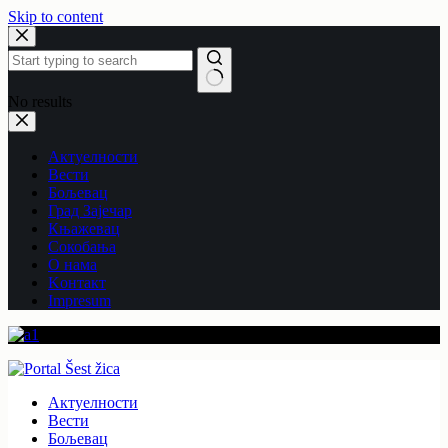
Skip to content
No results
Актуелности
Вести
Бољевац
Град Зајечар
Књажевац
Сокобања
O нама
Kонтакт
Impresum
Актуелности
Вести
Бољевац