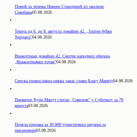
Помоћ за лечење Невене Станојевић из околине
Сокобање
05.08.2026
Текија од 6. до 8. августа домаћин 42. „Златне бућке
Ђердапа“
04.08.2026
Вражогрнац домаћин 42. Смотре народних обичаја
„Вражогрначки точак“
04.08.2026
Српска православна црква данас слави Благу Марију
04.08.2026
Премијер Ђуро Мацут стигао „Соколом“ у Суботицу за 79
минута
03.08.2026
Почела пријава за 30.000 туристичких ваучера за
пензионере
03.08.2026