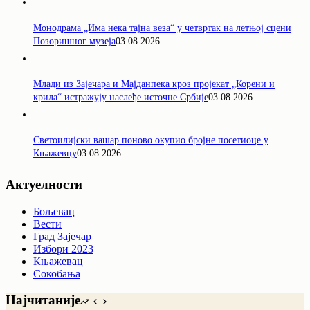
Монодрама „Има нека тајна веза“ у четвртак на летњој сцени
Позоришног музеја
03.08.2026
Млади из Зајечара и Мајданпека кроз пројекат „Корени и
крила“ истражују наслеђе источне Србије
03.08.2026
Светоилијски вашар поново окупио бројне посетиоце у
Књажевцу
03.08.2026
Актуелности
Бољевац
Вести
Град Зајечар
Избори 2023
Књажевац
Сокобања
Најчитаније