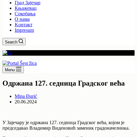
Град Зајечар
Књажевац
Сокобања
O нама
Kонтакт
Impresum
Search
Menu
Одржана 127. седница Градског већа
Mina Đurić
20.06.2024
У Зајечару је одржана 127. седница Градског већа, којом је
председавао Владимир Виденовић заменик градоначелника.