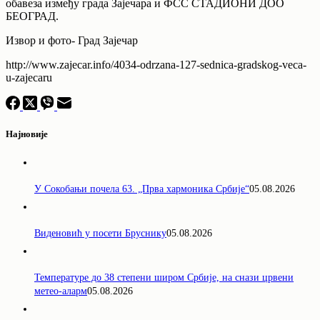
обавеза између града Зајечара и ФСС СТАДИОНИ ДОО
БЕОГРАД.
Извор и фото- Град Зајечар
http://www.zajecar.info/4034-odrzana-127-sednica-gradskog-veca-
u-zajecaru
Најновије
У Сокобањи почела 63. „Прва хармоника Србије“
05.08.2026
Виденовић у посети Бруснику
05.08.2026
Температуре до 38 степени широм Србије, на снази црвени
метео-аларм
05.08.2026