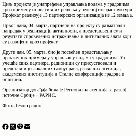
Циљ пројекта је унапређење управљања водама у градовима
кроз примену иновативних решења у зеленој инфраструктури.
Пројекат реализује 13 партнерских организација из 12 земаља.
Првог дана, 04. марта, партнери на пројекту су разматрали
напредак у реализацији активности, а представљени су и
резултати спроведених истраживања и дигиталних алата који
су развијени кроз пројекат.
Други дан, 05. марта, био је посвећен представљању
практичних примера у управљању водама у градовима. Уз
учешће свих партнера, радионици су присуствовали и
представници локалних самоуправа, развојних агенција,
академских институција и Сталне конференције градова и
општина.
Организатор догађаја била је Регионална агенција за развој
источне Србије – РАРИС.
Фото-Темпо радио