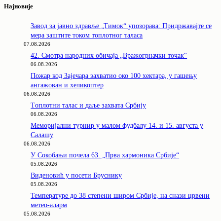
Најновије
Завод за јавно здравље „Тимок“ упозорава: Придржавајте се
мера заштите током топлотног таласа
07.08.2026
42. Смотра народних обичаја „Вражогрначки точак“
06.08.2026
Пожар код Зајечара захватио око 100 хектара, у гашењу
ангажован и хеликоптер
06.08.2026
Tоплотни талас и даље захвата Србију
06.08.2026
Меморијални турнир у малом фудбалу 14. и 15. августа у
Салашу
06.08.2026
У Сокобањи почела 63. „Прва хармоника Србије“
05.08.2026
Виденовић у посети Бруснику
05.08.2026
Температуре до 38 степени широм Србије, на снази црвени
метео-аларм
05.08.2026