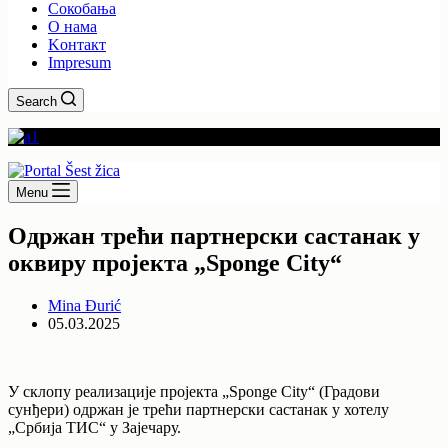
Сокобања
O нама
Kонтакт
Impresum
Search
Menu
Одржан трећи партнерски састанак у
оквиру пројекта „Sponge City“
Mina Đurić
05.03.2025
У склопу реализације пројекта „Sponge City“ (Градови
сунђери) одржан је трећи партнерски састанак у хотелу
„Србија ТИС“ у Зајечару.