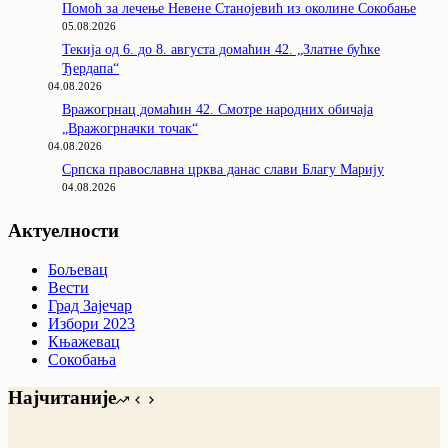
Помоћ за лечење Невене Станојевић из околине Сокобање
05.08.2026
Текија од 6. до 8. августа домаћин 42. „Златне бућке
Ђердапа“
04.08.2026
Вражогрнац домаћин 42. Смотре народних обичаја
„Вражогрначки точак“
04.08.2026
Српска православна црква данас слави Благу Марију
04.08.2026
Актуелности
Бољевац
Вести
Град Зајечар
Избори 2023
Књажевац
Сокобања
Најчитаније