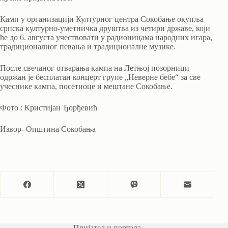
Камп у организацији Културног центра Сокобање окупља
српска културно-уметничка друштва из четири државе, који
ће до 6. августа учествовати у радионицама народних игара,
традиционалног певања и традиционалне музике.
После свечаног отварања кампа на Летњој позорници
одржан је бесплатан концерт групе „Неверне бебе“ за све
учеснике кампа, посетиоце и мештане Сокобање.
Фото : Кристијан Ђорђевић
Извор- Општина Сокобања
Пријатељи портала