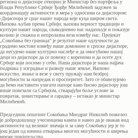
региона и дијаспоре отворио је Министар без портфеља у
Влади Републике Србије Ђорђе Милићевић задужен за
координацију активности и мера у односима са дијаспором:
-Дијаспора је срце нашег народа које куца широм света.
Њихова љубав према Србији, њихова верност традицији и
култури нашег народа, свакодневно нас надахњује и показује
колико је снажна и непролазна веза између нас. Пројекат
„Сокобања без граница“ је резултат наше одлучности да
градимо мостове између наше домовине и српске дијаспоре,
да негујемо наше културно наслеђе и да омогућимо нашој
деци из дијаспоре да се повежу с коренима и да осете дух
Србије који носимо у себи. Наша дијаспора је наша најјача
подршка у изградњи и развоју наше земље. Њихово
искуство, знање и везе у свету пружају нам безброј
могућности за напредак и просперитет. Зато се обавезујемо
да ћемо наставити улагати напоре како бисмо дијаспору још
више повезали са Србијом, стварајући боље услове за
повратак, инвестирање и сарадњу – истакао је министар
Милићевић.
Председник општине Сокобања Миодраг Николић пожелео
је добродошлицу учесницима кампа и навео да је овакав вид
активности од великог значаја и за саму Сокобању јер је то
још један од начина отварања многих могућности и ширења
мреже пријатељства.