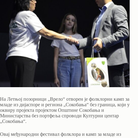
На Летњој позорници „Врело“ отворен је фолклорни камп за
младе из дијаспоре и региона „Сокобања“ без граница, који у
оквиру пројекта пројектом Општине Сокобања и
Министарства без портфеља спроводи Културни центар
„Сокобања“.
Овај међународни фестивал фолклора и камп за младе из