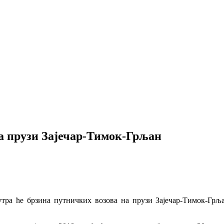
на прузи Зајечар-Тимок-Грљан
утра ће брзина путничких возова на прузи Зајечар-Тимок-Грљ