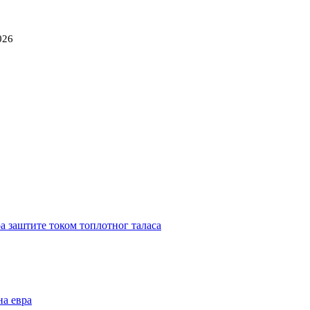
026
ра заштите током топлотног таласа
на евра