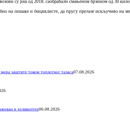
озови су још од 2018. саобраћали смањеном брзином од 30 килом
себно на пешаке и бициклисте, да пругу прелазе искључиво на ме
е мера заштите током топлотног таласа
07.08.2026
026
гажован и хеликоптер
06.08.2026