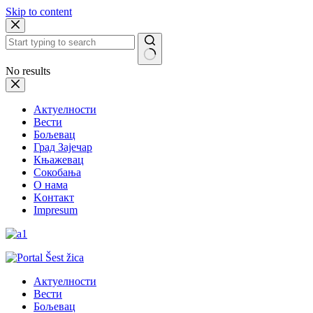
Skip to content
No results
Актуелности
Вести
Бољевац
Град Зајечар
Књажевац
Сокобања
O нама
Kонтакт
Impresum
Актуелности
Вести
Бољевац