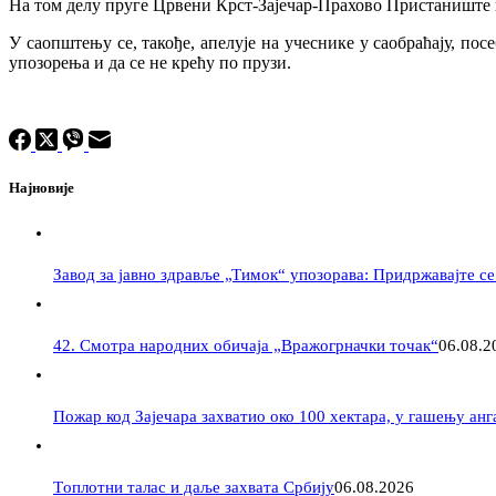
На том делу пруге Црвени Крст-Зајечар-Прахово Пристаниште в
У саопштењу се, такође, апелује на учеснике у саобраћају, по
упозорења и да се не крећу по прузи.
Најновије
Завод за јавно здравље „Тимок“ упозорава: Придржавајте с
42. Смотра народних обичаја „Вражогрначки точак“
06.08.2
Пожар код Зајечара захватио око 100 хектара, у гашењу ан
Tоплотни талас и даље захвата Србију
06.08.2026