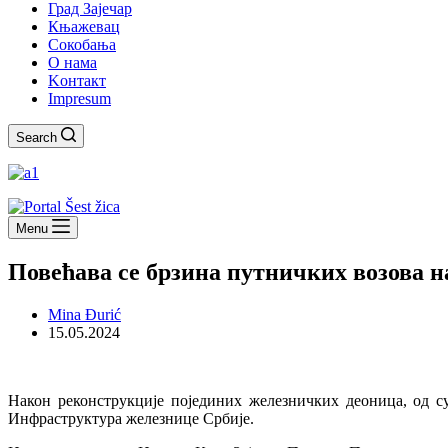
Град Зајечар
Књажевац
Сокобања
O нама
Kонтакт
Impresum
Search
Menu
Повећава се брзина путничких возова 
Mina Đurić
15.05.2024
Након реконструкције појединих железничких деоница, од с
Инфраструктура железнице Србије.