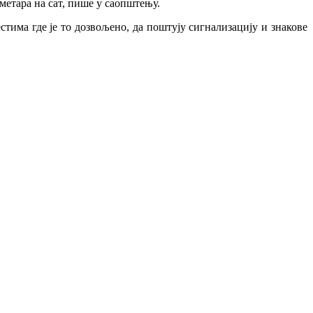
етара на сат, пише у саопштењу.
стима где је то дозвољено, да поштују сигнализацију и знакове