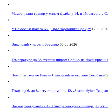
Меморијални турнир у малом фудбалу 14. и 15. августа у 
У Сокобањи почела 63. „Прва хармоника Србије“
05.08.202
Виденовић у посети Бруснику
05.08.2026
Температуре до 38 степени широм Србије, на снази црвени
Помоћ за лечење Невене Станојевић из околине Сокобање
05
Текија од 6. до 8. августа домаћин 42. „Златне бућке Ђерда
Вражогрнац домаћин 42. Смотре народних обичаја „Вражог