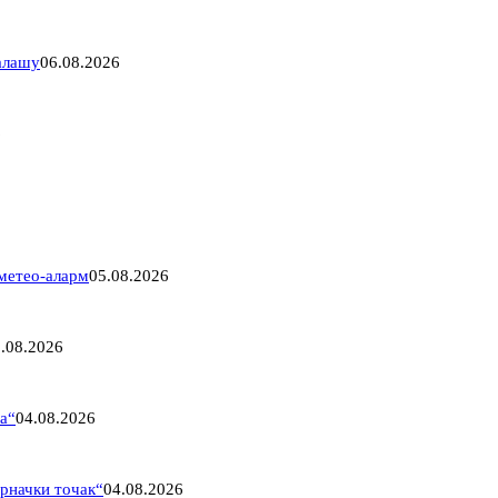
Салашу
06.08.2026
6
 метео-аларм
05.08.2026
.08.2026
па“
04.08.2026
рначки точак“
04.08.2026