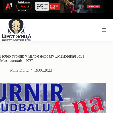
Skip
to
content
Почео турнир у малом фудбалу „Меморијал Јоца
Михаиловић – К3”
Mina Đurić
19.06.2023