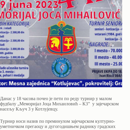
Данас у 18 часова почео је пети по реду турнир у малом
фудбалу „Меморијал Јоца Михаиловић – К3” у зајечарском
насељу Кључ 3 у Котлујевцу.
Турнир носи назив по преминулом зајечарском културно-
уметничком прегаоцу и дугогодишњем раднику градских