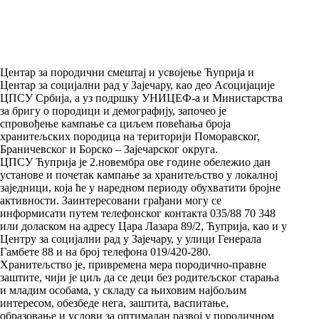
Центар за породични смештај и усвојење Ћуприја и
Центар за социјални рад у Зајечару, као део Асоцијације
ЦПСУ Србија, а уз подршку УНИЦЕФ-а и Министарства
за бригу о породици и демографију, започео је
спровођење кампање са циљем повећања броја
хранитељских породица на територији Поморавског,
Браничевског и Борско – Зајечарског округа.
ЦПСУ Ћуприја је 2.новембра ове године обележио дан
установе и почетак кампање за хранитељство у локалној
заједници, која ће у наредном периоду обухватити бројне
активности. Заинтересовани грађани могу се
информисати путем телефонског контакта 035/88 70 348
или доласком на адресу Цара Лазара 89/2, Ћуприја, као и у
Центру за социјални рад у Зајечару, у улици Генерала
Гамбете 88 и на број телефона 019/420-280.
Хранитељство је, привремена мера породично-правне
заштите, чији је циљ да се деци без родитељског старања
и младим особама, у складу са њиховим најбољим
интересом, обезбеде нега, заштита, васпитање,
образовање и услови за оптималан развој у породичном