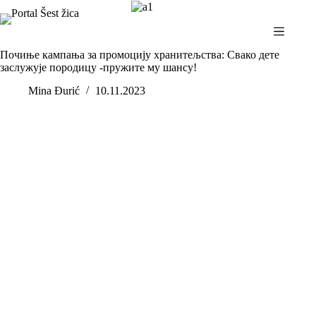
Skip
to
content
Почиње кампања за промоцију хранитељства: Свако дете
заслужује породицу -пружите му шансу!
Mina Đurić
10.11.2023