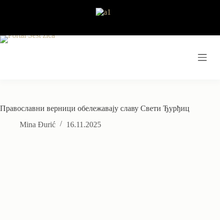
Skip
to
content
Православни верници обележавају славу Свети Ђурђиц
Mina Đurić
16.11.2025