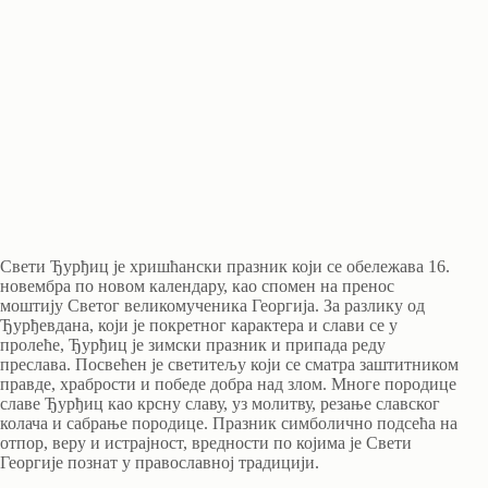
Свети Ђурђиц је хришћански празник који се обележава 16.
новембра по новом календару, као спомен на пренос
моштију Светог великомученика Георгија. За разлику од
Ђурђевдана, који је покретног карактера и слави се у
пролеће, Ђурђиц је зимски празник и припада реду
преслава. Посвећен је светитељу који се сматра заштитником
правде, храбрости и победе добра над злом. Многе породице
славе Ђурђиц као крсну славу, уз молитву, резање славског
колача и сабрање породице. Празник симболично подсећа на
отпор, веру и истрајност, вредности по којима је Свети
Георгије познат у православној традицији.