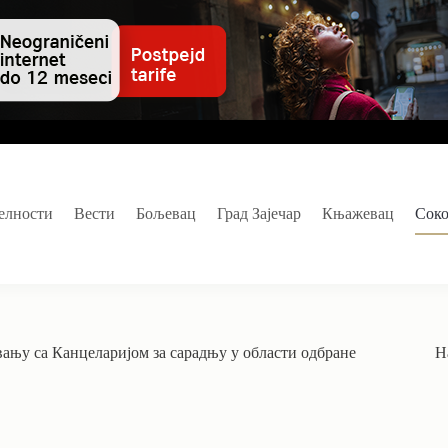
елности
Вести
Бољевац
Град Зајечар
Књажевац
Сок
њу са Канцеларијом за сарадњу у области одбране
Н