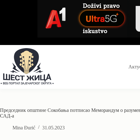
Skip
to
content
Акту
Председник општине Сокобања потписао Меморандум о разумева
САД-а
Mina Đurić
31.05.2023