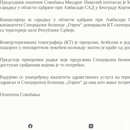
Председник општине Сокобања Миодраг Николић потписао је М
сарадњу у области одбране при Амбасади САД у Београду Корт
Канцеларија за сарадњу у области одбране при Амбасади 
капацитета Специјалне болнице „Озрен“ донирањем КТ-скенера 
са територије целе Републике Србије.
Компјутеризована томографија (КТ) је прецизан, безболан и јед
пацијент у непокретном лежећем положају знатно је краће од до
Предстоје припремне радње које предузима Специјална болни
доступан грађанима којима је то потребно.
Радујемо се унапређењу квалитета здравствених услуга на тер
здравље и Специјалној болници „Озрен“ да има што мање потреб
Општина Сокобања