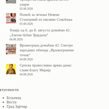
аларм
05.08.2026
Помоћ за лечење Невене
Станојевић из околине Сокобање
05.08.2026
Текија од 6. до 8. августа домаћин 42.
„Златне бућке Ђердапа“
04.08.2026
Вражогрнац домаћин 42. Смотре
народних обичаја „Вражогрначки
точак“
04.08.2026
Српска православна црква данас
слави Благу Марију
04.08.2026
ктуелности
Бољевац
Вести
Град Зајечар