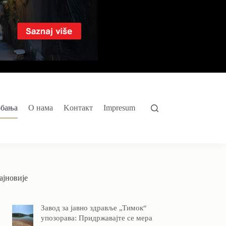
обања
O нама
Kонтакт
Impresum
ајновије
Завод за јавно здравље „Тимок“
упозорава: Придржавајте се мера