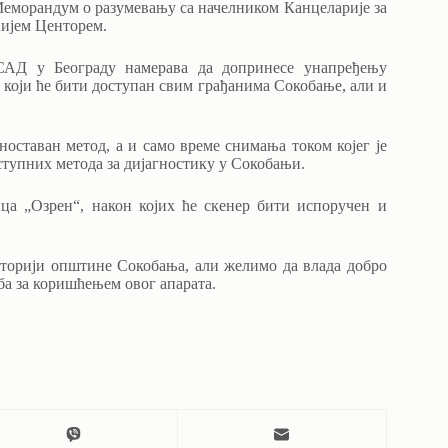
еморандум о разумевању са начелником Канцеларије за
нијем Центорем.
САД у Београду намерава да допринесе унапређењу
који ће бити доступан свим грађанима Сокобање, али и
ноставан метод, а и само време снимања током којег је
ступних метода за дијагностику у Сокобањи.
ца „Озрен“, након којих ће скенер бити испоручен и
иторији општине Сокобања, али желимо да влада добро
а за коришћењем овог апарата.