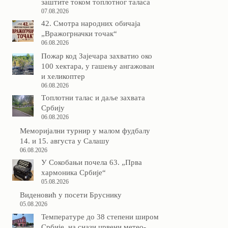
заштите током топлотног таласа
07.08.2026
42. Смотра народних обичаја
„Вражогрначки точак“
06.08.2026
Пожар код Зајечара захватио око
100 хектара, у гашењу ангажован
и хеликоптер
06.08.2026
Tоплотни талас и даље захвата
Србију
06.08.2026
Меморијални турнир у малом фудбалу
14. и 15. августа у Салашу
06.08.2026
У Сокобањи почела 63. „Прва
хармоника Србије“
05.08.2026
Виденовић у посети Бруснику
05.08.2026
Температуре до 38 степени широм
Србије, на снази црвени метео-