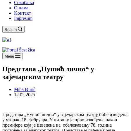
Сокобања
O нама
Kонтакт
Impresum
Search
Menu
Представа „Нушић лично“ у
зајечарском театру
Mina Đurić
12.02.2025
Представа „Нушић лично“ у зајечарском театру биће изведена
у уторак, 18. фебруара. У питању је прво извођење након
премијере која је изведена на обележавању 78. година
постојања зајечарског театра. Представа је рађена према