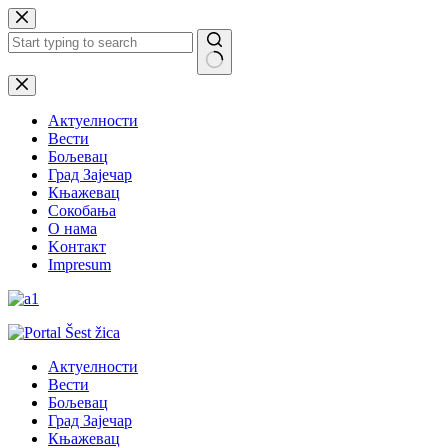
Skip
to
content
No
results
Актуелности
Вести
Бољевац
Град Зајечар
Књажевац
Сокобања
O нама
Kонтакт
Impresum
Актуелности
Вести
Бољевац
Град Зајечар
Књажевац