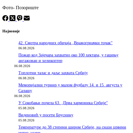
Фото- Позориште
Најновије
42. Смотра народних обичаја „Вражогрначки точак“
06.08.2026
Пожар код Зајечара захватио око 100 хектара, у гашењу
ангажован и хеликоптер
06.08.2026
Tоплотни талас и даље захвата Србију
06.08.2026
Меморијални турнир у малом фудбалу 14. и 15. августа у
Салашу
06.08.2026
У Сокобањи почела 63. „Прва хармоника Србије“
05.08.2026
Виденовић у посети Бруснику
05.08.2026
Температуре до 38 степени широм Србије, на снази црвени
метео-аларм