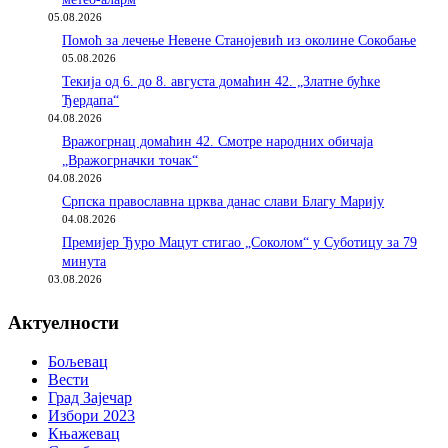
05.08.2026
Помоћ за лечење Невене Станојевић из околине Сокобање
05.08.2026
Текија од 6. до 8. августа домаћин 42. „Златне бућке
Ђердапа“
04.08.2026
Вражогрнац домаћин 42. Смотре народних обичаја
„Вражогрначки точак“
04.08.2026
Српска православна црква данас слави Благу Марију
04.08.2026
Премијер Ђуро Мацут стигао „Соколом“ у Суботицу за 79
минута
03.08.2026
Актуелности
Бољевац
Вести
Град Зајечар
Избори 2023
Књажевац