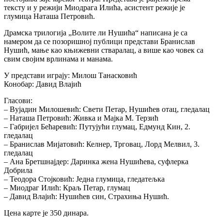
тексту и у режији Миодрага Илића, асистент режије је
глумица Наташа Петровић.
Драмска трилогија „Волите ли Нушића“ написана је са
намером да се позоришној публици представи Бранислав
Нушић, мање као књижевни стваралац, а више као човек са
свим својим врлинама и манама.
У представи играју: Милош Танасковић
Конобар: Давид Влајић
Гласови:
– Вујадин Милошевић: Свети Петар, Нушићев отац, гледалац
– Наташа Петровић: Живка и Мајка М. Терзић
– Габријел Бећаревић: Путујући глумац, Едмунд Кин, 2.
гледалац
– Бранислав Мијатовић: Келнер, Трговац, Лорд Мелвил, 3.
гледалац
– Ана Бретшнајдер: Даринка жена Нушићева, суфлерка
Добрила
– Теодора Стојковић: Једна глумица, гледатељка
– Миодраг Илић: Краљ Петар, глумац
– Давид Влајић: Нушићев син, Страхиња Нушић.
Цена карте је 350 динара.