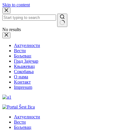
Skip to content
No results
Актуелности
Вести
Бољевац
Град Зајечар
Књажевац
Сокобања
O нама
Kонтакт
Impresum
Актуелности
Вести
Бољевац