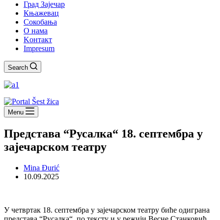
Град Зајечар
Књажевац
Сокобања
O нама
Kонтакт
Impresum
Search
Menu
Представа “Русалка“ 18. септембра у
зајечарском театру
Mina Đurić
10.09.2025
У четвртак 18. септембра у зајечарском театру биће одиграна
представа “Русалка“, по тексту и у режији Весне Станковић.