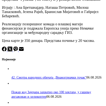
Играју : Ана Бретшнајдер, Наташа Петровић, Милош
Танасковић, Јелена Рајић, Бранислав Мијатовић и Габријел
Бећаревић.
Реализацију позоришног комада о влашкој магији
финансијски је подржала Европска унија преко Немачке
организације за међународну сарадњу ГИЗ.
Цена карте је 350 динара. Представа почиње у 20 часова.
Најновије
42. Смотра народних обичаја „Вражогрначки точак“
06.08.2026
Пожар код Зајечара захватио око 100 хектара, у гашењу
ангажован и хеликоптер
06.08.2026