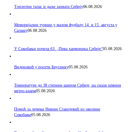
Tоплотни талас и даље захвата Србију
06.08.2026
Меморијални турнир у малом фудбалу 14. и 15. августа у
Салашу
06.08.2026
У Сокобањи почела 63. „Прва хармоника Србије“
05.08.2026
Виденовић у посети Бруснику
05.08.2026
Температуре до 38 степени широм Србије, на снази црвени
метео-аларм
05.08.2026
Помоћ за лечење Невене Станојевић из околине
Сокобање
05.08.2026