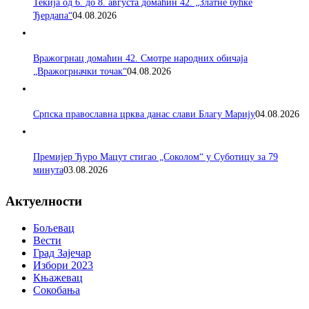
Текија од 6. до 8. августа домаћин 42. „Златне бућке
Ђердапа“
04.08.2026
Вражогрнац домаћин 42. Смотре народних обичаја
„Вражогрначки точак“
04.08.2026
Српска православна црква данас слави Благу Марију
04.08.2026
Премијер Ђуро Мацут стигао „Соколом“ у Суботицу за 79
минута
03.08.2026
Актуелности
Бољевац
Вести
Град Зајечар
Избори 2023
Књажевац
Сокобања