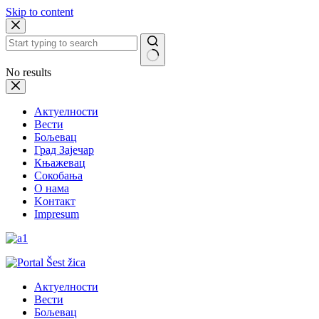
Skip to content
No results
Актуелности
Вести
Бољевац
Град Зајечар
Књажевац
Сокобања
O нама
Kонтакт
Impresum
Актуелности
Вести
Бољевац