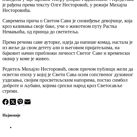
је рађена према тексту Олге Несторовић, у режији Михајла
Несторовића.
Савремена прича о Светом Сави је сновиђење девојчице, која
кроз казивања своје баке, учи о животном путу Растка
Немањића, од принца до светитеља.
Према речима саме ауторке, идеја да напише комад, настала је
из жеље да свом детету али и његовим пријатељима, на
бајковит начин приближи личност Светог Саве и временски
оквир у коме је живео.
Редитељ Михајло Несторовић, овом причом публици жели да
осветли епоху у којој је Свети Сава осим сопственог духовног
уздизања, својим просветиљским напорима, постао симбол
доброте и љубави, којима српски народ кроз Светосавље
стреми.
Најновије