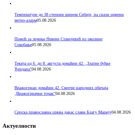
Температуре до 38 степени широм Србије, на снази црвени
метео-аларм
05.08.2026
Помоћ за лечење Невене Станојевић из околине
Сокобање
05.08.2026
Текија од 6. до 8. августа домаћин 42. „Златне бућке
Ђердапа“
04.08.2026
Вражогрнац домаћин 42. Смотре народних обичаја
„Вражогрначки точак“
04.08.2026
Српска православна црква данас слави Благу Марију
04.08.2026
Актуелности