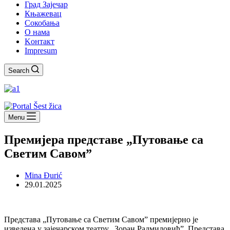
Град Зајечар
Књажевац
Сокобања
O нама
Kонтакт
Impresum
Search
Menu
Премијера представе „Путовање са
Светим Савом”
Mina Đurić
29.01.2025
Представа „Путовање са Светим Савом” премијерно је
изведена у зајечарском театру „Зоран Радмиловић”. Представа