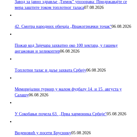
Завод за јавно здравље „Тимок“ упозорава: Придржавајте се
мера заштите током топлотног таласа
07.08.2026
42. Смотра народних обичаја „Вражогрначки точак“
06.08.2026
Пожар код Зајечара захватио око 100 хектара, у гашењу
ангажован и хеликоптер
06.08.2026
Tоплотни талас и даље захвата Србију
06.08.2026
Меморијални турнир у малом фудбалу 14. и 15. августа у
Салашу
06.08.2026
У Сокобањи почела 63. „Прва хармоника Србије“
05.08.2026
Виденовић у посети Бруснику
05.08.2026