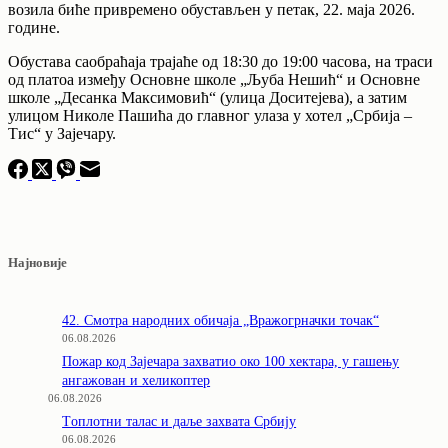
возила биће привремено обустављен у петак, 22. маја 2026.
године.
Обустава саобраћаја трајаће од 18:30 до 19:00 часова, на траси
од платоа између Основне школе „Љуба Нешић“ и Основне
школе „Десанка Максимовић“ (улица Доситејева), а затим
улицом Николе Пашића до главног улаза у хотел „Србија –
Тис“ у Зajeчару.
Најновије
42. Смотра народних обичаја „Вражогрначки точак“
06.08.2026
Пожар код Зајечара захватио око 100 хектара, у гашењу
ангажован и хеликоптер
06.08.2026
Tоплотни талас и даље захвата Србију
06.08.2026