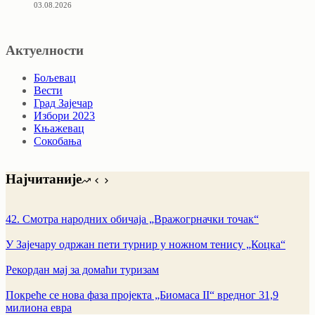
03.08.2026
Актуелности
Бољевац
Вести
Град Зајечар
Избори 2023
Књажевац
Сокобања
Најчитаније
42. Смотра народних обичаја „Вражогрначки точак“
У Зајечару одржан пети турнир у ножном тенису „Коцка“
Рекордан мај за домаћи туризам
Покреће се нова фаза пројекта „Биомаса II“ вредног 31,9
милиона евра