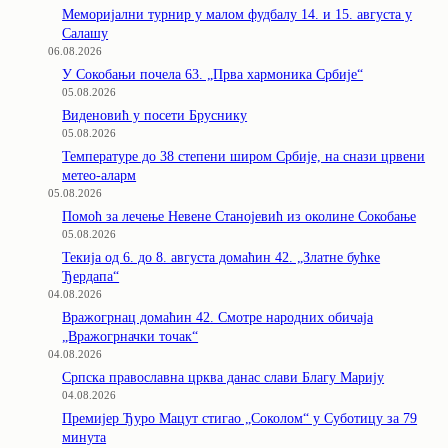
Меморијални турнир у малом фудбалу 14. и 15. августа у
Салашу
06.08.2026
У Сокобањи почела 63. „Прва хармоника Србије“
05.08.2026
Виденовић у посети Бруснику
05.08.2026
Температуре до 38 степени широм Србије, на снази црвени
метео-аларм
05.08.2026
Помоћ за лечење Невене Станојевић из околине Сокобање
05.08.2026
Текија од 6. до 8. августа домаћин 42. „Златне бућке
Ђердапа“
04.08.2026
Вражогрнац домаћин 42. Смотре народних обичаја
„Вражогрначки точак“
04.08.2026
Српска православна црква данас слави Благу Марију
04.08.2026
Премијер Ђуро Мацут стигао „Соколом“ у Суботицу за 79
минута