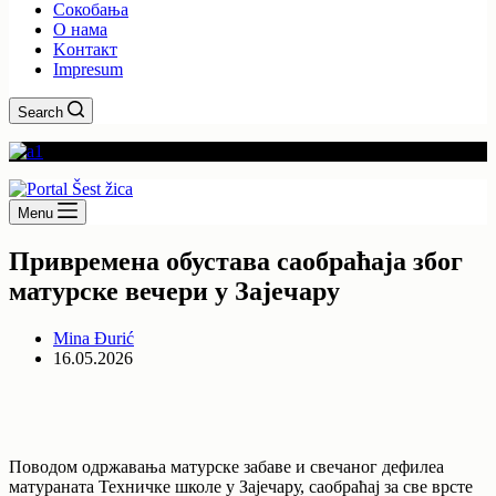
Сокобања
O нама
Kонтакт
Impresum
Search
Menu
Привремена обустава саобраћаја због
матурске вечери у Зajeчару
Mina Đurić
16.05.2026
Поводом одржавања матурске забаве и свечаног дефилеа
матураната Техничке школе у Зajeчару, саобраћај за све врсте