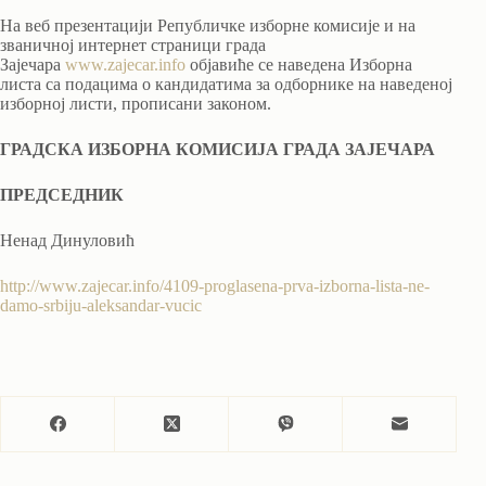
На веб презентацији Републичке изборне комисије и на
званичној интернет страници града
Зајечара
www.zajecar.info
објавиће се наведена Изборна
листа са подацима о кандидатима за одборнике на наведеној
изборној листи, прописани законом.
ГРАДСКА ИЗБОРНА КОМИСИЈА
ГРАДА ЗАЈЕЧАРА
ПРЕДСЕДНИК
Ненад Динуловић
http://www.zajecar.info/4109-proglasena-prva-izborna-lista-ne-
damo-srbiju-aleksandar-vucic