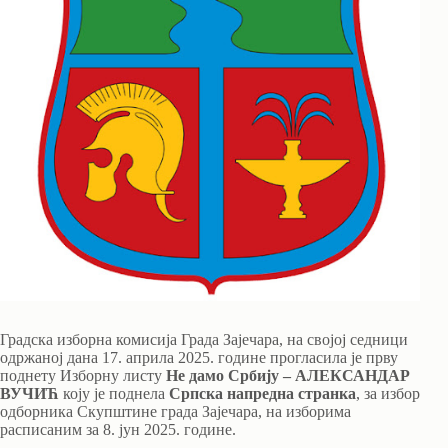
Градска изборна комисија Града Зајечара, на својој седници
одржаној дана 17. априла 2025. године прогласила је прву
поднету Изборну листу
Не дамо Србију – АЛЕКСАНДАР
ВУЧИЋ
коју је поднела
Српска напредна странка
, за избор
одборника Скупштине града Зајечара, на изборима
расписаним за 8. јун 2025. године.