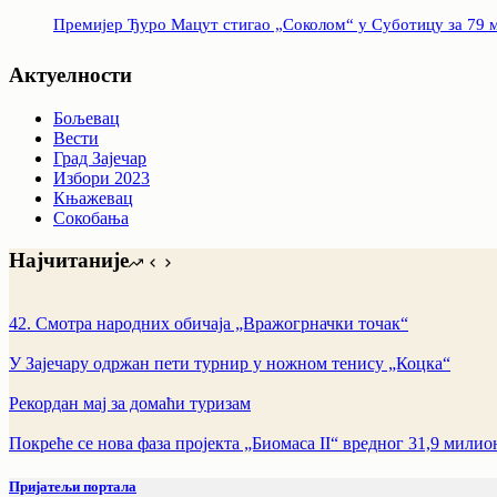
Премијер Ђуро Мацут стигао „Соколом“ у Суботицу за 79 
Актуелности
Бољевац
Вести
Град Зајечар
Избори 2023
Књажевац
Сокобања
Најчитаније
42. Смотра народних обичаја „Вражогрначки точак“
У Зајечару одржан пети турнир у ножном тенису „Коцка“
Рекордан мај за домаћи туризам
Покреће се нова фаза пројекта „Биомаса II“ вредног 31,9 милио
Пријатељи портала