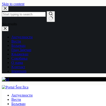
Skip to content
No results
Актуелности
Вести
Бољевац
Град Зајечар
Књажевац
Сокобања
O нама
Kонтакт
Impresum
Актуелности
Вести
Бољевац