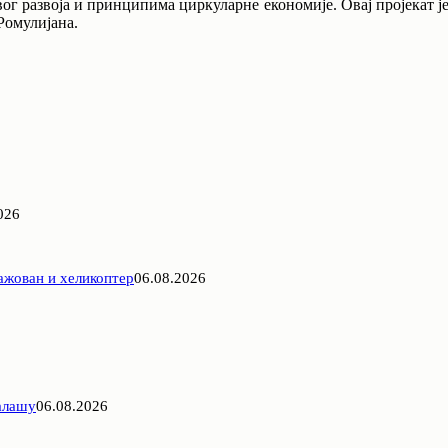
ивог развоја и принципима циркуларне економије. Овај пројекат
Ромулијана.
026
гажован и хеликоптер
06.08.2026
Салашу
06.08.2026