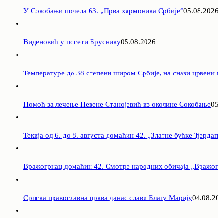
У Сокобањи почела 63. „Прва хармоника Србије“
05.08.202
Виденовић у посети Бруснику
05.08.2026
Температуре до 38 степени широм Србије, на снази црвени
Помоћ за лечење Невене Станојевић из околине Сокобање
05
Текија од 6. до 8. августа домаћин 42. „Златне бућке Ђерда
Вражогрнац домаћин 42. Смотре народних обичаја „Вражог
Српска православна црква данас слави Благу Марију
04.08.2