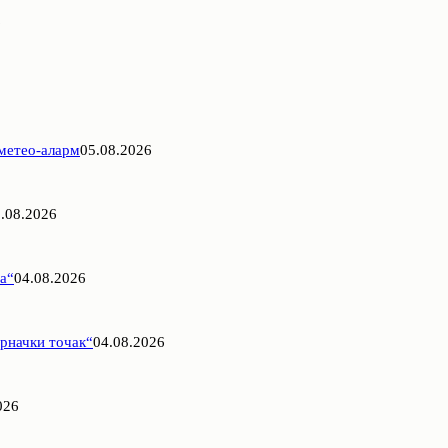
6
 метео-аларм
05.08.2026
.08.2026
па“
04.08.2026
рначки точак“
04.08.2026
026