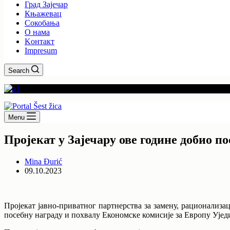
Град Зајечар
Књажевац
Сокобања
O нама
Kонтакт
Impresum
Search
Menu
Пројекат у Зајечару ове године добио 
Mina Đurić
09.10.2023
Пројекат јавно-приватног партнерства за замену, рационализа
посебну награду и похвалу Економске комисије за Европу Ује