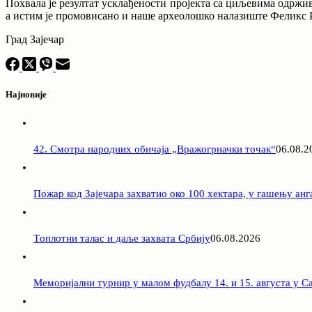
Похвала је резултат усклађености пројекта са циљевима одрж
а истим је промовисано и наше археолошко налазиште Феликс 
Град Зајечар
Најновије
42. Смотра народних обичаја „Вражогрначки точак“
06.08.2
Пожар код Зајечара захватио око 100 хектара, у гашењу ан
Tоплотни талас и даље захвата Србију
06.08.2026
Меморијални турнир у малом фудбалу 14. и 15. августа у 