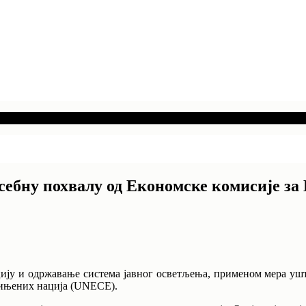
посебну похвалу од Економске комисије з
цију и одржавање система јавног осветљења, применом мера уштед
дињених нација (UNECE).