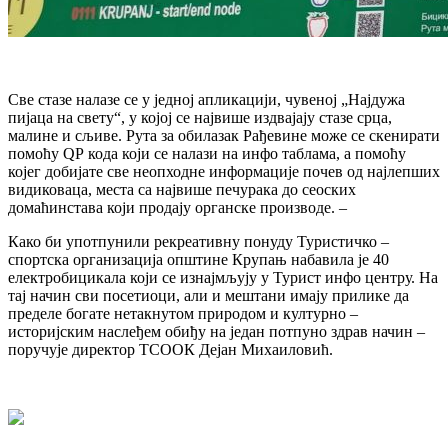
Све стазе налазе се у једној апликацији, чувеној „Најдужа
пијаца на свету“, у којој се највише издвајају стазе срца,
малине и сљиве. Рута за обилазак Рађевине може се скенирати
помоћу QР кода који се налази на инфо таблама, а помоћу
којег добијате све неопходне информације почев од најлепших
видиковаца, места са највише печурака до сеоских
домаћинстава који продају органске производе. –
Како би употпунили рекреативну понуду Туристичко –
спортска организација општине Крупањ набавила је 40
електробицикала који се изнајмљују у Турист инфо центру. На
тај начин сви посетиоци, али и мештани имају прилике да
пределе богате нетакнутом природом и културно –
историјским наслеђем обиђу на један потпуно здрав начин –
поручује директор ТСООК Дејан Михаиловић.