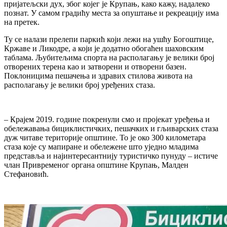
пријатељски дух, због којег је Крупањ, како кажу, надалеко
познат. У самом градићу места за опуштање и рекреацију има
на претек.
Ту се налази прелепи паркић који лежи на ушћу Богоштице,
Кржаве и Ликодре, а који је додатно обогаћен шаховским
таблама. Љубитељима спорта на располагању је велики број
отворених терена као и затворени и отворени базен.
Поклоницима пешачења и здравих стилова живота на
располагању је велики број уређених стаза.
– Крајем 2019. године покренули смо и пројекат уређења и
обележавања бициклистичких, пешачких и гљиварских стаза
дуж читаве територије општине. То је око 300 километара
стаза које су мапиране и обележене што уједно младима
представља и најинтересантнију туристичко пунуду – истиче
члан Привременог органа општине Крупањ, Малден
Стефановић.