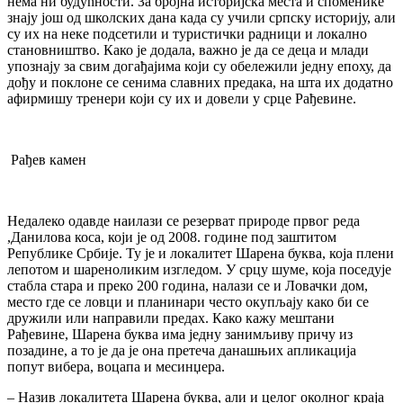
нема ни будућности. За бројна историјска места и споменике
знају још од школских дана када су учили српску историју, али
су их на неке подсетили и туристички радници и локално
становништво. Како је додала, важно је да се деца и млади
упознају за свим догађајима који су обележили једну епоху, да
дођу и поклоне се сенима славних предака, на шта их додатно
афирмишу тренери који су их и довели у срце Рађевине.
Рађев камен
Недалеко одавде наилази се резерват природе првог реда
,Данилова коса, који је од 2008. године под заштитом
Републике Србије. Ту је и локалитет Шарена буква, која плени
лепотом и шареноликим изгледом. У срцу шуме, која поседује
стабла стара и преко 200 година, налази се и Ловачки дом,
место где се ловци и планинари често окупљају како би се
дружили или направили предах. Како кажу мештани
Рађевине, Шарена буква има једну занимљиву причу из
позадине, а то је да је она претеча данашњих апликација
попут вибера, воцапа и месинџера.
– Назив локалитета Шарена буква, али и целог околног краја