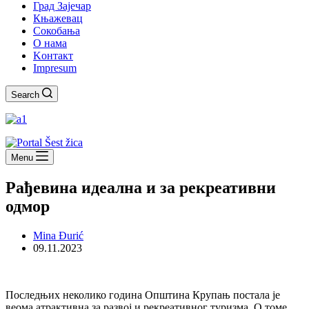
Град Зајечар
Књажевац
Сокобања
O нама
Kонтакт
Impresum
Search
Menu
Рађевина идеална и за рекреативни
одмор
Mina Đurić
09.11.2023
Последњих неколико година Општина Крупањ постала је
веома атрактивна за развој и рекреативног туризма. О томе