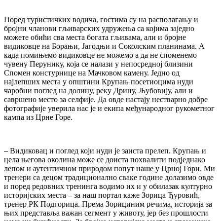
Поред туристичких водича, гостима су на располагању и
бројни чланови гљиварских удружења са којима заједно
можете обићи сва места богата гљивама, али и бројне
видиковце на Борањи, Јагодњи и Соколским планинама. А
када помињемо видиковце не можемо а да не споменемо
чувену Перунику, која се налази у непосредној близини
Спомен констурнице на Мачковом камену. Једно од
најлепших места у општини Крупањ посетиоцима нуди
чаробни поглед на долину, реку Дрину, Љубовију, али и
савршено место за селфије. Да овде настају нестварно добре
фотографије уверила нас је и екипа међународног рукометног
кампа из Црне Горе.
– Видиковац и поглед који нуди је заиста прелеп. Крупањ и
цела његова околина може се доиста похвалити подједнако
лепом и аутентичном природом попут наше у Црној Гори. Ми
тренери са децом традиционално сваке године долазимо овде
и поред редовних тренинга водимо их и у обилазак културно
историјских места – за наш портал каже Зорица Ђуровић,
тренер РК Подгорица. Према Зорициним речима, историја за
њих представља важан сегмент у животу, јер без прошлости