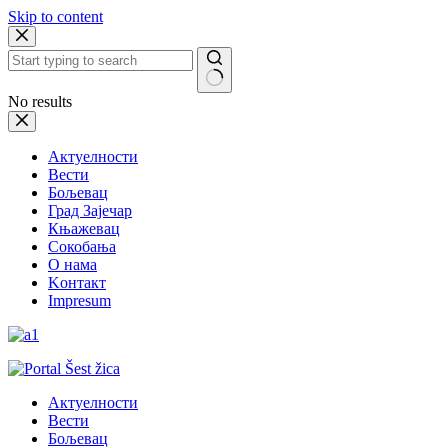
Skip to content
No results
Актуелности
Вести
Бољевац
Град Зајечар
Књажевац
Сокобања
O нама
Kонтакт
Impresum
Актуелности
Вести
Бољевац