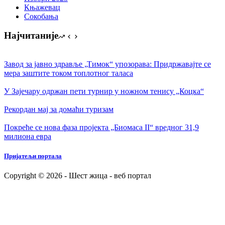
Књажевац
Сокобања
Најчитаније
Завод за јавно здравље „Тимок“ упозорава: Придржавајте се
мера заштите током топлотног таласа
У Зајечару одржан пети турнир у ножном тенису „Коцка“
Рекордан мај за домаћи туризам
Покреће се нова фаза пројекта „Биомаса II“ вредног 31,9
милиона евра
Пријатељи портала
Copyright © 2026 - Шест жица - веб портал