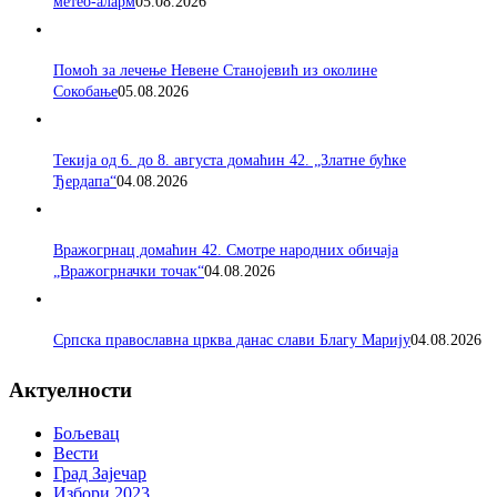
метео-аларм
05.08.2026
Помоћ за лечење Невене Станојевић из околине
Сокобање
05.08.2026
Текија од 6. до 8. августа домаћин 42. „Златне бућке
Ђердапа“
04.08.2026
Вражогрнац домаћин 42. Смотре народних обичаја
„Вражогрначки точак“
04.08.2026
Српска православна црква данас слави Благу Марију
04.08.2026
Актуелности
Бољевац
Вести
Град Зајечар
Избори 2023