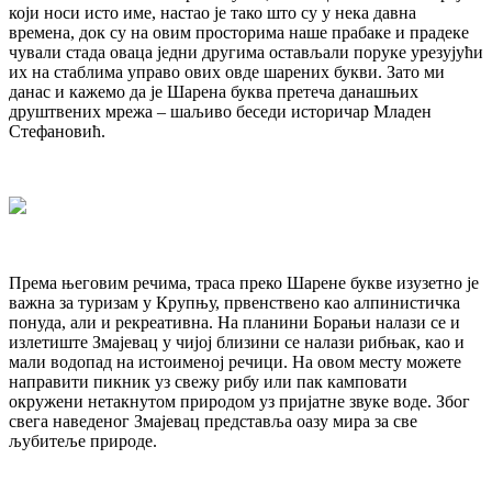
који носи исто име, настао је тако што су у нека давна
времена, док су на овим просторима наше прабаке и прадеке
чували стада оваца једни другима остављали поруке урезујући
их на стаблима управо ових овде шарених букви. Зато ми
данас и кажемо да је Шарена буква претеча данашњих
друштвених мрежа – шаљиво беседи историчар Младен
Стефановић.
Према његовим речима, траса преко Шарене букве изузетно је
важна за туризам у Крупњу, првенствено као алпинистичка
понуда, али и рекреативна. На планини Борањи налази се и
излетиште Змајевац у чијој близини се налази рибњак, као и
мали водопад на истоименој речици. На овом месту можете
направити пикник уз свежу рибу или пак камповати
окружени нетакнутом природом уз пријатне звуке воде. Због
свега наведеног Змајевац представља оазу мира за све
љубитеље природе.