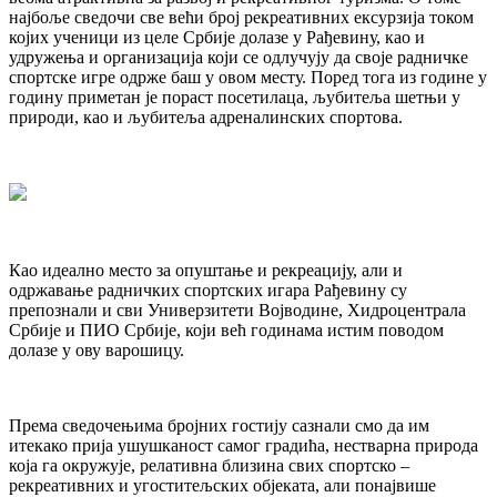
најбоље сведочи све већи број рекреативних ексурзија током
којих ученици из целе Србије долазе у Рађевину, као и
удружења и организација који се одлучују да своје радничке
спортске игре одрже баш у овом месту. Поред тога из године у
годину приметан је пораст посетилаца, љубитеља шетњи у
природи, као и љубитеља адреналинских спортова.
Као идеално место за опуштање и рекреацију, али и
одржавање радничких спортских игара Рађевину су
препознали и сви Универзитети Војводине, Хидроцентрала
Србије и ПИО Србије, који већ годинама истим поводом
долазе у ову варошицу.
Према сведочењима бројних гостију сазнали смо да им
итекако прија ушушканост самог градића, нестварна природа
која га окружује, релативна близина свих спортско –
рекреативних и угоститељских објеката, али понајвише