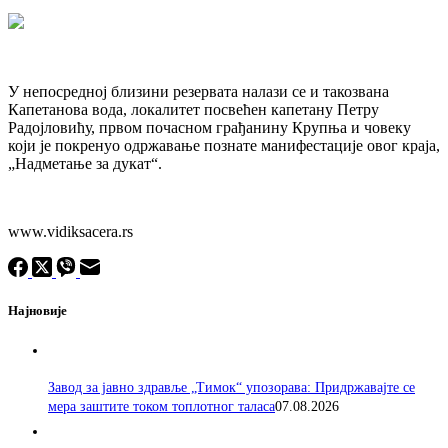
У непосредној близини резервата налази се и такозвана
Капетанова вода, локалитет посвећен капетану Петру
Радојловићу, првом почасном грађанину Крупња и човеку
који је покренуо одржавање познате манифестације овог краја,
„Надметање за дукат“.
www.vidiksacera.rs
Најновије
Завод за јавно здравље „Тимок“ упозорава: Придржавајте се
мера заштите током топлотног таласа
07.08.2026