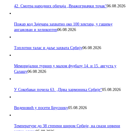
42. Смотра народних обичаја „Вражогрначки точак“
06.08.2026
Пожар код Зајечара захватио око 100 хектара, у гашењу
ангажован и хеликоптер
06.08.2026
Tоплотни талас и даље захвата Србију
06.08.2026
Меморијални турнир у малом фудбалу 14. и 15. августа у
Салашу
06.08.2026
У Сокобањи почела 63. „Прва хармоника Србије“
05.08.2026
Виденовић у посети Бруснику
05.08.2026
Температуре до 38 степени широм Србије, на снази црвени