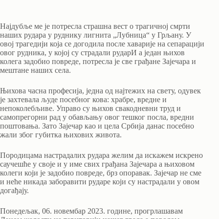
Најдубље ме је потресла страшна вест о трагичној смрти
наших рудара у руднику лигнита „Лубница“ у Грљану. У
овој трагедији која се догодила после хаварије на сепарацији
овог рудника, у којој су страдали рударИ а један њихов
колега задобио повреде, потресла је све грађане Зајечара и
мештане наших села.
Њихова часна професија, једна од најтежих на свету, одувек
је захтевала људе посебног кова: храбре, вредне и
непоколебљиве. Управо су њихов свакодневни труд и
самопрегорни рад у обављању овог тешког посла, вредни
поштовања. Зато Зајечар као и цела Србија данас посебно
жали због губитка њихових живота.
Породицама настрадалих рудара желим да искажем искрено
саучешће у своје и у име свих грађана Зајечара а њиховом
колеги који је задобио повреде, брз опоравак. Зајечар не сме
и неће никада заборавити рударе који су настрадали у овом
догађају.
Понедељак, 06. новембар 2023. године, прогрлашавам