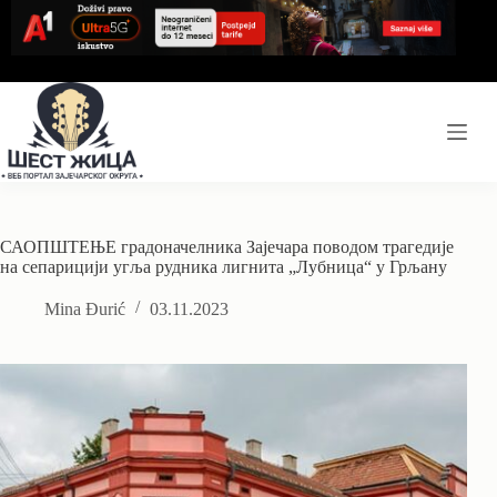
Skip
to
content
САОПШТЕЊЕ градоначелника Зајечара поводом трагедије
на сепарицији угља рудника лигнита „Лубница“ у Грљану
Mina Đurić
03.11.2023