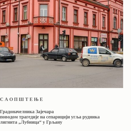
С А О П Ш Т Е Њ Е
Градоначелника Зајечара
поводом трагедије на сепарицији угља рудника
лигнита
„
Лубница
“
у Грљану