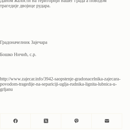
Даном жалости на територији нашег града а поводом
трагедије двојице рудара.
Градоначелник Зајечара
Бошко Ничић, с.р.
http://www.zajecar.info/3942-saopstenje-gradonacelnika-zajecara-
povodom-tragedije-na-separiciji-uglja-rudnika-lignita-lubnica-u-
grljanu