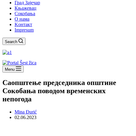
Град Зајечар
Књажевац
Сокобања
O нама
Kонтакт
Impresum
Search
Menu
Саопштење председника општине
Сокобања поводом временских
непогода
Mina Đurić
02.06.2023