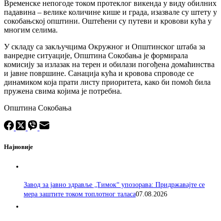
Временске непогоде током протеклог викенда у виду обилних
падавина – велике количине кише и града, изазвале су штету у
сокобањској општини. Оштећени су путеви и кровови кућа у
многим селима.
У складу са закључцима Окружног и Општинског штаба за
ванредне ситуације, Општина Сокобања је формирала
комисију за излазак на терен и обилази погођена домаћинства
и јавне површине. Санација кућа и кровова спроводе се
динамиком која прати листу приоритета, како би помоћ била
пружена свима којима је потребна.
Општина Сокобања
Најновије
Завод за јавно здравље „Тимок“ упозорава: Придржавајте се
мера заштите током топлотног таласа
07.08.2026