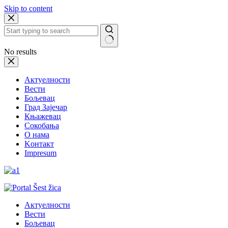
Skip to content
No results
Актуелности
Вести
Бољевац
Град Зајечар
Књажевац
Сокобања
O нама
Kонтакт
Impresum
Актуелности
Вести
Бољевац