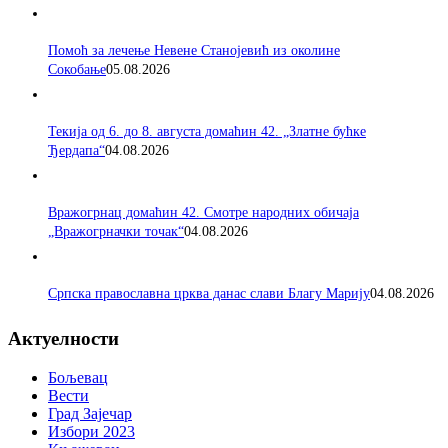
Помоћ за лечење Невене Станојевић из околине
Сокобање
05.08.2026
Текија од 6. до 8. августа домаћин 42. „Златне бућке
Ђердапа“
04.08.2026
Вражогрнац домаћин 42. Смотре народних обичаја
„Вражогрначки точак“
04.08.2026
Српска православна црква данас слави Благу Марију
04.08.2026
Актуелности
Бољевац
Вести
Град Зајечар
Избори 2023