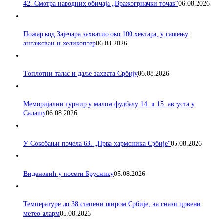
42. Смотра народних обичаја „Вражогрначки точак“
06.08.2026
Пожар код Зајечара захватио око 100 хектара, у гашењу
ангажован и хеликоптер
06.08.2026
Tоплотни талас и даље захвата Србију
06.08.2026
Меморијални турнир у малом фудбалу 14. и 15. августа у
Салашу
06.08.2026
У Сокобањи почела 63. „Прва хармоника Србије“
05.08.2026
Виденовић у посети Бруснику
05.08.2026
Температуре до 38 степени широм Србије, на снази црвени
метео-аларм
05.08.2026