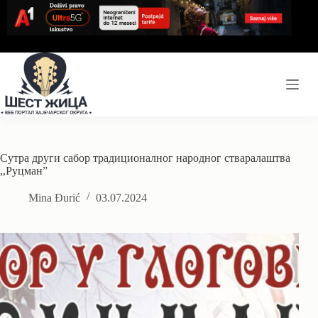
Skip
to
content
Сутра други сабор традиционалног народног стваралаштва
,,Руцман”
Mina Đurić
03.07.2024