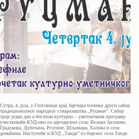
Сутра, 4. јула, у Глоговици крај Зајечара почиње други сабор
традиционалног народног стваралаштва ,,Руцман”. Сабор
траје један дан а богатом културно – уметничком програму
учествоваће КУД-ови из зајечарских села: Велике Јасикове,
Градскова, Дубочана, Рготине, Шљивара, Халова и села
домаћина. Наступиће и КУД ,,Танда” из борског села Танде.