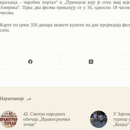
краљица – чаробни портал“ и „Принцеза коју је отео змај кој
Америка“. Прва два филма приказују се у 16, односно 18 часов
часова.
Карте по цени 350 динара можете купити на дан пројекција фил
сати.
Најчитаније
42. Смотра народних
У Зајеч
обичаја „Вражогрначки
турнир 
точак“
„Коцка“