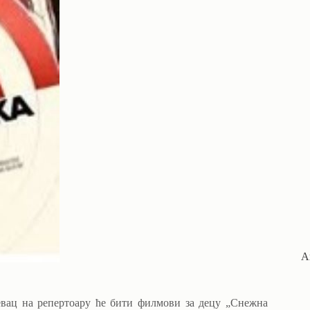
А
евац на репертоару ће бити филмови за децу „Снежна