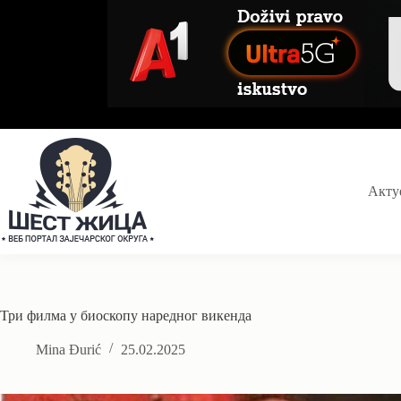
Skip
to
content
Акту
Три филма у биоскопу наредног викенда
Mina Đurić
25.02.2025