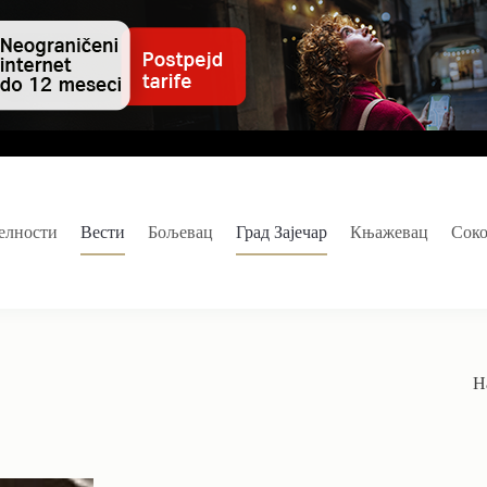
елности
Вести
Бољевац
Град Зајечар
Књажевац
Сок
Н