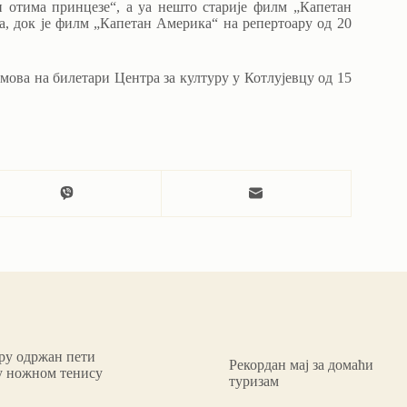
и отима принцезе“, а уа нешто старије филм „Капетан
а, док је филм „Капетан Америка“ на репертоару од 20
мова на билетари Центра за културу у Котлујевцу од 15
ару одржан пети
Рекордан мај за домаћи
у ножном тенису
туризам