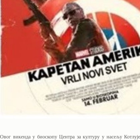
Овог викенда у биоскопу Центра за културу у насељу Котлуј