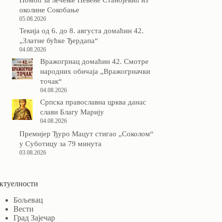
околине Сокобање
05.08.2026
Текија од 6. до 8. августа домаћин 42.
„Златне бућке Ђердапа“
04.08.2026
Вражогрнац домаћин 42. Смотре
народних обичаја „Вражогрначки
точак“
04.08.2026
Српска православна црква данас
слави Благу Марију
04.08.2026
Премијер Ђуро Мацут стигао „Соколом“
у Суботицу за 79 минута
03.08.2026
ктуелности
Бољевац
Вести
Град Зајечар