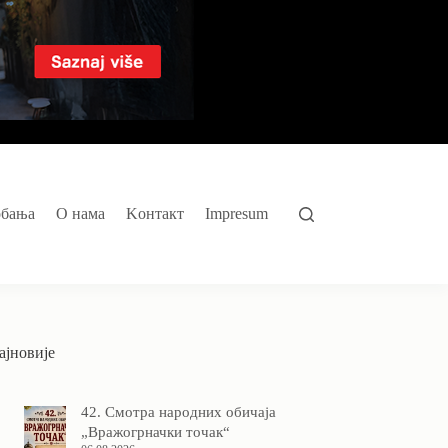
обања
O нама
Kонтакт
Impresum
ајновије
42. Смотра народних обичаја
„Вражогрначки точак“