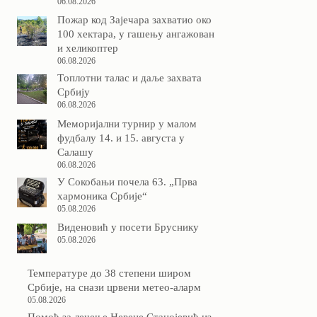
06.08.2026
Пожар код Зајечара захватио око
100 хектара, у гашењу ангажован
и хеликоптер
06.08.2026
Tоплотни талас и даље захвата
Србију
06.08.2026
Меморијални турнир у малом
фудбалу 14. и 15. августа у
Салашу
06.08.2026
У Сокобањи почела 63. „Прва
хармоника Србије“
05.08.2026
Виденовић у посети Бруснику
05.08.2026
Температуре до 38 степени широм
Србије, на снази црвени метео-аларм
05.08.2026
Помоћ за лечење Невене Станојевић из