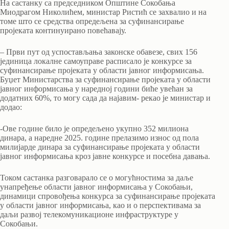
На састанку са председником Општине Сокобања
Миодрагом Николићем, министар Ристић се захвалио и на
томе што се средства опредељена за суфинансирање
пројеката континуирано повећавају.
– Први пут од успостављања законске обавезе, свих 156
јединица локалне самоуправе расписало је конкурсе за
суфинансирање пројеката у области јавног информисања.
Буџет Министарства за суфинансирање пројеката у области
јавног информисања у наредној години биће увећан за
додатних 60%, то могу сада да најавим- рекао је министар и
додао:
-Ове године било је опредељено укупно 352 милиона
динара, а наредне 2025. године прелазимо износ од пола
милијарде динара за суфинансирање пројеката у области
јавног информисања кроз јавне конкурсе и посебна давања.
Током састанка разговарало се о могућностима за даље
унапређење области јавног информисања у Сокобањи,
динамици спровођења конкурса за суфинансирање пројеката
у области јавног информисања, као и о перспективама за
даљи развој телекомуникационе инфраструктуре у
Сокобањи.