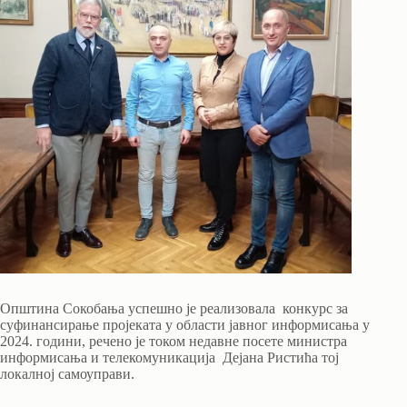
Општина Сокобања успешно је реализовала конкурс за
суфинансирање пројеката у области јавног информисања у
2024. години, речено је током недавне посете министра
информисања и телекомуникација Дејана Ристића тој
локалној самоуправи.