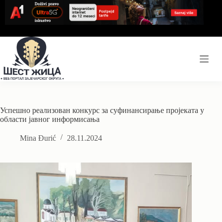
Skip
to
content
Успешно реализован конкурс за суфинансирање пројеката у
области јавног информисања
Mina Đurić
28.11.2024