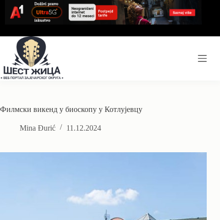
Skip
to
content
Филмски викенд у биоскопу у Котлујевцу
Mina Đurić
11.12.2024