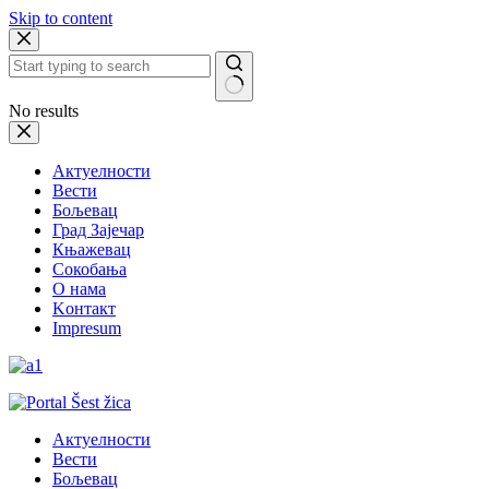
Skip to content
No results
Актуелности
Вести
Бољевац
Град Зајечар
Књажевац
Сокобања
O нама
Kонтакт
Impresum
Актуелности
Вести
Бољевац