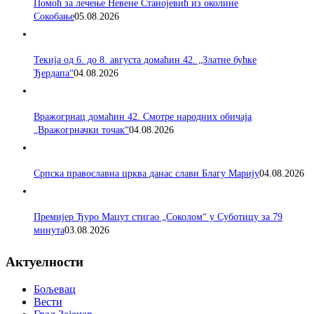
Помоћ за лечење Невене Станојевић из околине
Сокобање
05.08.2026
Текија од 6. до 8. августа домаћин 42. „Златне бућке
Ђердапа“
04.08.2026
Вражогрнац домаћин 42. Смотре народних обичаја
„Вражогрначки точак“
04.08.2026
Српска православна црква данас слави Благу Марију
04.08.2026
Премијер Ђуро Мацут стигао „Соколом“ у Суботицу за 79
минута
03.08.2026
Актуелности
Бољевац
Вести