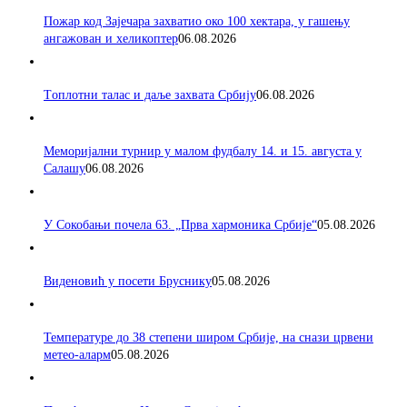
Пожар код Зајечара захватио око 100 хектара, у гашењу
ангажован и хеликоптер
06.08.2026
Tоплотни талас и даље захвата Србију
06.08.2026
Меморијални турнир у малом фудбалу 14. и 15. августа у
Салашу
06.08.2026
У Сокобањи почела 63. „Прва хармоника Србије“
05.08.2026
Виденовић у посети Бруснику
05.08.2026
Температуре до 38 степени широм Србије, на снази црвени
метео-аларм
05.08.2026