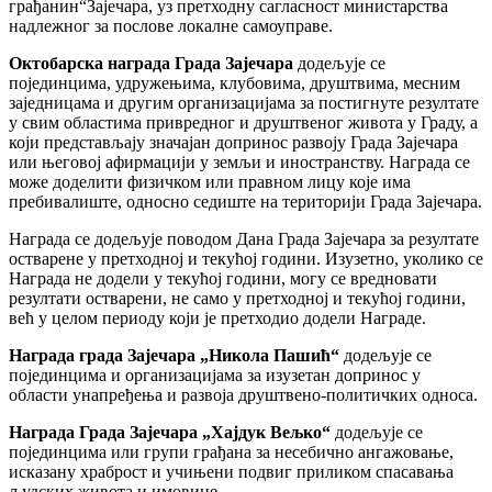
грађанин“Зајечара, уз претходну сагласност министарства
надлежног за послове локалне самоуправе.
Октобарска
награда
Г
рада Зајечара
додељује се
појединцима, удружењима, клубовима, друштвима, месним
заједницама и другим организацијама за постигнуте резултате
у свим областима привредног и друштвеног живота у Граду, а
који представљају значајан допринос развоју Града Зајечара
или његовој афирмацији у земљи и иностранству. Награда се
може доделити физичком или правном лицу које има
пребивалиште, односно седиште на територији Града Зајечара.
Награда се додељује поводом Дана Града Зајечара за резултате
остварене у претходној и текућој години. Изузетно, уколико се
Награда не додели у текућој години, могу се вредновати
резултати остварени, не само у претходној и текућој години,
већ у целом периоду који је претходио додели Награде.
Награда града Зајечара „Никола Пашић“
додељује се
појединцима и организацијама за изузетан допринос у
области унапређења и развоја друштвено-политичких односа.
Награда Града Зајечара „Хајдук Вељко“
додељује се
појединцима или групи грађана за несебично ангажовање,
исказану храброст и учињени подвиг приликом спасавања
људских живота и имовине.