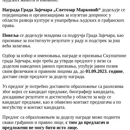
Награда Града Зајечара „Светозар Марковић“
додељује се
појединцима и организацијама за изузетан допринос у
области развоја културе и унапређења људских и грађанских
права.
Повеља
се додељује младима са подручја Града Зајечара, као
признање за постигнуте резултате у раду и подстрек за још
већа залагања.
Одбор за избор и именовања, награде и признања Скупштине
града Зајечара, који треба да утврди предлоге у вези са
доделом наведених јавних признања, упућује јавни позив
свим физичким и правним лицима да, до
01.09.2023
.
године
,
доставе своје предлоге за доделу награда.
Уз предлог је потребно доставити образложење са разлозима
због којих се кандидат предлаже, биографију кандидата,
досадашње резултате и достигнућа у области за коју се
кандидат предлаже, као и обавезно контакт предлагача а по
могућству и контакт кандидата.
Предлог са образложењем за доделу награде може поднети
сваки грађанин и правно лице,
с тим да предлагач и
предложени не могу бити исто лице.