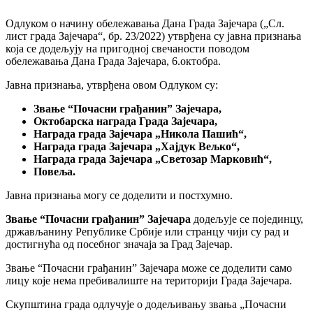
Одлуком о начину обележавања Дана Града Зајечара („Сл.
лист града Зајечара“, бр. 23/2022) утврђена су јавна признања
која се додељују на пригодној свечаности поводом
обележавања Дана Града Зајечара, 6.октобра.
Јавна признања, утврђена овом Одлуком су:
Звање “Почасн
и
грађанин” Зајечара,
Октобарска
награда Града Зајечара,
Награда града Зајечара „Никола Пашић“,
Награда града Зајечара „Хајдук Вељко“,
Награда града Зајечара „Светозар Марковић“,
Повеља.
Јавна признања могу се доделити и постхумно.
Звање “Почасн
и
грађанин”
Зајечара
додељује се појединцу,
држављанину Републике Србије или странцу чији су рад и
достигнућа од посебног значаја за Град Зајечар.
Звање “Почасни грађанин” Зајечара може се доделити само
лицу које нема пребивалиште на територији Града Зајечара.
Скупштина града одлучује о додељивању звања „Почасни