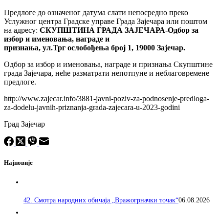
Предлоге до означеног датума слати непосредно преко
Услужног центра Градске управе Града Зајечара или поштом
на адресу:
СКУПШТИНА ГРАДА ЗАЈЕЧАРА-
Одбор
за
избор и именовања, награде и
признања,
ул.
Трг
о
слобођења број 1, 19000
Зајечар.
Одбор за избор и именовања, награде и признања Скупштине
града Зајечара, неће разматрати непотпуне и неблаговремене
предлоге.
http://www.zajecar.info/3881-javni-poziv-za-podnosenje-predloga-
za-dodelu-javnih-priznanja-grada-zajecara-u-2023-godini
Град Зајечар
Најновије
42. Смотра народних обичаја „Вражогрначки точак“
06.08.2026