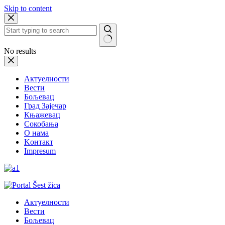
Skip to content
No results
Актуелности
Вести
Бољевац
Град Зајечар
Књажевац
Сокобања
O нама
Kонтакт
Impresum
Актуелности
Вести
Бољевац