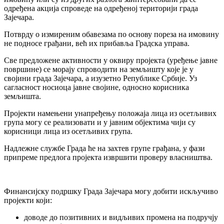
одређена акција спроведе на одређеној територији града
Зајечара.
Потврду о измиреним обавезама по основу пореза на имовину
не подносе грађани, већ их прибавља Градска управа.
Све предложене активности у оквиру пројекта (уређење јавне
површине) се морају спроводити на земљишту које је у
својини града Зајечара, а изузетно Републике Србије. Уз
сагласност носиоца јавне својине, односно корисника
земљишта.
Пројекти намењени унапређењу положаја лица из осетљивих
група могу се реализовати и у јавним објектима чији су
корисници лица из осетљивих група.
Надлежне службе Града ће на захтев групе грађана, у фази
припреме предлога пројекта извршити проверу власништва.
Финансијску подршку Града Зајечара могу добити искључиво
пројекти који:
доводе до позитивних и видљивих промена на подручју