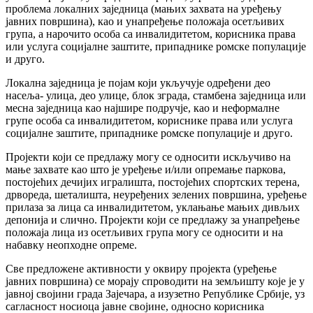
проблема локалних заједница (мањих захвата на уређењу
јавних површина), као и унапређење положаја осетљивих
група, а нарочито особа са инвалидитетом, корисника права
или услуга социјалне заштите, припаднике ромске популације
и друго.
Локална заједница је појам који укључује одређени део
насеља- улица, део улице, блок зграда, стамбена заједница или
месна заједница као најшире подручје, као и неформалне
групе особа са инвалидитетом, кориснике права или услуга
социјалне заштите, припаднике ромске популације и друго.
Пројекти који се предлажу могу се односити искључиво на
мање захвате као што је уређење и/или опремање паркова,
постојећих дечијих игралишта, постојећих спортских терена,
дрвореда, шеталишта, неуређених зелених површина, уређење
прилаза за лица са инвалидитетом, уклањање мањих дивљих
депонија и слично. Пројекти који се предлажу за унапређење
положаја лица из осетљивих група могу се односити и на
набавку неопходне опреме.
Све предложене активности у оквиру пројекта (уређење
јавних површина) се морају спроводити на земљишту које је у
јавној својини града Зајечара, а изузетно Републике Србије, уз
сагласност носиоца јавне својине, односно корисника