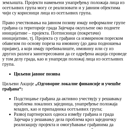
земљишта. Пројекти намењени унапређењу положаја лица из
осетљивих група могу се реализовати и у јавним објектима
чији су корисници лица из осетљивих група.
Право учествовања на јавном позиву имају неформалне групе
грађана са територије града Зајечара окупљене око поднете
иницијативе – пројекта. Потписници (покретачи)
иницијативе, тј. Пројекта су грађани са измиреном пореском
обавезом по основу пореза на имовину (до дана подношења
пријаве), а који имају пребивалиште, имовину или су из
других разлога заинтересовани да се одређена акција спроведе
у том делу града, као и унапреди положај лица из осетљивих
група.
Циљеви јавног позива
Циљеви Акције
„Одговорне локалне финансије и учешће
грађана“:
Подстицање грађана да активно учествују у решавању
проблема локалних заједница, унапређење положаја
младих, као и припадника осетљивих група;
Развој партнерских односа између грађана и града
Зајечара у решавању дела проблема кроз заједничку
реализацију пројекта и омогућавање грађанима да