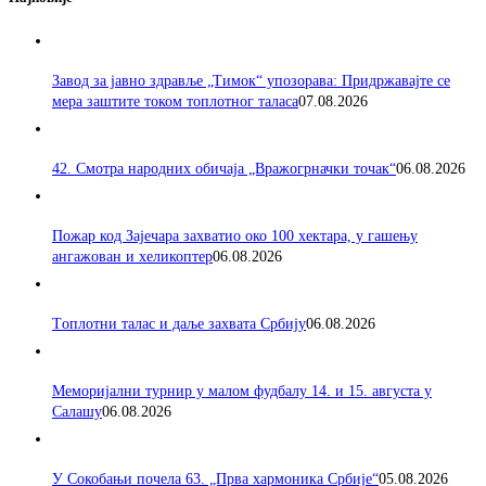
Завод за јавно здравље „Тимок“ упозорава: Придржавајте се
мера заштите током топлотног таласа
07.08.2026
42. Смотра народних обичаја „Вражогрначки точак“
06.08.2026
Пожар код Зајечара захватио око 100 хектара, у гашењу
ангажован и хеликоптер
06.08.2026
Tоплотни талас и даље захвата Србију
06.08.2026
Меморијални турнир у малом фудбалу 14. и 15. августа у
Салашу
06.08.2026
У Сокобањи почела 63. „Прва хармоника Србије“
05.08.2026