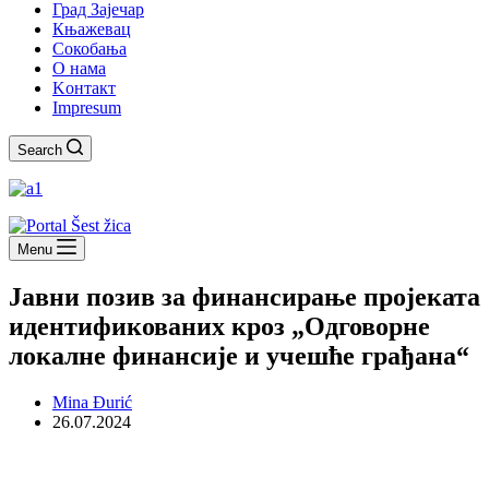
Град Зајечар
Књажевац
Сокобања
O нама
Kонтакт
Impresum
Search
Menu
Јавни позив за финансирање пројеката
идентификованих кроз „Одговорне
локалне финансије и учешће грађана“
Mina Đurić
26.07.2024