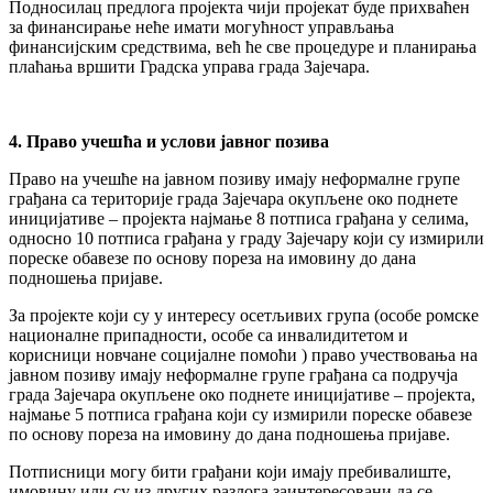
Подносилац предлога пројекта чији пројекат буде прихваћен
за финансирање неће имати могућност управљања
финансијским средствима, већ ће све процедуре и планирања
плаћања вршити Градска управа града Зајечара.
4.
Право учешћа и услови јавног позива
Право на учешће на јавном позиву имају неформалне групе
грађана са територије града Зајечара окупљене око поднете
иницијативе – пројекта најмање 8 потписа грађана у селима,
односно 10 потписа грађана у граду Зајечару који су измирили
пореске обавезе по основу пореза на имовину до дана
подношења пријаве.
За пројекте који су у интересу осетљивих група (особе ромске
националне припадности, особе са инвалидитетом и
корисници новчане социјалне помоћи ) право учествовања на
јавном позиву имају неформалне групе грађана са подручја
града Зајечара окупљене око поднете иницијативе – пројекта,
најмање 5 потписа грађана који су измирили пореске обавезе
по основу пореза на имовину до дана подношења пријаве.
Потписници могу бити грађани који имају пребивалиште,
имовину или су из других разлога заинтересовани да се