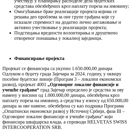
учествују у планирању расподеле дела буџетских
средстава обезбеђених кроз наплату пореза на имовину;
Омогућавање брже реализације пројекта којима се
решава део проблема за оне групе грађана које су
исказале спремност на додатно лично ангажовање и
активно учествовање у реализацији пројекта;
Подстицања вредности волонтирања и друштвено
отвореног понашања у локалној заједници.
Финансирање пројекта
Пројекат се финансира са укупно 1.650.000,00 динара
Одлуком о буџету града Зајечара за 2024. годину, у оквиру
посебне буџетске линије (Програм 3 – локални економски
развој), пројекат 4001
„Одговорне локалне финансије и
учешће грађана“
град Зајечар определио је средства за ову
намену у висини од 1.000.000,00 динара, обезбеђена кроз
наплату пореза на имовину, а средства у износу од 650.000,00
динара за ове намене, обезбеђена су као подршка Програма
„Општински економски развој у Источној Србији, фаза III –
Одговорне локалне финансије и учешће грађана“ који
финансира швајцарска влада, а спроводи HELVETAS SWISS
INTERCOOPERATION SRB.