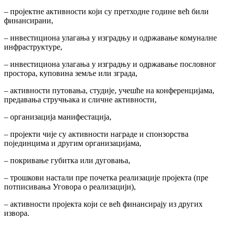
– пројектне активности који су претходне године већ били
финансирани,
– инвестициона улагања у изградњу и одржавање комуналне
инфраструктуре,
– инвестициона улагања у изградњу и одржавање пословног
простора, куповина земље или зграда,
– активности путовања, студије, учешће на конференцијама,
предавања стручњака и сличне активности,
– организација манифестација,
– пројекти чије су активности награде и спонзорства
појединцима и другим организацијама,
– покривање губитка или дуговања,
– трошкови настали пре почетка реализације пројекта (пре
потписивања Уговора о реализацији),
– активности пројекта који се већ финансирају из других
извора.