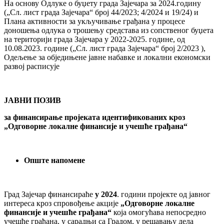
На основу Одлуке о буџету града Зајечара за 2024.годину
(„Сл. лист града Зајечара“ број 44/2023; 4/2024 и 19/24) и
Плана активности за укључивање грађана у процесе
доношења одлука о трошењу средстава из сопственог буџета
на територији града Зајечара у 2022-2025. године, од
10.08.2023. године („Сл. лист града Зајечара“ број 2/2023 ),
Одељење за обједињене јавне набавке и локални економски
развој расписује
ЈАВНИ ПОЗИВ
за финансирање пројеката идентификованих кроз
„Одговорне локалне финансије и учешће грађана“
Опште напомене
Град Зајечар финансираће
у 202
4
. години пројекте од јавног
интереса кроз спровођење акције
„Одговорне локалне
финансије и учешће грађана“
која омогућава непосредно
учешће грађана, у сарадњи са Градом, у решавању дела