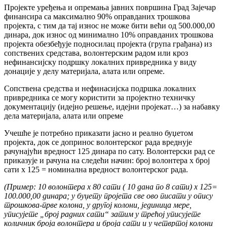
Пројекте уређења и опремања јавних површина Град Зајечар
финансира са максимално 90% оправданих трошкова
пројекта, с тим да тај износ не може бити већи од 500.000,00
динара, док износ од минимално 10% оправданих трошкова
пројекта обезбеђује подносилац пројекта (група грађана) из
сопствених средстава, волонтерским радом или кроз
нефинансијску подршку локалних привредника у виду
донације у делу материјала, алата или опреме.
Сопствена средства и нефинасијска подршка локалних
привредника се могу користити за пројектно техничку
документацију (идејно решење, идејни пројекат…) за набавку
дела материјала, алата или опреме
Учешће је потребно приказати јасно и реално буџетом
пројекта, док се допринос волонтерског рада вреднује
рачунајући вредност 125 динара по сату. Волонтерски рад се
приказује и рачуна на следећи начин: број волонтера x број
сати x 125 = номинална вредност волонтерског рада.
(Пример: 10 волонтера
x 80
сати ( 10 дана по 8 сати)
x 125
=
100.000,00 динара; у буџету пројета све ово писати у опису
трошкова-прве колона, у другој колони, јединица мере,
уписујете „број радних сати“ затим у трећој уписујете
количник броја волонтера и броја сати и у четвртој колони