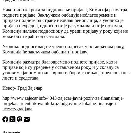
Након истека рока за подношење пријава, Комисија разматра
поднете пријаве, Закључком одбацује неблаговремене и
пријаве поднете од стране неовлашћеног лица, а уколико је
пријава неуредна, односно није разумљива и није потпуна,
Комисија налаже подносиоцу да уреди пријаву у року који не
може бити краћи од осам дана.
Уколико подносилац не уреди поднесак у остављеном року,
Комисија ће закључком одбацити пријаву.
Комисија разматра благовремено поднете пријаве, као и
пријаве које су уређење у остављеном року, и у складу са
условима јавном позива врши избор и сачињава предлог ранг-
листе и средстава.
Извор- Град Зајечар
http://www.zajecar.info/4043-zajecar-javni-poziv-za-finansiranje-
projekata-identifikovanih-kroz-odgovorne-lokalne-finansije-i-
ucesce-gradjana
Најновије