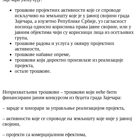
трошкове пројектних активности које се спроводе
искључиво на земљишту које је у јавној својини града
Зајечара, а изузетно Републике Србије, уз сагласност
носиоца односно корисника права јавне својине, или у
јавним објектима чији су корисници лица из осетљивих
група,
трошкове радова и услуга у оквиру пројектних
активности,
трошкове набавке опреме,
трошкови који директно произилазе из реализације
пројекта,
остале трошкове.
Неприхватљиви трошкови – трошкови који неће бити
финансирани јаним конкурсом из буџета града Зајечара:
– зараде и хонорари за управљање реализацијом пројекта,
– активности које се спроводе на земљишту које није у јавној
својини,
– пројекти са комерцијалним ефектима,