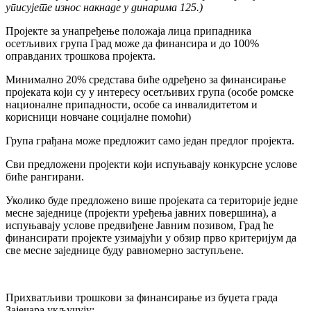
уписујете износ накнаде у динарима 125.)
Пројекте за унапређење положаја лица припадника
осетљивих група Град може да финансира и до 100%
оправданих трошкова пројекта.
Минимално 20% средстава биће одређено за финансирање
пројеката који су у интересу осетљивих група (особе ромске
националне припадности, особе са инвалидитетом и
корисници новчане социјалне помоћи)
Група грађана може предложит само један предлог пројекта.
Сви предложени пројекти који испуњавају конкурсне услове
биће рангирани.
Уколико буде предложено више пројеката са територије једне
месне заједнице (пројекти уређења јавних повершина), а
испуњавају услове предвиђене Јавним позивом, Град ће
финансирати пројекте узимајући у обзир прво критеријум да
све месне заједнице буду равномерно заступљене.
Прихватљиви трошкови за финансирање из буџета града
Зајечара укључују: