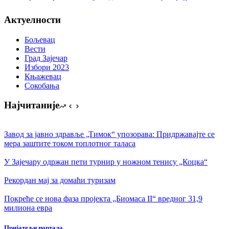
Актуелности
Бољевац
Вести
Град Зајечар
Избори 2023
Књажевац
Сокобања
Најчитаније
Завод за јавно здравље „Тимок“ упозорава: Придржавајте се
мера заштите током топлотног таласа
У Зајечару одржан пети турнир у ножном тенису „Коцка“
Рекордан мај за домаћи туризам
Покреће се нова фаза пројекта „Биомаса II“ вредног 31,9
милиона евра
Пријатељи портала