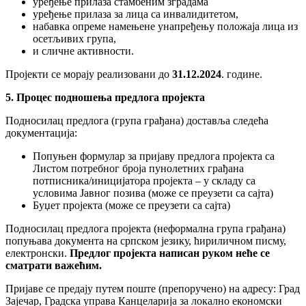
уређење прилаза стамбеним зградама
уређење прилаза за лица са инвалидитетом,
набавка опреме намењене унапређењу положаја лица из
осетљивих група,
и сличне активности.
Пројекти се морају реализовани до
31.12.2024
. године.
5. Процес подношења предлога пројекта
Подносилац предлога (група грађана) доставља следећа
документација:
Попуњен формулар за пријаву предлога пројекта са
Листом потребног броја пунолетних грађана
потписника/иницијатора пројекта – у складу са
условима Јавног позива (може се преузети са сајта)
Буџет пројекта (може се преузети са сајта)
Подносилац предлога пројекта (неформална група грађана)
попуњава документа на српском језику, ћириличном писму,
електронски.
Предлог пројекта написан руком неће се
сматрати важећим.
Пријаве се предају путем поште (препоручено) на адресу: Град
Зајечар, Градска управа Канцеларија за локално економски