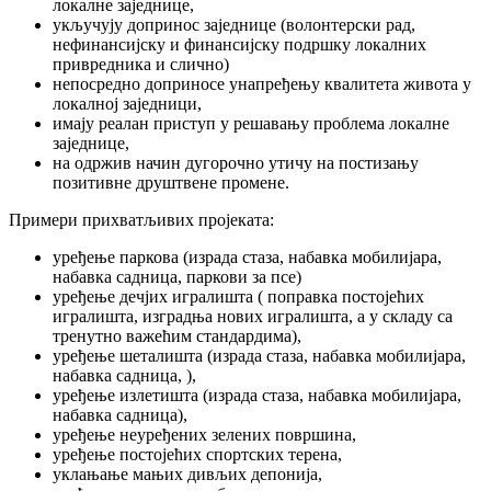
локалне заједнице,
укључују допринос заједнице (волонтерски рад,
нефинансијску и финансијску подршку локалних
привредника и слично)
непосредно доприносе унапређењу квалитета живота у
локалној заједници,
имају реалан приступ у решавању проблема локалне
заједнице,
на одржив начин дугорочно утичу на постизању
позитивне друштвене промене.
Примери прихватљивих пројеката:
уређење паркова (израда стаза, набавка мобилијара,
набавка садница, паркови за псе)
уређење дечјих игралишта ( поправка постојећих
игралишта, изградња нових игралишта, а у складу са
тренутно важећим стандардима),
уређење шеталишта (израда стаза, набавка мобилијара,
набавка садница, ),
уређење излетишта (израда стаза, набавка мобилијара,
набавка садница),
уређење неуређених зелених површина,
уређење постојећих спортских терена,
уклањање мањих дивљих депонија,