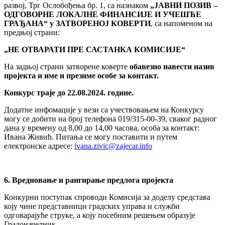
развој, Трг Ослобођења бр. 1, са назнаком
„ЈАВНИ ПОЗИВ –
ОДГОВОРНЕ ЛОКАЛНЕ ФИНАНСИЈЕ И УЧЕШЋЕ
ГРАЂАНА“ у ЗАТВОРЕНОЈ КОВЕРТИ
, са напоменом на
предњој страни:
„НЕ ОТВАРАТИ ПРЕ САСТАНКА КОМИСИЈЕ“
На задњој страни затворене коверте
обавезно навести назив
пројекта и име и презиме особе за контакт.
Конкурс траје до 22.08.2024. године.
Додатне инфомације у вези са учествовањем на Конкурсу
могу се добити на број телефона 019/315-00-39, сваког радног
дана у времену од 8,00 до 14,00 часова, особа за контакт:
Ивана Живић. Питања се могу поставити и путем
електронске адресе:
ivana.zivic@zajecar.info
6. Вредновање и рангирање предлога пројекта
Конкурни поступак спроводи Комисија за доделу средстава
коју чине представници градских управа и служби
одговарајуће струке, а коју посебним решењем образује
Градоначелник.