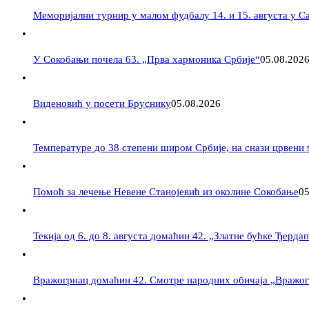
Меморијални турнир у малом фудбалу 14. и 15. августа у 
У Сокобањи почела 63. „Прва хармоника Србије“
05.08.202
Виденовић у посети Бруснику
05.08.2026
Температуре до 38 степени широм Србије, на снази црвени
Помоћ за лечење Невене Станојевић из околине Сокобање
05
Текија од 6. до 8. августа домаћин 42. „Златне бућке Ђерда
Вражогрнац домаћин 42. Смотре народних обичаја „Вражог