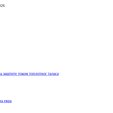
026
ра заштите током топлотног таласа
на евра