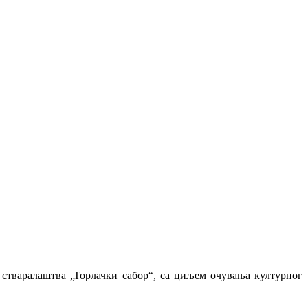
г стваралаштва „Торлачки сабор“, са циљем очувања културног