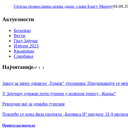
Српска православна црква данас слави Благу Марију
04.08.2
Актуелности
Бољевац
Вести
Град Зајечар
Избори 2023
Књажевац
Сокобања
Најчитаније
Завод за јавно здравље „Тимок“ упозорава: Придржавајте се ме
У Зајечару одржан пети турнир у ножном тенису „Коцка“
Рекордан мај за домаћи туризам
Покреће се нова фаза пројекта „Биомаса II“ вредног 31,9 милио
Пријатељи портала