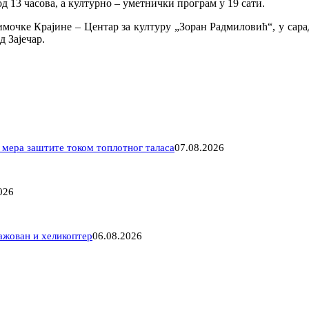
 13 часова, а културно – уметнички програм у 19 сати.
мочке Крајине – Центар за културу „Зоран Радмиловић“, у сар
д Зајечар.
е мера заштите током топлотног таласа
07.08.2026
026
гажован и хеликоптер
06.08.2026