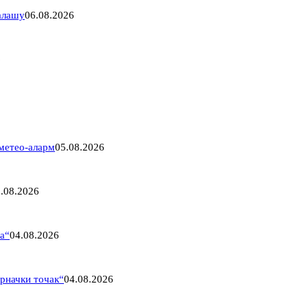
Салашу
06.08.2026
6
 метео-аларм
05.08.2026
.08.2026
па“
04.08.2026
рначки точак“
04.08.2026