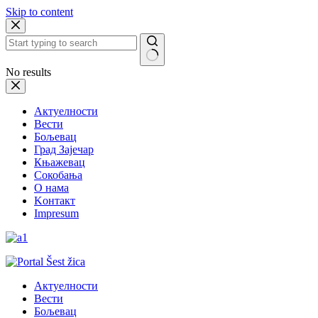
Skip to content
No results
Актуелности
Вести
Бољевац
Град Зајечар
Књажевац
Сокобања
O нама
Kонтакт
Impresum
Актуелности
Вести
Бољевац