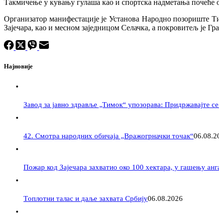
Такмичење у кувању гулаша као и спортска надметања почеће од
Организатор манифестације је Установа Народно позориште Ти
Зајечара, као и месном заједницом Селачка, а покровитељ је Гра
Најновије
Завод за јавно здравље „Тимок“ упозорава: Придржавајте с
42. Смотра народних обичаја „Вражогрначки точак“
06.08.2
Пожар код Зајечара захватио око 100 хектара, у гашењу ан
Tоплотни талас и даље захвата Србију
06.08.2026