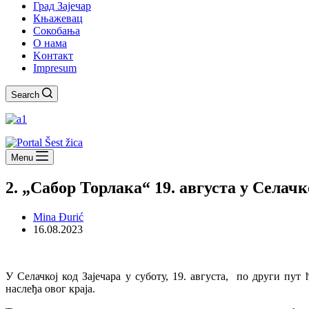
Град Зајечар
Књажевац
Сокобања
O нама
Kонтакт
Impresum
Search
Menu
2. „Сабор Торлака“ 19. августа у Селачк
Mina Đurić
16.08.2023
У Селачкој код Зајечара у суботу, 19. августа, по други пу
наслеђа овог краја.