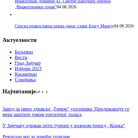
Вражогрнац домаћин 42. Смотре народних обичаја
„Вражогрначки точак“
04.08.2026
Српска православна црква данас слави Благу Марију
04.08.2026
Актуелности
Бољевац
Вести
Град Зајечар
Избори 2023
Књажевац
Сокобања
Најчитаније
Завод за јавно здравље „Тимок“ упозорава: Придржавајте се
мера заштите током топлотног таласа
У Зајечару одржан пети турнир у ножном тенису „Коцка“
Рекордан мај за домаћи туризам