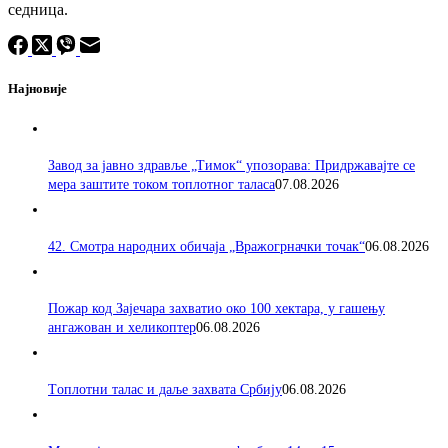
седница.
Најновије
Завод за јавно здравље „Тимок“ упозорава: Придржавајте се
мера заштите током топлотног таласа
07.08.2026
42. Смотра народних обичаја „Вражогрначки точак“
06.08.2026
Пожар код Зајечара захватио око 100 хектара, у гашењу
ангажован и хеликоптер
06.08.2026
Tоплотни талас и даље захвата Србију
06.08.2026