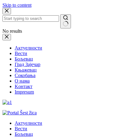
Skip to content
No results
Актуелности
Вести
Бољевац
Град Зајечар
Књажевац
Сокобања
O нама
Kонтакт
Impresum
Актуелности
Вести
Бољевац