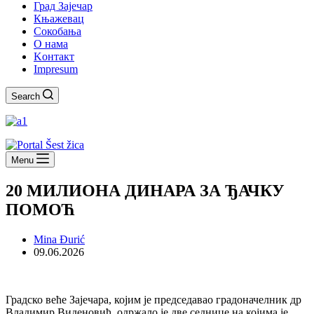
Град Зајечар
Књажевац
Сокобања
O нама
Kонтакт
Impresum
Search
Menu
20 МИЛИОНА ДИНАРА ЗА ЂАЧКУ
ПОМОЋ
Mina Đurić
09.06.2026
Градско веће Зајечара, којим је председавао градоначелник др
Владимир Виденовић, одржало је две седнице на којима је