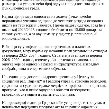
разматран и усвојен већи број одлука и предлога значајних за
функционисање града.
Најзначајнија мера односи се на доделу ђачке помоћи
породицама ученика од првог до четвртог разреда основних
школа на територији Зајечара. Према нацрту одлуке, град ће у
школској 2026/2027. години обезбедити по 15.000 динара за
сваког ученика, а за ову намену у буџету је планирано 20
милиона динара.
Већници су усвојили и више стратешких и планских
докумената, међу којима су Локални план управљања отпадом
за период 2025–2034. године, Стратегија за младе за период
2026–2030. године, измене урбанистичких планова, као и
одлуке које се односе на развој инфраструктуре, изградњу
саобраћајница и енергетских објеката.
На седници су донета и кадровска решења у Центру за
социјални рад „Зајечар“ и Градској управи, усвојена расподела
средстава за суфинансирање медијских пројеката и спортских
програма, као и више одлука из области безбедности,
ванредних ситуација и заштите од поплава.
На претходној седници Градско веће усвојило је и закључак о
повлачењу појединих предлога аката са раније одржаних