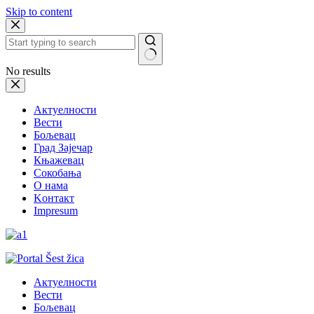
Skip to content
No results
Актуелности
Вести
Бољевац
Град Зајечар
Књажевац
Сокобања
O нама
Kонтакт
Impresum
Актуелности
Вести
Бољевац