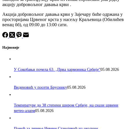
акцију добровољног давања крви .
Акција добровољног давања крви у Зајечару биће одржана у
просторијама Црвеног крста у насељу Краљевица (Обилићев
венац бб), од 09:00 до 13:00 сати.
Најновије
У Сокобањи почела 63. „Прва хармоника Србије“
05.08.2026
Виденовић у посети Бруснику
05.08.2026
Температуре до 38 степени широм Србије, на снази црвени
метео-аларм
05.08.2026
Помоћ за лечење Невене Станојевић из околине