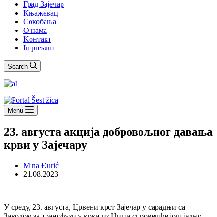
Град Зајечар
Књажевац
Сокобања
O нама
Kонтакт
Impresum
Search
Menu
23. августа акција добровољног давања
крви у Зајечару
Mina Đurić
21.08.2023
У среду, 23. августа, Црвени крст Зајечар у сарадњи са
Заводом за трансфузију крви из Ниша спровешће још једну