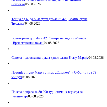
Сокобање
05.08.2026
Текија од 6. до 8. августа домаћин 42. „Златне бућке
Ђердапа“
04.08.2026
Вражогрнац домаћин 42. Смотре народних обичаја
„Вражогрначки точак“
04.08.2026
Српска православна црква данас слави Благу Марију
04.08.2026
Премијер Ђуро Мацут стигао „Соколом“ у Суботицу за 79
минута
03.08.2026
Почела пријава за 30.000 туристичких ваучера за
пензионере
03.08.2026