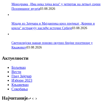
Монодрама „Има нека тајна веза“ у четвртак на летњој сцени
Позоришног музеја
03.08.2026
Млади из Зајечара и Мајданпека кроз пројекат „Корени и
крила“ истражују наслеђе источне Србије
03.08.2026
Светоилијски вашар поново окупио бројне посетиоце у
Књажевцу
03.08.2026
Актуелности
Бољевац
Вести
Град Зајечар
Избори 2023
Књажевац
Сокобања
Најчитаније