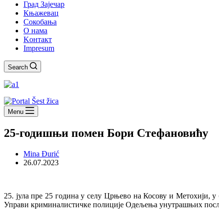
Град Зајечар
Књажевац
Сокобања
O нама
Kонтакт
Impresum
Search
Menu
25-годишњи помен Бори Стефановићу
Mina Đurić
26.07.2023
25. јула пре 25 година у селу Црњево на Косову и Метохији, 
Управи криминалистичке полиције Одељења унутрашњих посл