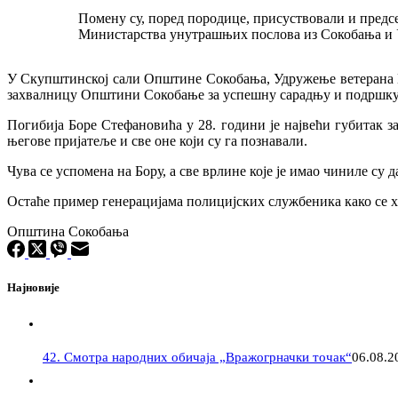
Помену су, поред породице, присуствовали и пре
Министарства унутрашњих послова из Сокобања и У
У Скупштинској сали Општине Сокобања, Удружење ветерана П
захвалницу Општини Сокобањe за успешну сарадњу и подршку
Погибија Боре Стефановића у 28. години је највећи губитак з
његове пријатеље и све оне који су га познавали.
Чува се успомена на Бору, а све врлине које је имао чиниле су
Остаће пример генерацијама полицијских службеника како се х
Општина Сокобања
Најновије
42. Смотра народних обичаја „Вражогрначки точак“
06.08.2