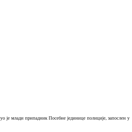
нуо је млади припадник Посебне јединице полиције, запослен у