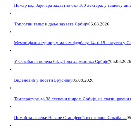
Пожар код Зајечара захватио око 100 хектара, у гашењу ан
Tоплотни талас и даље захвата Србију
06.08.2026
Меморијални турнир у малом фудбалу 14. и 15. августа у 
У Сокобањи почела 63. „Прва хармоника Србије“
05.08.202
Виденовић у посети Бруснику
05.08.2026
Температуре до 38 степени широм Србије, на снази црвени
Помоћ за лечење Невене Станојевић из околине Сокобање
05