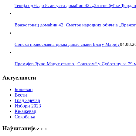
Текија од 6. до 8. августа домаћин 42. „Златне бућке Ђерда
Вражогрнац домаћин 42. Смотре народних обичаја „Вражог
Српска православна црква данас слави Благу Марију
04.08.2
Премијер Ђуро Мацут стигао „Соколом“ у Суботицу за 79 
Актуелности
Бољевац
Вести
Град Зајечар
Избори 2023
Књажевац
Сокобања
Најчитаније