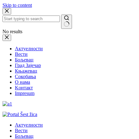
Skip to content
No results
Актуелности
Вести
Бољевац
Град Зајечар
Књажевац
Сокобања
O нама
Kонтакт
Impresum
Актуелности
Вести
Бољевац