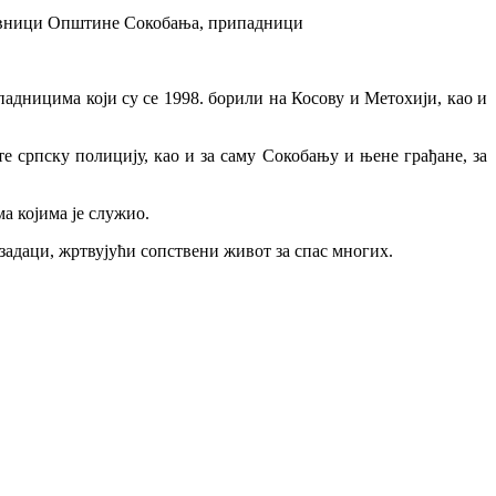
тавници Општине Сокобања, припадници
ницима који су се 1998. борили на Косову и Метохији, као и
е српску полицију, као и за саму Сокобању и њене грађане, за
ма којима је служио.
адаци, жртвујући сопствени живот за спас многих.