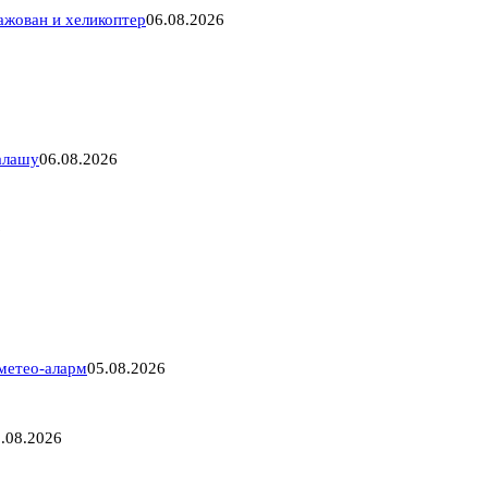
гажован и хеликоптер
06.08.2026
Салашу
06.08.2026
6
 метео-аларм
05.08.2026
.08.2026