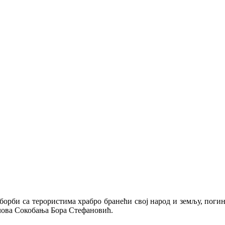
у борби са терористима храбро бранећи свој народ и земљу, поги
ова Сокобања Бора Стефановић.