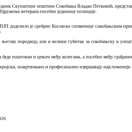
дседник Скупштине општине Сокобања Владан Петковић, предс
дружење ветерана посебне јединице полиције.
ЈП доделило је сребрне Косовске споменице сокобањским припад
.
а његову породицу, али и велики губитак за сокобањску и уопшт
 да буде поштован и цењен међу колегама, а посебно међу грађани
еројски, пожртвовано и професинално извршавају најсложенији з
026