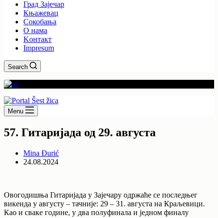
Град Зајечар
Књажевац
Сокобања
O нама
Kонтакт
Impresum
Search
Menu
57. Гитаријада од 29. августа
Mina Đurić
24.08.2024
Овогодишња Гитаријада у Зајечару одржаће се последњег
викенда у августу – тачније: 29 – 31. августа на Краљевици.
Као и сваке године, у два полуфинала и једном финалу