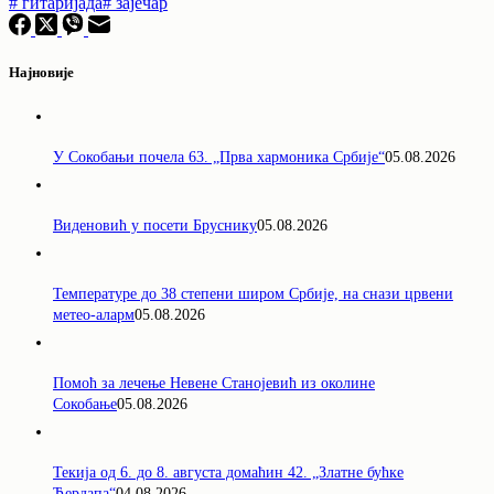
#
гитаријада
#
зајечар
Најновије
У Сокобањи почела 63. „Прва хармоника Србије“
05.08.2026
Виденовић у посети Бруснику
05.08.2026
Температуре до 38 степени широм Србије, на снази црвени
метео-аларм
05.08.2026
Помоћ за лечење Невене Станојевић из околине
Сокобање
05.08.2026
Текија од 6. до 8. августа домаћин 42. „Златне бућке
Ђердапа“
04.08.2026