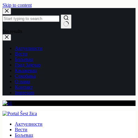
Skip to content
No results
Актуелности
Вести
Бољевац
Град Зајечар
Књажевац
Сокобања
O нама
Kонтакт
Impresum
Актуелности
Вести
Бољевац