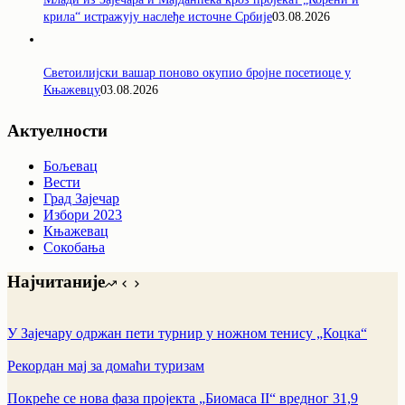
крила“ истражују наслеђе источне Србије
03.08.2026
Светоилијски вашар поново окупио бројне посетиоце у
Књажевцу
03.08.2026
Актуелности
Бољевац
Вести
Град Зајечар
Избори 2023
Књажевац
Сокобања
Најчитаније
У Зајечару одржан пети турнир у ножном тенису „Коцка“
Рекордан мај за домаћи туризам
Покреће се нова фаза пројекта „Биомаса II“ вредног 31,9