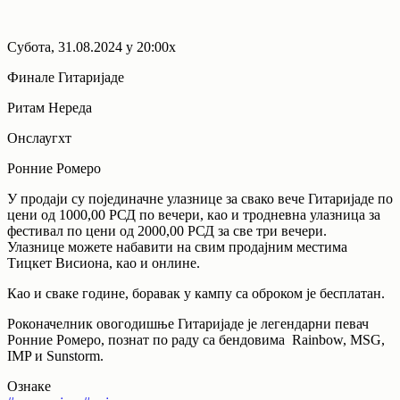
Субота, 31.08.2024 у 20:00х
Финале Гитаријаде
Ритам Нереда
Онслаугхт
Ронние Ромеро
У продаји су појединачне улазнице за свако вече Гитаријаде по
цени од 1000,00 РСД по вечери, као и тродневна улазница за
фестивал по цени од 2000,00 РСД за све три вечери.
Улазнице можете набавити на свим продајним местима
Тицкет Висиона, као и онлине.
Као и сваке године, боравак у кампу са оброком је бесплатан.
Роконачелник овогодишње Гитаријаде је легендарни певач
Ронние Ромеро, познат по раду са бендовима Rainbow, MSG,
IMP и Sunstorm.
Ознаке