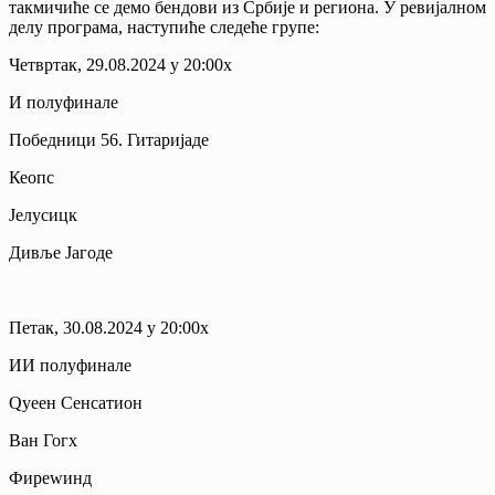
такмичиће се демо бендови из Србије и региона. У ревијалном
делу програма, наступиће следеће групе:
Четвртак, 29.08.2024 у 20:00х
И полуфинале
Победници 56. Гитаријаде
Кеопс
Јелусицк
Дивље Јагоде
Петак, 30.08.2024 у 20:00х
ИИ полуфинале
Qуеен Сенсатион
Ван Гогх
Фиреwинд