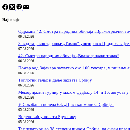
Најновије
Одржана 42. Смотра народних обичаја „Вражогрначки то
09.08.2026
Завод за јавно здравље „Тимок“ упозорава: Придржавајте
07.08.2026
42. Смотра народних обичаја „Вражогрначки точак“
06.08.2026
Пожар код Зајечара захватио око 100 хектара, у гашењу 
06.08.2026
Tоплотни талас и даље захвата Србију
06.08.2026
Меморијални турнир у малом фудбалу 14. и 15. августа 
06.08.2026
У Сокобањи почела 63. „Прва хармоника Србије“
05.08.2026
Виденовић у посети Бруснику
05.08.2026
Температуре до 38 степени широм Србије, на снази црве