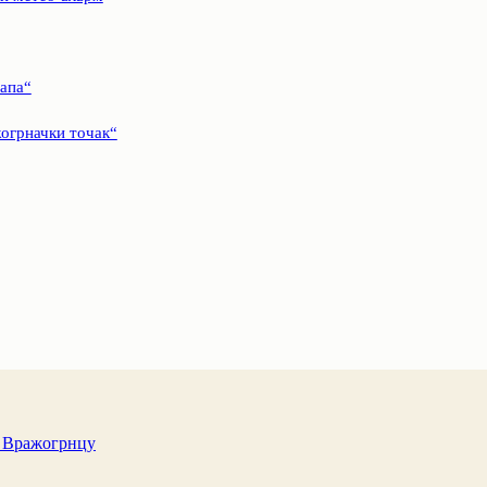
дапа“
огрначки точак“
у Вражогрнцу