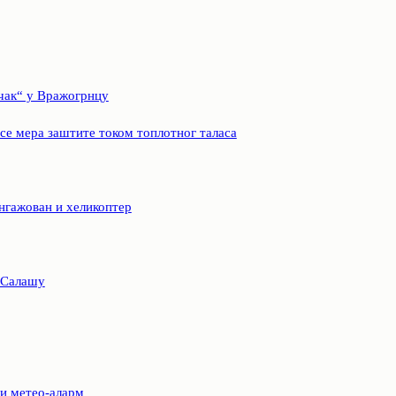
чак“ у Вражогрнцу
 се мера заштите током топлотног таласа
ангажован и хеликоптер
у Салашу
ни метео-аларм