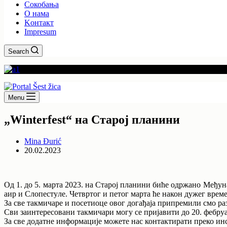
Сокобања
O нама
Kонтакт
Impresum
Search
Menu
„Winterfest“ на Старој планини
Mina Đurić
20.02.2023
Од 1. до 5. марта 2023. на Старој планини биће одржано Међу
аир и Слопестyле. Четвртог и петог марта ће након дужег вре
За све такмичаре и посетиоце овог догађаја припремили смо ра
Сви заинтересовани такмичари могу се пријавити до 20. фебруа
За све додатне информације можете нас контактирати преко инст