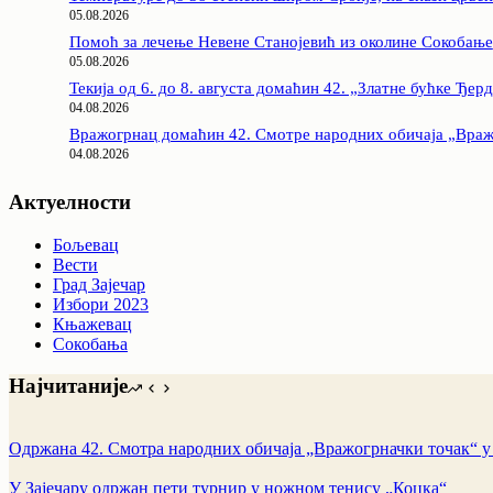
05.08.2026
Помоћ за лечење Невене Станојевић из околине Сокобање
05.08.2026
Текија од 6. до 8. августа домаћин 42. „Златне бућке Ђер
04.08.2026
Вражогрнац домаћин 42. Смотре народних обичаја „Враж
04.08.2026
Актуелности
Бољевац
Вести
Град Зајечар
Избори 2023
Књажевац
Сокобања
Најчитаније
Одржана 42. Смотра народних обичаја „Вражогрначки точак“ 
У Зајечару одржан пети турнир у ножном тенису „Коцка“