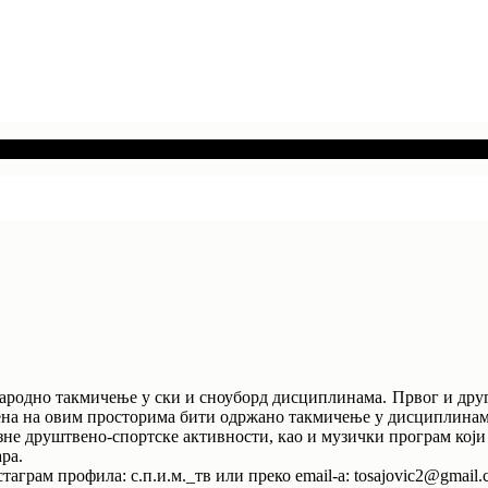
народно такмичење у ски и сноуборд дисциплинама. Првог и друг
мена на овим просторима бити одржано такмичење у дисциплинама
зне друштвено-спортске активности, као и музички програм који 
ра.
аграм профила: с.п.и.м._тв или преко email-а: tosajovic2@gmail