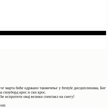
ог марта биће одржано такмичење у frestyle дисциплинама, Биг
 сноуборд крос и ски крос.
ће испратити овај велики спектакл на снегу!
.com