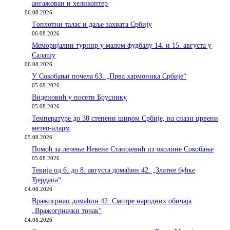
ангажован и хеликоптер
06.08.2026
Tоплотни талас и даље захвата Србију
06.08.2026
Меморијални турнир у малом фудбалу 14. и 15. августа у
Салашу
06.08.2026
У Сокобањи почела 63. „Прва хармоника Србије“
05.08.2026
Виденовић у посети Бруснику
05.08.2026
Температуре до 38 степени широм Србије, на снази црвени
метео-аларм
05.08.2026
Помоћ за лечење Невене Станојевић из околине Сокобање
05.08.2026
Текија од 6. до 8. августа домаћин 42. „Златне бућке
Ђердапа“
04.08.2026
Вражогрнац домаћин 42. Смотре народних обичаја
„Вражогрначки точак“
04.08.2026