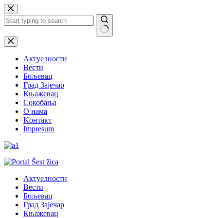
Skip
to
content
No
results
Актуелности
Вести
Бољевац
Град Зајечар
Књажевац
Сокобања
O нама
Kонтакт
Impresum
Актуелности
Вести
Бољевац
Град Зајечар
Књажевац