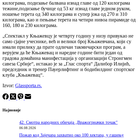
килограма, подизање балвана изнад главе од 120 килограма
тежине,подизање бучице од 53 кг изнад главе једном руком,
ношење терета од 340 килограма и супер јока од 270 и 310
килограма, као и пењање терета на четири нивоа пирамиде од
160, 180 и 230 килограма.
„Спектакл у Књажевцу је четврту годину у низу привукао не
само сјајне учеснике, већ и велики број Књажевчана, који су
имали прилику да прате одличан такмичарски програм, а
верујем да ће Књажевац и наредне године бити један од
градова домаћина манифестација у организацији Стронгмен
савеза Србије“, истакао је за „Глас спорта“ Далибор Илијић,
председник и тренер Пауерлифтинг и бодибилдинг спортског
клуба „Књажевац“.
Izvor:
Glassporta.rs.
Најновије
42. Смотра народних обичаја „Вражогрначки точак“
06.08.2026
Пожар код Зајечара захватио око 100 хектара, у гашењу