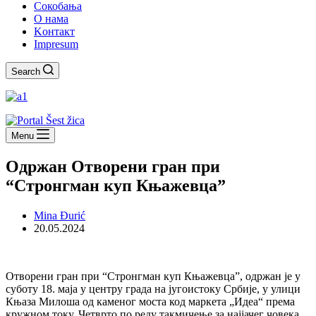
Сокобања
O нама
Kонтакт
Impresum
Search
Menu
Одржан Отворени гран при
“Стронгман куп Књажевца”
Mina Đurić
20.05.2024
Отворени гран при “Стронгман куп Књажевца”, одржан је у
суботу 18. маја у центру града на југоистоку Србије, у улици
Књаза Милоша од каменог моста код маркета „Идеа“ према
кружном току. Четврто по реду такмичење за најјачег човека