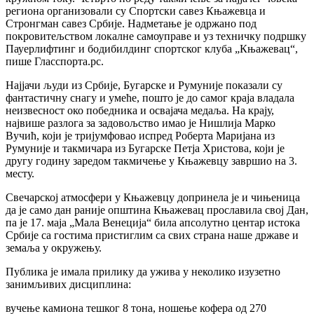
региона организовали су Спортски савез Књажевца и
Стронгман савез Србије. Надметање је одржано под
покровитељством локалне самоуправе и уз техничку подршку
Пауерлифтинг и бодибилдинг спортског клуба „Књажевац“,
пише Гласспорта.рс.
Најјачи људи из Србије, Бугарске и Румуније показали су
фантастичну снагу и умеће, пошто је до самог краја владала
неизвесност око победника и освајача медаља. На крају,
највише разлога за задовољство имао је Нишлија Марко
Вучић, који је тријумфовао испред Роберта Маријана из
Румуније и такмичара из Бугарске Петја Христова, који је
другу годину заредом такмичење у Књажевцу завршио на 3.
месту.
Свечарској атмосфери у Књажевцу допринела је и чињеница
да је само дан раније општина Књажевац прославила свој Дан,
па је 17. маја „Мала Венеција“ била апсолутно центар истока
Србије са гостима пристиглим са свих страна наше државе и
земаља у окружењу.
Публика је имала прилику да ужива у неколико изузетно
занимљивих дисциплина:
вучење камиона тешког 8 тона, ношење кофера од 270