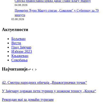
Српска православна црква данас слави Благу Марију
04.08.2026
Премијер Ђуро Мацут стигао „Соколом“ у Суботицу за 79
минута
03.08.2026
Актуелности
Бољевац
Вести
Град Зајечар
Избори 2023
Књажевац
Сокобања
Најчитаније
42. Смотра народних обичаја „Вражогрначки точак“
У Зајечару одржан пети турнир у ножном тенису „Коцка“
Рекордан мај за домаћи туризам